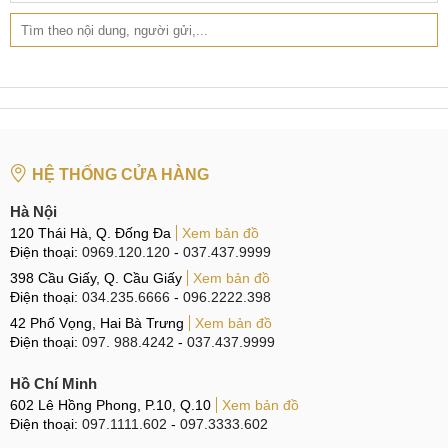
video ổn định, xứng đáng với danh hiệu flagship hiệu năng
cao trong năm.
OnePlus Turbo 6X Pro sở hữu RAM 8-12GB, bộ nhớ trong
128-256GB
HỆ THỐNG CỬA HÀNG
So sánh OnePlus Turbo 6X Pro
Hà Nội
Tiếp theo, cùng so sánh OnePlus Turbo 6X Pro với một số
120 Thái Hà, Q. Đống Đa
Xem bản đồ
mẫu điện thoại khác trong cùng Series, để qua đó có được
Điện thoại:
0969.120.120
-
037.437.9999
cái nhìn khách quan hơn.
398 Cầu Giấy, Q. Cầu Giấy
Xem bản đồ
Điện thoại:
034.235.6666
-
096.2222.398
So sánh OnePlus Turbo 6X Pro vs OnePlus Turbo
42 Phố Vọng, Hai Bà Trưng
Xem bản đồ
6
Điện thoại:
097. 988.4242
-
037.437.9999
Hai mẫu điện thoại thuộc dòng Turbo mới của hãng nhưng
Hồ Chí Minh
lại không có nhiều điểm chung. Ngoại trừ việc thiết kế của
602 Lê Hồng Phong, P.10, Q.10
Xem bản đồ
cả hai đều là kiểu dáng phẳng, khung viền vuông vức bằng
Điện thoại:
097.1111.602
-
097.3333.602
nhựa.