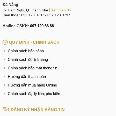
Đà Nẵng
OnePlus Turbo 6X Pro sẽ nhỉnh hơn về độ sáng màn hình
97 Hàm Nghi, Q.Thanh Khê
Xem bản đồ
Điện thoại:
096.123.9797
-
097.123.9797
peak tới 6500 nits, vượt xa mức 3600 nits của đối thủ,
nhưng lưu ý con số này ít khi đạt được trong các điều kiện
Hotline CSKH:
097.120.66.88
sử dụng thông thường.
QUY ĐỊNH - CHÍNH SÁCH
So sánh OnePlus Turbo 6X Pro vs OnePlus Turbo 6
Chính sách bảo hành
OnePlus Turbo 6 sẽ vượt trội về mặt hiệu năng, khả năng
Chính sách đổi trả hàng
năng chơi game vì đơn giản con chip Snapdragon 8s Gen 4
Chính sách bảo mật thông tin
mang tới sức mạnh khác biệt cùng điểm AnTuTu gấp đôi
chiếc Turbo 6X Pro.
Hướng dẫn thanh toán
Hướng dẫn mua hàng Online
Về dung lượng pin, Turbo 6X Pro với 8000mAh vẫn phải
"ngồi chiếu dưới khi so sánh với mẫu OnePlus Turbo 6 sở
Chính sách đại lý linh, phụ kiện
hữu viên pin 9000mAh, mặt khác cả hai cùng hỗ trợ tối đa
sạc 80W.
ĐĂNG KÝ NHẬN BẢNG TIN
So sánh OnePlus Turbo 6X Pro vs OnePlus Turbo