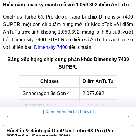
Hiệu năng cực kỳ mạnh mẽ với 1.059.392 điểm AnTuTu
OnePlus Turbo 6X Pro được trang bị chip Dimensity 7400
SUPER, một con chip tầm trung mới từ MediaTek với điểm
AnTuTu ước tính khoảng 1.059.392, mang lại hiệu suất vượt
trội. Dimensity 7400 SUPER có điểm số AnTuTu cao hơn so
với phiên bản
Dimensity 7400
tiêu chuẩn.
Bảng xếp hạng chip cùng phân khúc Dimensity 7400
SUPER:
Chipset
Điểm AnTuTu
Snapdragon 8s Gen 4
2.077.092
Dimensity 8400
1.722.217
Xem thêm chi tiết bài viết
Dimensity 7400 SUPER
1.059.392
Snapdragon 7s Gen 3
825.182
Hỏi đáp & đánh giá OnePlus Turbo 6X Pro (Pin