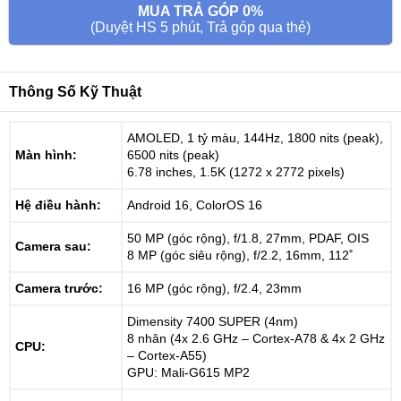
MUA TRẢ GÓP 0%
(Duyệt HS 5 phút, Trả góp qua thẻ)
Thông Số Kỹ Thuật
AMOLED, 1 tỷ màu, 144Hz, 1800 nits (peak),
Màn hình:
6500 nits (peak)
6.78 inches, 1.5K (1272 x 2772 pixels)
Hệ điều hành:
Android 16, ColorOS 16
50 MP (góc rộng), f/1.8, 27mm, PDAF, OIS
Camera sau:
8 MP (góc siêu rộng), f/2.2, 16mm, 112˚
Camera trước:
16 MP (góc rộng), f/2.4, 23mm
Dimensity 7400 SUPER (4nm)
8 nhân (4x 2.6 GHz – Cortex-A78 & 4x 2 GHz
CPU:
– Cortex-A55)
GPU: Mali-G615 MP2