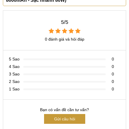
8000mAh - Sạc nhanh 80W)
Dimensity 6400
605.000
Với quy trình sản xuất hiện đại 4nm, CPU 8 nhân có xung
5/5
nhịp tối đa 2.6GHz và GPU Mali-G615 MP2 đã được cải tiến
đáng kể so với thế hệ chip trước (Dimensity 7300), mang lại
0 đánh giá và hỏi đáp
khả năng xử lý nhanh hơn và tiết kiệm năng lượng hơn.
Thiết bị có thể dễ dàng xử lý các tác vụ nặng như chỉnh sửa
video, chơi game 3D hoặc chạy nhiều ứng dụng cùng lúc
5 Sao
0
mà không gặp phải tình trạng giật lag.
4 Sao
0
3 Sao
0
2 Sao
0
Hiệu năng cực kỳ mạnh mẽ với 1.059.392 điểm AnTuTu
1 Sao
0
OnePlus Turbo 6X Pro sở hữu RAM 8-12GB, bộ nhớ
trong 128-256GB
Bạn có vấn đề cần tư vấn?
Kết hợp với RAM 8-12GB và bộ nhớ trong 128-256GB
Gửi câu hỏi
chuẩn UFS với tốc độ cao, OnePlus Turbo 6X Pro hứa hẹn
mang đến trải nghiệm mượt mà, cho phép lưu trữ ảnh và