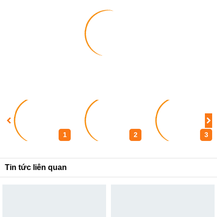
1
2
3
Tin tức liên quan