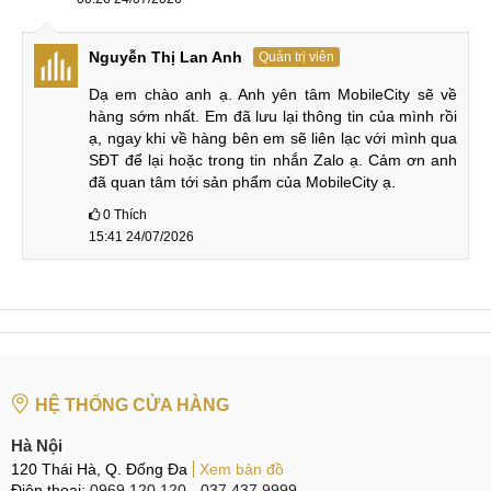
hữu.
Màn hình và camera
Nguyễn Thị Lan Anh
Quản trị viên
Được biết, OnePlus Turbo 6V sẽ sở hữu tấm nền màn hình
Dạ em chào anh ạ. Anh yên tâm MobileCity sẽ về 
hàng sớm nhất. Em đã lưu lại thông tin của mình rồi 
AMOLED 1 tỷ màu kích thước 6,78 inches kèm độ phân giải
ạ, ngay khi về hàng bên em sẽ liên lạc với mình qua 
1.5K mang đến trải nghiệm hình ảnh sắc nét, màu sắc sống
SĐT để lại hoặc trong tin nhắn Zalo ạ. Cảm ơn anh 
động và độ tương phản cao.
đã quan tâm tới sản phẩm của MobileCity ạ.
0
Thích
15:41 24/07/2026
OnePlus Turbo 6V sẽ sở hữu tấm nền màn hình AMOLED
Về chụp ảnh, OnePlus Turbo 6V sẽ trang bị camera chính
50MP hỗ trợ góc rộng, tự động lấy nét và chống rung quang
học OIS kết hợp với camera góc siêu rộng 8MP cùng cảm
biến selfie 16MP đảm bảo chất lượng hình ảnh sắc nét, màu
sắc tươi, chụp đêm rõ ràng.
HỆ THỐNG CỬA HÀNG
Pin khủng 7650mAh & Sạc siêu nhanh 100W
Hà Nội
120 Thái Hà, Q. Đống Đa
Xem bản đồ
OnePlus Turbo 6V mang đến thời gian sử dụng vô cùng lâu
Điện thoại:
0969.120.120
-
037.437.9999