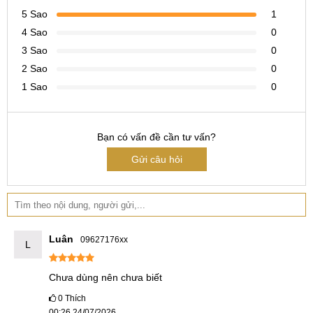
Máy dễ dàng đáp ứng các tác vụ nặng như chỉnh sửa video,
5 Sao
1
chơi game 3D hoặc đa nhiệm nhiều ứng dụng cùng lúc mà
4 Sao
0
không xảy ra giật lag.
3 Sao
0
2 Sao
0
Kết hợp cùng RAM LPDDR5X và bộ nhớ UFS 3.0, OnePlus
Turbo 6V hứa hẹn mang đến trải nghiệm mượt mà, ổn định
1 Sao
0
và xứng đáng với danh hiệu flagship hiệu năng cao trong
năm.
Bạn có vấn đề cần tư vấn?
Đánh giá OnePlus Turbo 6V
Gửi câu hỏi
Sau đây là phần đánh giá chi tiết về OnePlus Turbo 6V.
Thiết kế và màu sắc
Hiện tại chưa có thông tin về thiết kế của OnePlus Turbo 6V,
Luân
09627176xx
L
nhưng theo như xu hướng năm 2025, có thể máy sẽ có thiết
kế vuông vức với khung và mặt lưng đều bằng nhựa và làm
Chưa dùng nên chưa biết
phẳng. Mặt trước sẽ là màn hình phẳng dạng đục lỗ với viên
0
Thích
mỏng tạo nên sự cao cấp và sang trọng dành cho người sở
00:26 24/07/2026