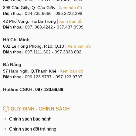
với viên pin dung lượng khủng 7650mAh. Việc sạc pin cũng
398 Cầu Giấy, Q. Cầu Giấy
Xem bản đồ
không đáng ngại bởi máy được tích hợp công nghệ sạc
Điện thoại:
034.235.6666
-
096.2222.398
100W.
42 Phố Vọng, Hai Bà Trưng
Xem bản đồ
Điện thoại:
097. 988.4242
-
037.437.9999
Hồ Chí Minh
Pin khủng 7650mAh
602 Lê Hồng Phong, P.10, Q.10
Xem bản đồ
Chúng ta đã vừa tìm hiểu khá chi tiết về OnePlus Turbo 6V -
Điện thoại:
097.1111.602
-
097.3333.602
chiếc điện thoại đầu tiên có tên Turbo của hãng OnePlus.
Đà Nẵng
Bạn kỳ vọng về giá sẽ thấp hơn giá dự kiến không? Hãy
97 Hàm Nghi, Q.Thanh Khê
Xem bản đồ
cùng để lại ý kiến thảo luận về OnePlus Turbo 6V dưới
Điện thoại:
096.123.9797
-
097.123.9797
phần bình luận nhé!
Hotline CSKH:
097.120.66.88
QUY ĐỊNH - CHÍNH SÁCH
Chính sách bảo hành
Chính sách đổi trả hàng