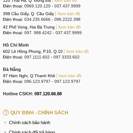
120 Thái Hà, Q. Đống Đa
Xem bản đồ
Điện thoại:
0969.120.120
-
037.437.9999
OnePlus Ace 6 Turbo được cho là sẽ sở hữu màn hình
398 Cầu Giấy, Q. Cầu Giấy
Xem bản đồ
AMOLED 6,78 inch, 1 tỷ màu, độ phân giải 1,5K, mang đến
Điện thoại:
034.235.6666
-
096.2222.398
hình ảnh sắc nét, rõ ràng, màu sắc sống động và độ tương
42 Phố Vọng, Hai Bà Trưng
Xem bản đồ
phản cao.
Điện thoại:
097. 988.4242
-
037.437.9999
Hồ Chí Minh
602 Lê Hồng Phong, P.10, Q.10
Xem bản đồ
OnePlus Ace 6 Turbo sẽ có màn hình phẳng 6,78 inch
Điện thoại:
097.1111.602
-
097.3333.602
Về nhiếp ảnh, OnePlus Ace 6 Turbo sẽ được trang bị
Đà Nẵng
camera chính 50MP với góc rộng, tự động lấy nét và chống
97 Hàm Nghi, Q.Thanh Khê
Xem bản đồ
rung quang học. Camera này còn được bổ sung thêm
Điện thoại:
096.123.9797
-
097.123.9797
camera góc siêu rộng 8MP và camera selfie 16MP, đảm bảo
hình ảnh sắc nét, rõ ràng, màu sắc phong phú và chụp ảnh
Hotline CSKH:
097.120.66.88
đêm sắc nét.
Pin khủng 8000mAh & Sạc siêu nhanh 100W
QUY ĐỊNH - CHÍNH SÁCH
Chính sách bảo hành
OnePlus Ace 6 Turbo được trang bị viên pin dung lượng lớn
8000mAh, cho thời lượng sử dụng pin dài. Hơn nữa, thiết bị
Chính sách đổi trả hàng