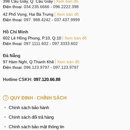
398 Cầu Giấy, Q. Cầu Giấy
Xem bản đồ
Điện thoại:
034.235.6666
-
096.2222.398
42 Phố Vọng, Hai Bà Trưng
Xem bản đồ
Kiểm tra màn hình
Điện thoại:
097. 988.4242
-
037.437.9999
Bước 3: Kiểm tra camera
Hồ Chí Minh
602 Lê Hồng Phong, P.10, Q.10
Xem bản đồ
Quan sát phần ống kính camera sau và trước, đảm bảo
Điện thoại:
097.1111.602
-
097.3333.602
không bị trầy mặt kính ngoài hay bụi, hơi ẩm lọt vào bên
trong. Sau đó, mở ứng dụng camera, thử chụp trong các
Đà Nẵng
97 Hàm Nghi, Q.Thanh Khê
Xem bản đồ
điều kiện sáng khác nhau trong nhà, ngoài trời và thiếu
Điện thoại:
096.123.9797
-
097.123.9797
sáng. Ảnh cần rõ nét, màu sắc trung thực, không bị nhòe
hoặc nhiễu. Tiếp tục quay video để kiểm tra khả năng ổn
Hotline CSKH:
097.120.66.88
định hình ảnh và thu âm. Nếu có tiếng rè, tạp âm lạ khi xem
lại video hoặc máy chụp chậm, camera, tính năng thu âm có
QUY ĐỊNH - CHÍNH SÁCH
thể đã hỏng hoặc từng thay thế.
Chính sách bảo hành
Bước 4: Kiểm tra pin và sạc
Chính sách đổi trả hàng
Để đánh giá pin của OnePlus Ace 5 Racing Edition, hãy bật
Chính sách bảo mật thông tin
các ứng dụng nặng như YouTube hoặc TikTok trong khoảng