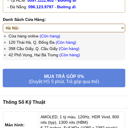
- Tp.HCM:
0097.1111.602
-
Đường đi
- Đà Nẵng:
096.123.9797
-
Đường đi
Danh Sách Cửa Hàng:
Cửa hàng online
(Còn hàng)
120 Thái Hà, Q. Đống Đa
(Còn hàng)
398 Cầu Giấy, Q. Cầu Giấy
(Còn hàng)
42 Phố Vọng, Hai Bà Trưng
(Còn hàng)
MUA TRẢ GÓP 0%
(Duyệt HS 5 phút, Trả góp qua thẻ)
Thông Số Kỹ Thuật
AMOLED, 1 tỷ màu, 120Hz, HDR Vivid, 800
nits (typ), 1300 nits (HBM)
Màn hình:
6.77 inches, Full HD+ (1080 x 2392 pixels)