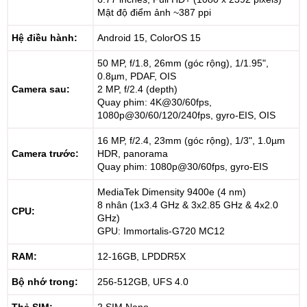
Mật độ điểm ảnh ~387 ppi
Hệ điều hành:
Android 15, ColorOS 15
50 MP, f/1.8, 26mm (góc rộng), 1/1.95",
0.8µm, PDAF, OIS
Camera sau:
2 MP, f/2.4 (depth)
Quay phim: 4K@30/60fps,
1080p@30/60/120/240fps, gyro-EIS, OIS
16 MP, f/2.4, 23mm (góc rộng), 1/3", 1.0µm
Camera trước:
HDR, panorama
Quay phim: 1080p@30/60fps, gyro-EIS
MediaTek Dimensity 9400e (4 nm)
8 nhân (1x3.4 GHz & 3x2.85 GHz & 4x2.0
CPU:
GHz)
GPU: Immortalis-G720 MC12
RAM:
12-16GB, LPDDR5X
Bộ nhớ trong:
256-512GB, UFS 4.0