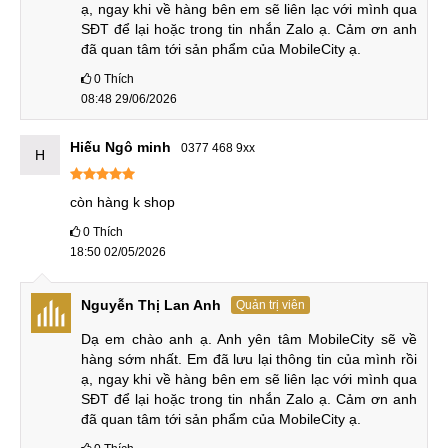
ạ, ngay khi về hàng bên em sẽ liên lạc với mình qua 
Sau đây là phần so sánh chi tiết của OnePlus Ace 5 Racing
SĐT để lại hoặc trong tin nhắn Zalo ạ. Cảm ơn anh 
đã quan tâm tới sản phẩm của MobileCity ạ.
Edition cũ với các đối thủ cùng tầm giá. Mời bạn cùng tham
khảo để có được sự lựa chọn đúng đắn.
0
Thích
08:48 29/06/2026
OnePlus Ace 5 Racing Edition cũ vs Realme Neo7
SE mới
Hiếu Ngô minh
0377 468 9xx
H
Hiện tại, OnePlus Ace 5 Racing Edition cũ có giá bằng với
REDMI Neo7 SE mới. Ngoại hình của Ace 5 thua Neo7 SE
còn hàng k shop
một chút do là máy cũ nhưng cũng không đáng kể so với
0
Thích
những gì máy mang lại. Bù lại, nó có hiệu năng mạnh mẽ
18:50 02/05/2026
hơn, pin trâu hơn.
Nguyễn Thị Lan Anh
Quản trị viên
Dạ em chào anh ạ. Anh yên tâm MobileCity sẽ về 
So sánh OnePlus Ace 5 Racing Edition cũ vs Realme Neo7
hàng sớm nhất. Em đã lưu lại thông tin của mình rồi 
SE mới
ạ, ngay khi về hàng bên em sẽ liên lạc với mình qua 
Camera của OnePlus Ace 5 Racing thu về việc không có
SĐT để lại hoặc trong tin nhắn Zalo ạ. Cảm ơn anh 
đã quan tâm tới sản phẩm của MobileCity ạ.
camera góc siêu rộng nhưng cảm biến chính của hai thiết bị