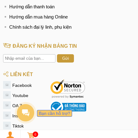
15 phút, đồng thời tăng độ sáng và âm lượng tối đa. Nếu pin
Hướng dẫn thanh toán
tụt nhanh, khả năng cao pin đã chai. Sau đó, cắm sạc và
Hướng dẫn mua hàng Online
quan sát tốc độ nạp điện. Nếu sạc chậm hoặc máy nóng bất
Chính sách đại lý linh, phụ kiện
thường, có thể lỗi pin hoặc bộ sạc. Nên ưu tiên máy sạc ổn
định, không nóng và có thời lượng pin trên 80% so với
thông số gốc.
ĐĂNG KÝ NHẬN BẢNG TIN
Bước 5: Kiểm tra kết nối và tài khoản
Gửi
Lắp SIM vào máy, thử gọi điện và bật dữ liệu di động để
LIÊN KẾT
kiểm tra chất lượng sóng. Tiếp tục bật Wi-Fi, Bluetooth, NFC
và GPS để đảm bảo mọi kết nối hoạt động trơn tru. Phát
Facebook
nhạc hoặc xem video để đánh giá chất lượng loa, tránh mua
Youtube
máy có âm thanh rè. Cuối cùng, hãy yêu cầu người bán
OA Zalo
đăng xuất tài khoản Google và OnePlus Cloud để tránh bị
Bạn cần hỗ trợ?
khóa máy từ xa sau khi sử dụng.
Instagram
Tiktok
Bước 6: Khôi phục cài đặt gốc
0
Twitter