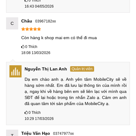
chụp ảnh, quay phim ngang nhau. Mặc dù độ phân giải màn
0
Thích
16:43 04/05/2026
hình chỉ Full HD+, độ sáng 1300nit đều kèm hơn đối thủ,
nhưng trải nghiệm cơ bản, chơi game với màn hình này vẫn
Châu
03967182xx
đủ độ sắc nét, rõ ràng khi sử dụng ngoài trời.
C
OnePlus Ace 5 Racing Edition cũ vs OPPO K13
Còn hàng k shop mai em có thể đi mua
Turbo Pro cũ
0
Thích
So về thông số kỹ thuật, OnePlus Ace 5 Racing Edition có
18:08 13/03/2026
vẻ dưới "cơ" hoàn toàn trừ dung lượng pin và điểm số
AnTuTu chấm được. Tuy nhiên, khi sử dụng, chiếc Ace 5
Nguyễn Thị Lan Anh
Quản trị viên
vẫn cho trải nghiệm hình ảnh đủ dùng, Máy giày hơn nên
Dạ em chào anh ạ. Anh yên tâm MobileCity sẽ về 
khả năng cầm nắm không thoải mái bằng K13.
hàng sớm nhất. Em đã lưu lại thông tin của mình rồi 
ạ, ngay khi về hàng bên em sẽ liên lạc với mình qua 
SĐT để lại hoặc trong tin nhắn Zalo ạ. Cảm ơn anh 
So sánh OnePlus Ace 5 Racing Edition cũ vs OPPO K13
đã quan tâm tới sản phẩm của MobileCity ạ.
Turbo Pro cũ
0
Thích
10:29 17/03/2026
Bù lại, OnePlus Ace 5 Racing Edition cung cấp giá bán rẻ
hơn, viên pin dung lượng cao hơn, cùng màn hình chỉ dừng
Triệu Văn Hạo
03747977xx
lại ở Full HD+ nên kéo dài thời gian sử dụng rất đáng kể.
T