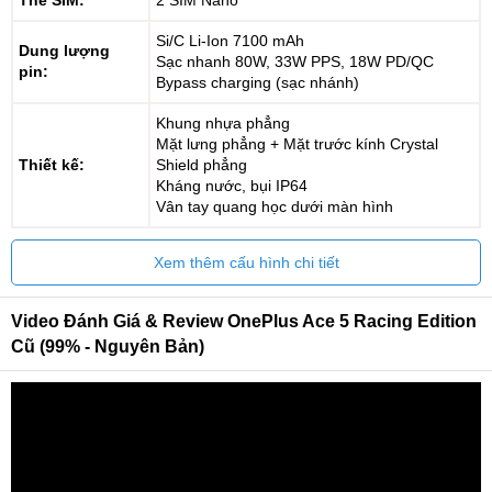
Thẻ SIM:
2 SIM Nano
Si/C Li-Ion 7100 mAh
Dung lượng
Sạc nhanh 80W, 33W PPS, 18W PD/QC
pin:
Bypass charging (sạc nhánh)
Khung nhựa phẳng
Mặt lưng phẳng + Mặt trước kính Crystal
Thiết kế:
Shield phẳng
Kháng nước, bụi IP64
Vân tay quang học dưới màn hình
Xem thêm cấu hình chi tiết
Video Đánh Giá & Review OnePlus Ace 5 Racing Edition
Cũ (99% - Nguyên Bản)