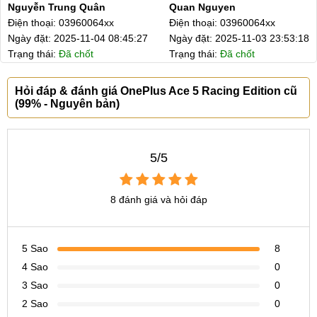
Nguyễn Trung Quân
Quan Nguyen
Tình trạng
Điện thoại: 03960064xx
Điện thoại: 03960064xx
Ngày đặt: 2025-11-04 08:45:27
Ngày đặt: 2025-11-03 23:53:18
OnePlus Ace 5 Racing cũ do MobileCity cung cấp là những
Trạng thái:
Đã chốt
Trạng thái:
Đã chốt
mẫu điện thoại còn nguyên bản 100% chưa từng thay thế
linh kiện hay sửa chữa. Về ngoại hình, máy vẫn trông rất
Hỏi đáp & đánh giá OnePlus Ace 5 Racing Edition cũ
đẹp, hầu như không có vết trầy xước, nếu có thì cũng khó
(99% - Nguyên bản)
nhận thấy bằng mắt thường.
Chính sách bảo hành
5/5
Cũng như các sản phẩm cũ khác, OnePlus Ace 5 Racing cũ
được bảo hành 6 tháng, hỗ trợ đổi 1-1 trong 7 ngày đầu tiên
8 đánh giá và hỏi đáp
và cộng thêm 15 ngày khi mua hàng online cần vận chuyển
đường dài.
5 Sao
8
4 Sao
Chính sách Bảo hành tại MobileCity
0
3 Sao
0
Bên cạnh đó, bạn có thể mua máy với BHV (Bảo Hành
2 Sao
0
Vàng) 6 tháng. Dù vẫn cùng thời hạn với BH thường nhưng