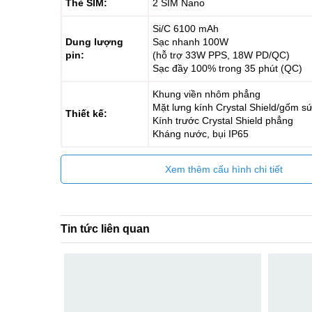
Thẻ SIM:
2 SIM Nano
Si/C 6100 mAh
Dung lượng
Sạc nhanh 100W
pin:
(hỗ trợ 33W PPS, 18W PD/QC)
Sạc đầy 100% trong 35 phút (QC)
Khung viền nhôm phẳng
Mặt lưng kính Crystal Shield/gốm s
Thiết kế:
Kính trước Crystal Shield phẳng
Kháng nước, bụi IP65
Xem thêm cấu hình chi tiết
Tin tức liên quan