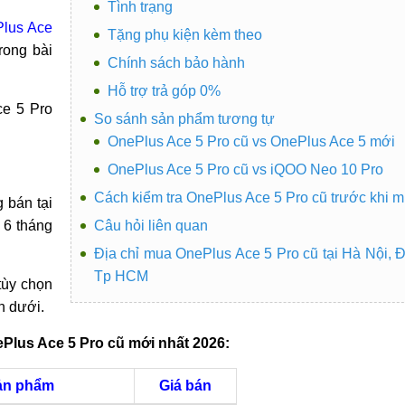
Tình trạng
lus Ace
Tặng phụ kiện kèm theo
rong bài
Chính sách bảo hành
Hỗ trợ trả góp 0%
ce 5 Pro
So sánh sản phẩm tương tự
OnePlus Ace 5 Pro cũ vs OnePlus Ace 5 mới
OnePlus Ace 5 Pro cũ vs iQOO Neo 10 Pro
Cách kiểm tra OnePlus Ace 5 Pro cũ trước khi 
 bán tại
 6 tháng
Câu hỏi liên quan
Địa chỉ mua OnePlus Ace 5 Pro cũ tại Hà Nội, 
Tp HCM
tùy chọn
n dưới.
Plus Ace 5 Pro cũ mới nhất 2026:
ản phẩm
Giá bán