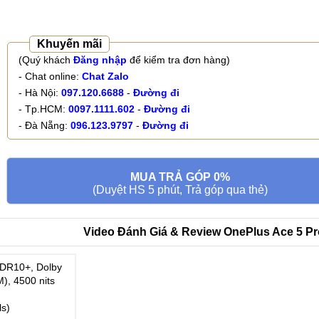
Khuyến mãi
(Quý khách
Đăng nhập
để kiểm tra đơn hàng)
- Chat online:
Chat Zalo
- Hà Nội:
097.120.6688
-
Đường đi
- Tp.HCM:
0097.1111.602
-
Đường đi
- Đà Nẵng:
096.123.9797
-
Đường đi
MUA TRẢ GÓP 0%
(Duyệt HS 5 phút, Trả góp qua thẻ)
Video Đánh Giá & Review OnePlus Ace 5 P
DR10+, Dolby
M), 4500 nits
ls)