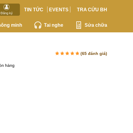
TIN TỨC
EVENTS
TRA CỨU BH
Đăng ký
hông minh
Tai nghe
Sửa chữa
(
65
đánh giá)
òn hàng