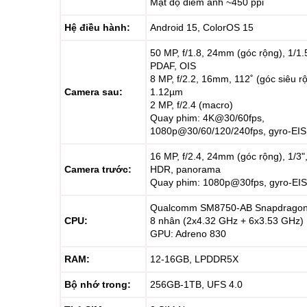
Mật độ điểm ảnh ~450 ppi
Hệ điều hành:
Android 15, ColorOS 15
50 MP, f/1.8, 24mm (góc rộng), 1/1.
PDAF, OIS
8 MP, f/2.2, 16mm, 112˚ (góc siêu rộ
Camera sau:
1.12µm
2 MP, f/2.4 (macro)
Quay phim: 4K@30/60fps,
1080p@30/60/120/240fps, gyro-EIS
16 MP, f/2.4, 24mm (góc rộng), 1/3"
Camera trước:
HDR, panorama
Quay phim: 1080p@30fps, gyro-EIS
Qualcomm SM8750-AB Snapdragon 8
CPU:
8 nhân (2x4.32 GHz + 6x3.53 GHz)
GPU: Adreno 830
RAM:
12-16GB, LPDDR5X
Bộ nhớ trong:
256GB-1TB, UFS 4.0