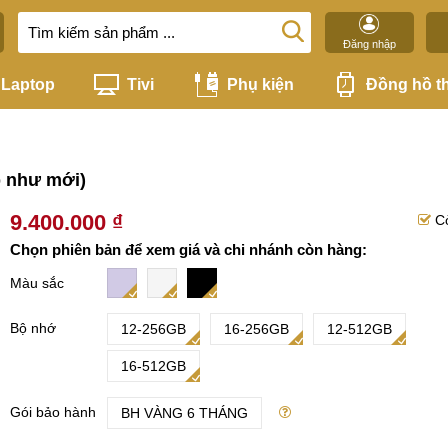
Đăng nhập
Laptop
Tivi
Phụ kiện
Đồng hồ t
p như mới)
9.400.000 ₫
C
Chọn phiên bản để xem giá và chi nhánh còn hàng:
Màu sắc
Bộ nhớ
12-256GB
16-256GB
12-512GB
16-512GB
Gói bảo hành
BH VÀNG 6 THÁNG