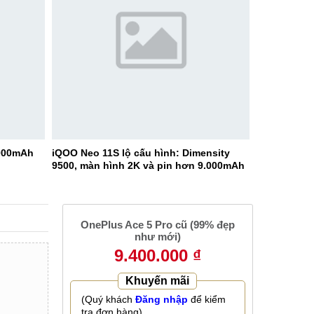
9000mAh
iQOO Neo 11S lộ cấu hình: Dimensity
9500, màn hình 2K và pin hơn 9.000mAh
OnePlus Ace 5 Pro cũ (99% đẹp
như mới)
9.400.000 ₫
Khuyến mãi
(Quý khách
Đăng nhập
để kiểm
tra đơn hàng)