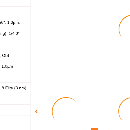
56", 1.0µm,
ng), 1/4.0",
, OIS
, 1.0µm
 Elite (3 nm)