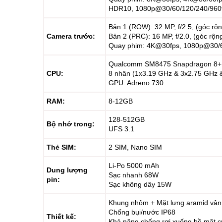
HDR10, 1080p@30/60/120/240/960f
Bản 1 (ROW): 32 MP, f/2.5, (góc rộ
Camera trước:
Bản 2 (PRC): 16 MP, f/2.0, (góc rộn
Quay phim: 4K@30fps, 1080p@30/
Qualcomm SM8475 Snapdragon 8+ 
CPU:
8 nhân (1x3.19 GHz & 3x2.75 GHz 
GPU: Adreno 730
RAM:
8-12GB
128-512GB
Bộ nhớ trong:
UFS 3.1
Thẻ SIM:
2 SIM, Nano SIM
Li-Po 5000 mAh
Dung lượng
Sạc nhanh 68W
pin:
Sạc không dây 15W
Khung nhôm + Mặt lưng aramid vân
Chống bụi/nước IP68
Thiết kế:
Khả năng chống rơi xuống bề mặt c