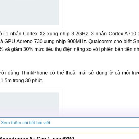
i 1 nhân Cortex X2 xung nhịp 3.2GHz, 3 nhân Cortex A710 
 và GPU Adreno 730 xung nhịp 900MHz. Qualcomm cho biết S
 và giảm 30% mức tiêu thụ điện năng so với phiên bản tiền n
ười dùng ThinkPhone có thể thoải mái sử dụng ở cả môi trư
1,5m trong 30 phút.
Xem thêm chi tiết bài viết
(Snapdragon 8+ Gen 1, sạc 68W)