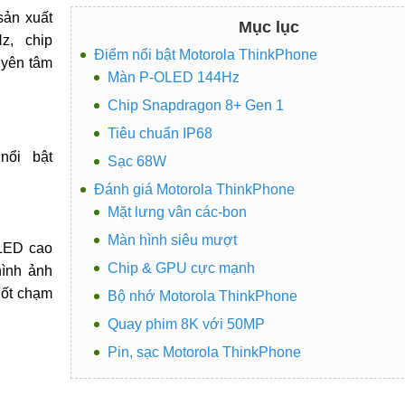
sản xuất
Mục lục
z, chip
Điểm nổi bật Motorola ThinkPhone
 yên tâm
Màn P-OLED 144Hz
Chip Snapdragon 8+ Gen 1
Tiêu chuẩn IP68
nổi bật
Sạc 68W
Đánh giá Motorola ThinkPhone
Mặt lưng vân các-bon
Màn hình siêu mượt
OLED cao
Chip & GPU cực mạnh
hình ảnh
uốt chạm
Bộ nhớ Motorola ThinkPhone
Quay phim 8K với 50MP
Pin, sạc Motorola ThinkPhone