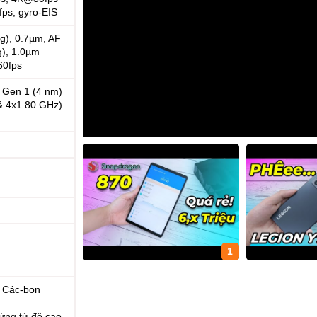
ps, gyro-EIS
ng), 0.7µm, AF
g), 1.0µm
60fps
Gen 1 (4 nm)
& 4x1.80 GHz)
1
 Các-bon
ứng từ độ cao