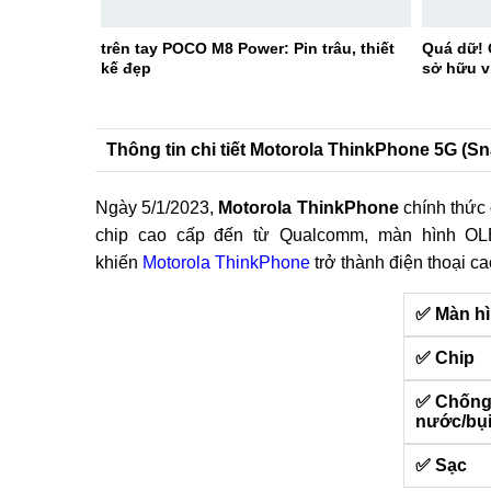
trên tay POCO M8 Power: Pin trâu, thiết
Quá dữ! 
kế đẹp
sở hữu v
Thông tin chi tiết Motorola ThinkPhone 5G (S
Ngày 5/1/2023,
Motorola ThinkPhone
chính thức 
chip cao cấp đến từ Qualcomm, màn hình OLE
khiến
Motorola ThinkPhone
trở thành điện thoại c
✅ Màn h
✅ Chip
✅ Chốn
nước/bụ
✅ Sạc