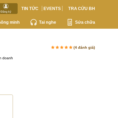
TIN TỨC
EVENTS
TRA CỨU BH
Đăng ký
hông minh
Tai nghe
Sửa chữa
(
4
đánh giá)
h doanh