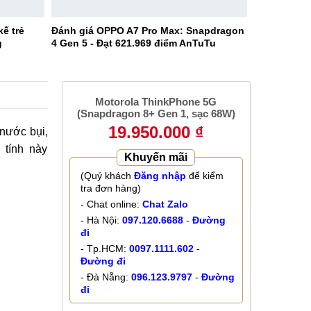
ế trẻ
Đánh giá OPPO A7 Pro Max: Snapdragon
g
4 Gen 5 - Đạt 621.969 điểm AnTuTu
Motorola ThinkPhone 5G
(Snapdragon 8+ Gen 1, sạc 68W)
19.950.000 ₫
 nước bụi,
 tính này
Khuyến mãi
(Quý khách
Đăng nhập
để kiểm
tra đơn hàng)
- Chat online:
Chat Zalo
- Hà Nội:
097.120.6688
-
Đường
đi
- Tp.HCM:
0097.1111.602
-
Đường đi
- Đà Nẵng:
096.123.9797
-
Đường
đi