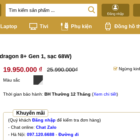
Đăng nhập
Laptop
Tivi
Phụ kiện
Đồng hồ t
dragon 8+ Gen 1, sạc 68W)
19.950.000 ₫
Ngừng kin
25.990.000₫
Màu sắc
Thời gian bảo hành:
BH Thường 12 Tháng
(
Xem chi tiết
)
Khuyến mãi
(Quý khách
Đăng nhập
để kiểm tra đơn hàng)
- Chat online:
Chat Zalo
- Hà Nội:
097.120.6688
-
Đường đi