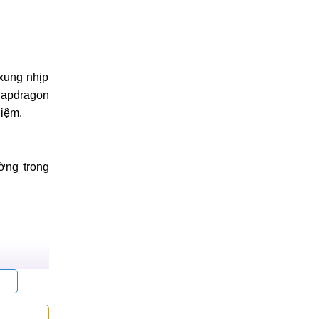
xung nhịp
napdragon
hiệm.
ờng trong