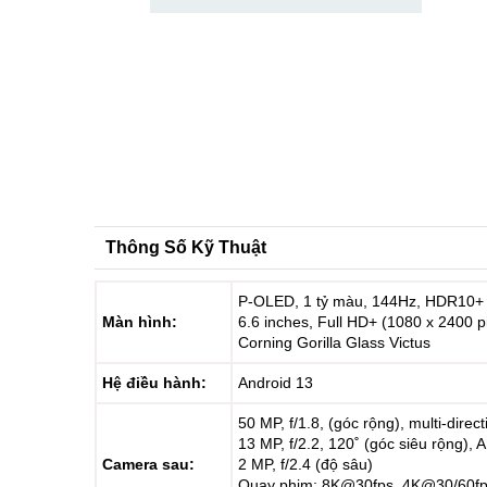
Thông Số Kỹ Thuật
P-OLED, 1 tỷ màu, 144Hz, HDR10+
Màn hình:
6.6 inches, Full HD+ (1080 x 2400 pix
Corning Gorilla Glass Victus
Hệ điều hành:
Android 13
50 MP, f/1.8, (góc rộng), multi-direc
13 MP, f/2.2, 120˚ (góc siêu rộng), 
Camera sau:
2 MP, f/2.4 (độ sâu)
Quay phim: 8K@30fps, 4K@30/60f