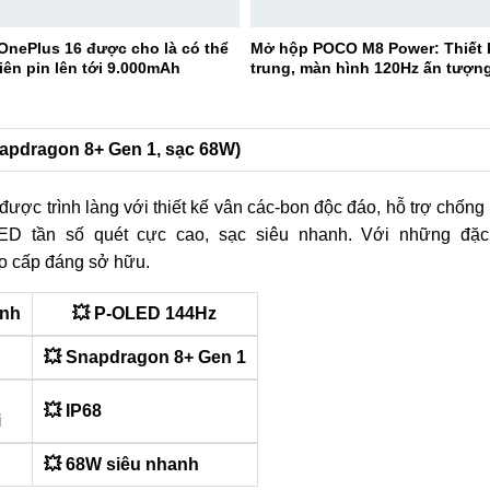
OnePlus 16 được cho là có thể
Mở hộp POCO M8 Power: Thiết k
iên pin lên tới 9.000mAh
trung, màn hình 120Hz ấn tượn
napdragon 8+ Gen 1, sạc 68W)
được trình làng với thiết kế vân các-bon độc đáo, hỗ trợ chống
D tần số quét cực cao, sạc siêu nhanh. Với những đặc
ao cấp đáng sở hữu.
ình
💥 P-OLED 144Hz
💥 Snapdragon 8+ Gen 1
g
💥 IP68
i
💥 68W siêu nhanh