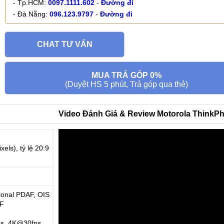
- Tp.HCM:
0097.1111.602
-
Đường đi
- Đà Nẵng:
096.123.9797
-
Đường đi
CHAT TƯ VẤN
MUA TRẢ GÓP 0%
(Duyệt HS 5 phút, Trả góp qua thẻ)
Video Đánh Giá & Review Motorola ThinkP
els), tỷ lệ 20:9
tional PDAF, OIS
AF
ps, 4K@30fps