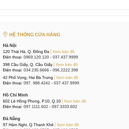
hình.
Hỗ trợ trả góp 0%
Nếu người dùng không đủ tiền để thanh toán một lần giá
của iPhone 16e cũ, MobileCity có chương trình hỗ trợ trả
HỆ THỐNG CỬA HÀNG
góp 0% giúp quý khách có thể thanh toán theo từng tháng
với nhiều kỳ hạn khác nhau. Cho dù bạn chọn mua bằng thẻ
Hà Nội
tín dụng hay thông qua công ty tài chính, toàn bộ quá trình
120 Thái Hà, Q. Đống Đa
Xem bản đồ
Điện thoại:
0969.120.120
-
037.437.9999
đều nhanh chóng và dễ dàng.
398 Cầu Giấy, Q. Cầu Giấy
Xem bản đồ
Bạn Mai Hương Thủy (20 tuổi) mua iPhone 16e cũ nhưng
Điện thoại:
034.235.6666
-
096.2222.398
chưa đủ tiền thanh toán 1 lần đã được nhân viên MobileCity
42 Phố Vọng, Hai Bà Trưng
Xem bản đồ
Điện thoại:
097. 988.4242
-
037.437.9999
hỗ trợ mua trả góp 0% thông qua thẻ tín dụng với 0 lãi suất.
So sánh sản phẩm tương tự
Hồ Chí Minh
602 Lê Hồng Phong, P.10, Q.10
Xem bản đồ
Điện thoại:
097.1111.602
-
097.3333.602
Cùng so sánh iPhone 16e cũ với iPhone 15 mới,
giữa iPhone 16e cũ với Samsung S25 cũ. Từ đó biết được
Đà Nẵng
những điểm mạnh và yếu của các mẫu điện thoại trên.
97 Hàm Nghi, Q.Thanh Khê
Xem bản đồ