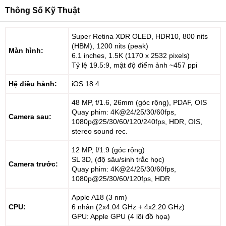
Thông Số Kỹ Thuật
Super Retina XDR OLED, HDR10, 800 nits
(HBM), 1200 nits (peak)
Màn hình:
6.1 inches, 1.5K (1170 x 2532 pixels)
Tỷ lệ 19.5:9, mật độ điểm ảnh ~457 ppi
Hệ điều hành:
iOS 18.4
48 MP, f/1.6, 26mm (góc rộng), PDAF, OIS
Quay phim: 4K@24/25/30/60fps,
Camera sau:
1080p@25/30/60/120/240fps, HDR, OIS,
stereo sound rec.
12 MP, f/1.9 (góc rộng)
SL 3D, (độ sâu/sinh trắc học)
Camera trước:
Quay phim: 4K@24/25/30/60fps,
1080p@25/30/60/120fps, HDR
Apple A18 (3 nm)
CPU:
6 nhân (2x4.04 GHz + 4x2.20 GHz)
GPU: Apple GPU (4 lõi đồ họa)