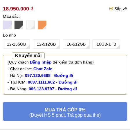
18.950.000 ₫
Sắp về
Màu sắc
Bộ nhớ
12-256GB
12-512GB
16-512GB
16GB-1TB
Khuyến mãi
(Quý khách
Đăng nhập
để kiểm tra đơn hàng)
- Chat online:
Chat Zalo
- Hà Nội:
097.120.6688
-
Đường đi
- Tp.HCM:
0097.1111.602
-
Đường đi
- Đà Nẵng:
096.123.9797
-
Đường đi
MUA TRẢ GÓP 0%
(Duyệt HS 5 phút, Trả góp qua thẻ)