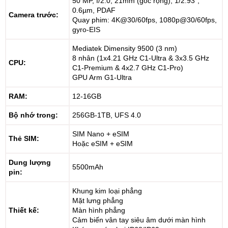
50 MP, f/2.0, 21mm (góc rộng), 1/2.93",
0.6µm, PDAF
Camera trước:
Quay phim: 4K@30/60fps, 1080p@30/60fps,
gyro-EIS
Mediatek Dimensity 9500 (3 nm)
8 nhân (1x4.21 GHz C1-Ultra & 3x3.5 GHz
CPU:
C1-Premium & 4x2.7 GHz C1-Pro)
GPU Arm G1-Ultra
RAM:
12-16GB
Bộ nhớ trong:
256GB-1TB, UFS 4.0
SIM Nano + eSIM
Thẻ SIM:
Hoặc eSIM + eSIM
Dung lượng
5500mAh
pin:
Khung kim loại phẳng
Mặt lưng phẳng
Thiết kế:
Màn hình phẳng
Cảm biến vân tay siêu âm dưới màn hình