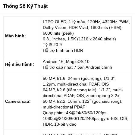
Thông Số Kỹ Thuật
LTPO OLED, 1 tỷ màu, 120Hz, 4320Hz PWM,
Dolby Vision, HDR Vivid, 1800 nits (HBM),
6000 nits (peak)
Màn hình:
6.31 inches, 1.5K (1216 x 2640 pixels)
Tỷ lệ 20:9
Hỗ trợ hình ảnh HDR
Android 16, MagicOS 10
Hệ điều hành:
Hỗ trợ cập nhật 7 bản Android chính
50 MP, f/1.6, 24mm (góc rộng), 1/1.3",
1.2µm, multi-directional PDAF, OIS
64 MP, f/2.6 (tiềm vọng tele), 1/1.2", multi-
directional PDAF, OIS, zoom quang 3.2x
Camera sau:
50 MP, f/2.2, 16mm, 122˚ (góc siêu rộng),
multi-directional PDAF
Quay phim: 4K@24/30/60/120fps,
1080p@24/30/60/120/240fps, gyro-EIS, OIS,
HDR, 10-bit video