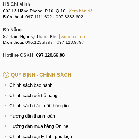
Hồ Chí Minh
với Magic8 xem máy có những điểm nổi bật nào nhé!
602 Lê Hồng Phong, P.10, Q.10
Xem bản đồ
Điện thoại:
097.1111.602
-
097.3333.602
Honor Magic8 Pro Air vs Magic8 Pro
Đà Nẵng
Khi đặt cạnh người anh em Magic8 Pro, Honor Magic8 Pro
97 Hàm Nghi, Q.Thanh Khê
Xem bản đồ
Air nổi bật với ngoại hình cực kỳ nhỏ gọn nhờ kích thước
Điện thoại:
096.123.9797
-
097.123.9797
màn hình 6,31 inches, với những sự tinh tế vượt trội nhờ
thân máy mỏng cùng khối lượng nhẹ, sẽ dễ cầm nắm và
Hotline CSKH:
097.120.66.88
mang theo người hơn hẳn.
QUY ĐỊNH - CHÍNH SÁCH
Honor Magic8 Pro Air vs Magic8 Pro
Chính sách bảo hành
Nhưng mặt khác Magic8 Pro kích thước "đầy đủ" mang lại
Chính sách đổi trả hàng
lợi thế về hiệu năng tối đa cực mạnh, chơi game năng thời
Chính sách bảo mật thông tin
gian dài mà không lo tụt FPS sâu như đối thủ, thời lượng
Hướng dẫn thanh toán
pin cũng dài hơn nhiều già liền nhờ dung lượng pin lớn hơn
và kiểm soát nhiệt độ thân máy tốt hơn.
Hướng dẫn mua hàng Online
Honor Magic8 Pro Air vs iPhone Air
Chính sách đại lý linh, phụ kiện