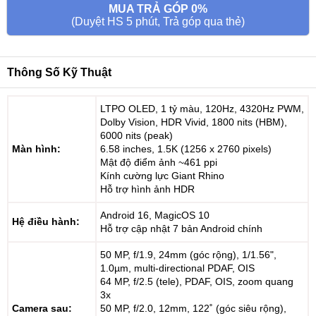
MUA TRẢ GÓP 0%
(Duyệt HS 5 phút, Trả góp qua thẻ)
Thông Số Kỹ Thuật
LTPO OLED, 1 tỷ màu, 120Hz, 4320Hz PWM,
Dolby Vision, HDR Vivid, 1800 nits (HBM),
6000 nits (peak)
Màn hình:
6.58 inches, 1.5K (1256 x 2760 pixels)
Mật độ điểm ảnh ~461 ppi
Kính cường lực Giant Rhino
Hỗ trợ hình ảnh HDR
Android 16, MagicOS 10
Hệ điều hành:
Hỗ trợ cập nhật 7 bản Android chính
50 MP, f/1.9, 24mm (góc rộng), 1/1.56",
1.0µm, multi-directional PDAF, OIS
64 MP, f/2.5 (tele), PDAF, OIS, zoom quang
3x
Camera sau:
50 MP, f/2.0, 12mm, 122˚ (góc siêu rộng),