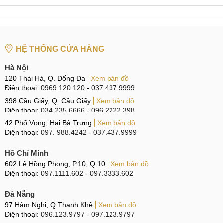
Honor Magic8 có 4 màu sắc
Về màu sắc, Magic8 cung cấp 4 phiên bản màu sắc tương
tự như bản Pro, bao gồm: Xanh, Vàng, Đen và Trắng mang
HỆ THỐNG CỬA HÀNG
đến cho người dùng nhiều sự lựa chọn phong phú.
Hà Nội
Màn hình OLED 120Hz 1.5K & Camera trước sau
120 Thái Hà, Q. Đống Đa
Xem bản đồ
đều 50MP
Điện thoại:
0969.120.120
-
037.437.9999
398 Cầu Giấy, Q. Cầu Giấy
Xem bản đồ
Màn hình LTPO OLED 120Hz 1 tỷ màu, độ phân giải 1.5K,
Điện thoại:
034.235.6666
-
096.2222.398
độ sáng 6000nit
42 Phố Vọng, Hai Bà Trưng
Xem bản đồ
Điện thoại:
097. 988.4242
-
037.437.9999
Magic8 được trang bị tấm nền OLED 6,58 inch 1.5K với
hiệu ứng hiển thị tuyệt vời. Thiết bị cũng sử dụng công nghệ
Hồ Chí Minh
LTPO giống như bản Pro, giúp màn hình tương thích với tần
602 Lê Hồng Phong, P.10, Q.10
Xem bản đồ
số quét 1-120Hz giúp mọi trải nghiệm vừa mượt mà vừa tiết
Điện thoại:
097.1111.602
-
097.3333.602
kiệm điện.
Đà Nẵng
97 Hàm Nghi, Q.Thanh Khê
Danh sách 5 điện thoại có màn hình LTPO
Xem bản đồ
Điện thoại:
096.123.9797
-
097.123.9797
OLED/AMOLED 1.5K: