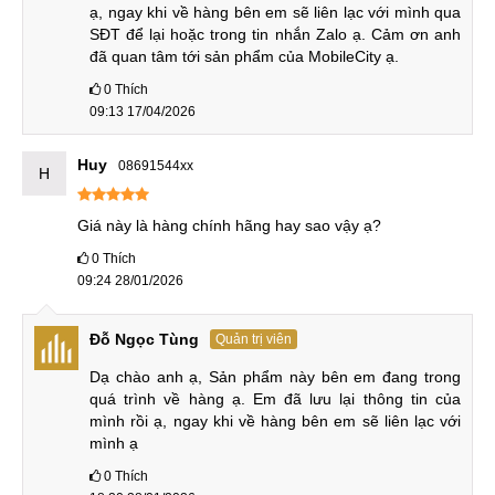
thâp hơn một chút.
ạ, ngay khi về hàng bên em sẽ liên lạc với mình qua 
SĐT để lại hoặc trong tin nhắn Zalo ạ. Cảm ơn anh 
Honor Magic8 vs Honor Magic8 Pro
đã quan tâm tới sản phẩm của MobileCity ạ.
0
Thích
Magic 8 nhỏ gọn hơn, mỏng và nhẹ hơn bản Pro, nhưng
09:13 17/04/2026
mặt trước và mặt sau đều phẳng thay vì cong nhẹ như bản
Pro. Cả hai điện thoại đều được trang bị chip Snapdragon 8
Huy
08691544xx
H
Elite Gen 5, nhưng Magic 8 Pro có diện tích tản nhiệt lớn
hơn, dẫn đến điểm AnTuTu cao hơn một chút. Dù vậy, trải
Giá này là hàng chính hãng hay sao vậy ạ?
nghiệm thường ngày không có sự khác biệt nào.
0
Thích
09:24 28/01/2026
So sánh Honor Magic8 vs Honor Magic8 Pro
Đỗ Ngọc Tùng
Quản trị viên
Camera tele của Magic 8 Pro có độ phân giải 200MP, vượt
xa 64MP của người anh em Magic 8. Dù pin sạc kém hơn,
Dạ chào anh ạ, Sản phẩm này bên em đang trong 
quá trình về hàng ạ. Em đã lưu lại thông tin của 
nhưng màn hình, camera selfie, bộ nhớ và có chuẩn IP69
mình rồi ạ, ngay khi về hàng bên em sẽ liên lạc với 
ngang với bản Pro.
mình ạ
Đánh giá Honor Magic8
0
Thích