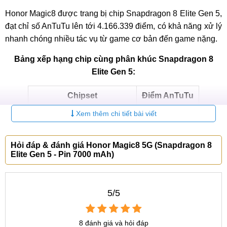
Honor Magic8 được trang bị chip Snapdragon 8 Elite Gen 5,
đạt chỉ số AnTuTu lên tới 4.166.339 điểm, có khả năng xử lý
nhanh chóng nhiều tác vụ từ game cơ bản đến game nặng.
Bảng xếp hạng chip cùng phân khúc Snapdragon 8
Elite Gen 5:
Chipset
Điểm AnTuTu
Xem thêm chi tiết bài viết
Dimensity 9500
4.126.208
Snapdragon 8 Elite Gen 5
4.166.339
Hỏi đáp & đánh giá Honor Magic8 5G (Snapdragon 8
Elite Gen 5 - Pin 7000 mAh)
Dimensity 9400 Plus
2.878.376
Snapdragon 8 Elite
2.743.058
5/5
Dimensity 9400
2.561.838
Con chip này sử dụng tiến trình 3nm mới, có 8 nhân CPU,
8 đánh giá và hỏi đáp