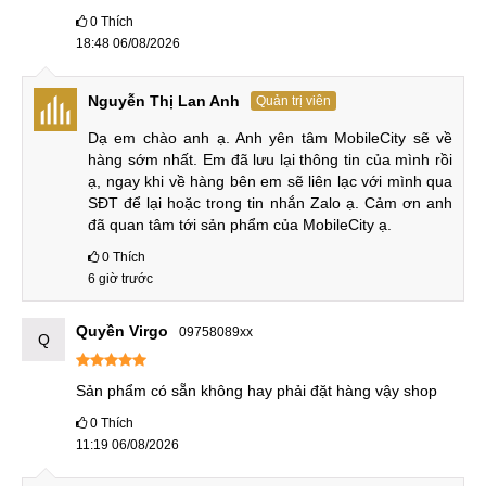
trữ vô cùng thoải mái.
0
Thích
18:48 06/08/2026
Bộ nhớ RAM 12-16GB & Bộ nhớ trong 256GB-1TB
Nguyễn Thị Lan Anh
Quản trị viên
Nhờ bộ nhớ RAM dung lượng lớn, thiết bị có khả năng đa
Dạ em chào anh ạ. Anh yên tâm MobileCity sẽ về 
nhiệm mượt mà và chuyển đổi liền mạch giữa các ứng dụng
hàng sớm nhất. Em đã lưu lại thông tin của mình rồi 
nặng. Chuẩn bộ nhớ UFS 4.0 giúp tăng tốc độ đọc và ghi
ạ, ngay khi về hàng bên em sẽ liên lạc với mình qua 
SĐT để lại hoặc trong tin nhắn Zalo ạ. Cảm ơn anh 
lên đến gấp đôi so với thế hệ trước, tối ưu hóa hiệu suất
đã quan tâm tới sản phẩm của MobileCity ạ.
tổng thể và rút ngắn thời gian tải ứng dụng.
0
Thích
Tóm lại, với chipset mạnh mẽ và bộ nhớ dung lượng lớn,
6 giờ trước
Honor Magic8 là lựa chọn lý tưởng cho những người dùng
đòi hỏi hiệu năng, tốc độ và dung lượng lưu trữ tối ưu.
Quyền Virgo
09758089xx
Q
So sánh Honor Magic8
Sản phẩm có sẵn không hay phải đặt hàng vậy shop
Sau đây là phần so sánh Honor Magic8 với bản tiền nhiệm
0
Thích
và bản Pro, mời bạn cùng tham khảo.
11:19 06/08/2026
Honor Magic8 vs Honor Magic7