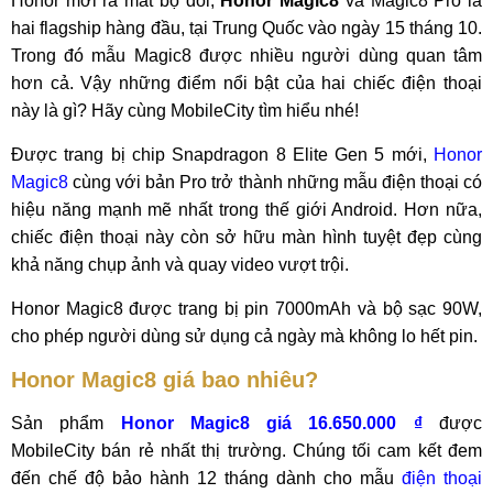
Honor mới ra mắt bộ đôi,
Honor Magic8
và Magic8 Pro là
hai flagship hàng đầu, tại Trung Quốc vào ngày 15 tháng 10.
Trong đó mẫu Magic8 được nhiều người dùng quan tâm
hơn cả. Vậy những điểm nổi bật của hai chiếc điện thoại
này là gì? Hãy cùng MobileCity tìm hiểu nhé!
Được trang bị chip Snapdragon 8 Elite Gen 5 mới,
Honor
Magic8
cùng với bản Pro trở thành những mẫu điện thoại có
hiệu năng mạnh mẽ nhất trong thế giới Android. Hơn nữa,
chiếc điện thoại này còn sở hữu màn hình tuyệt đẹp cùng
khả năng chụp ảnh và quay video vượt trội.
Honor Magic8 được trang bị pin 7000mAh và bộ sạc 90W,
cho phép người dùng sử dụng cả ngày mà không lo hết pin.
Honor Magic8 giá bao nhiêu?
Sản phẩm
Honor Magic8 giá 16.650.000 ₫
được
MobileCity bán rẻ nhất thị trường. Chúng tối cam kết đem
đến chế độ bảo hành 12 tháng dành cho mẫu
điện thoại