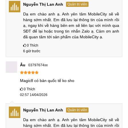
Nguyễn Thị Lan Anh
Quản trị viên
Magic8 đã được làm vuông vức hơn thay vì mặt lưng cong
Dạ em chào anh ạ. Anh yên tâm MobileCity sẽ về 
nhẹ như bản tiền nhiệm. Điều này cũng không làm giảm
hàng sớm nhất. Em đã lưu lại thông tin của mình rồi 
cảm giác dễ chịu khi cầm nắm bởi kích thước của máy đã
ạ, ngay khi về hàng bên em sẽ liên lạc với mình qua 
SĐT để lại hoặc trong tin nhắn Zalo ạ. Cảm ơn anh 
nhỏ hơn. Nghịch lý là Magic8 lại sở hữu viên pin 7000mAh
đã quan tâm tới sản phẩm của MobileCity ạ.
lớn hơn 5650mAh của Magic7 mặc dù chúng có cùng độ
0
Thích
dày 8mm. Điều này làm cho Magic8 nặng hơn 6g không
6 giờ trước
đáng kể khi cầm nắm.
Âu
03797674xx
So sánh Honor Magic8 vs Honor Magic7
Magic8 có bản quốc tế ko sho
Màn hình Magic8 nhỏ hơn nhưng độ sáng cao hơn, khả
0
Thích
năng hiển thị của hai máy đều ngang nhau. Camera
02:57 14/04/2026
tele Magic8 có thông số kỹ thuật 64MP cao hơn 50MP.
Hiệu năng Magic8 mạnh hơn với gần 4,2 triệu điểm AnTuTu,
Nguyễn Thị Lan Anh
Quản trị viên
trong khi Magic7 đạt được 2,6 triệu điểm. Dù có pin trâu hơn
Dạ em chào anh ạ. Anh yên tâm MobileCity sẽ về 
nhưng sạc của Magic8 lại chậm hơn với công suất tối đa
hàng sớm nhất. Em đã lưu lại thông tin của mình rồi 