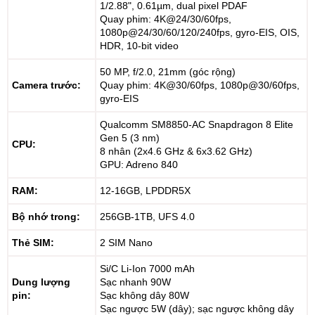
1/2.88", 0.61µm, dual pixel PDAF
Quay phim: 4K@24/30/60fps,
1080p@24/30/60/120/240fps, gyro-EIS, OIS,
HDR, 10-bit video
50 MP, f/2.0, 21mm (góc rộng)
Camera trước:
Quay phim: 4K@30/60fps, 1080p@30/60fps,
gyro-EIS
Qualcomm SM8850-AC Snapdragon 8 Elite
Gen 5 (3 nm)
CPU:
8 nhân (2x4.6 GHz & 6x3.62 GHz)
GPU: Adreno 840
RAM:
12-16GB, LPDDR5X
Bộ nhớ trong:
256GB-1TB, UFS 4.0
Thẻ SIM:
2 SIM Nano
Si/C Li-Ion 7000 mAh
Dung lượng
Sạc nhanh 90W
pin:
Sạc không dây 80W
Sạc ngược 5W (dây); sạc ngược không dây