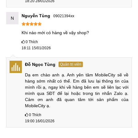
18:20 28/01/2026
Cùng tìm hiểu chi tiết về Honor Magic8 thông qua phần
đánh giá sau.
Nguyễn Tùng
09021394xx
N
Thiết kế không quá khác biệt
Khi nào mới có hàng về vậy shop?
Honor Magic8 kế thừa hình dáng thiết kế của bản tiền nhiệm
0
Thích
với khung viền nhôm phẳng và mặt lưng kính được làm
18:11 15/01/2026
phẳng thay vì cong nhẹ như bản tiền nhiệm. Đồng thời máy
cũng được tích hợp hợp IP68/IP69 và cảm biến vân tay siêu
Đỗ Ngọc Tùng
Quản trị viên
âm dưới màn hình mang đến sự yên tâm và tiện lợi cho trải
Dạ em chào anh ạ. Anh yên tâm MobileCity sẽ về 
nghiệm của người dùng.
hàng sớm nhất có thể. Em đã lưu lại thông tin của 
mình rồi ạ, ngay khi về hàng bên em sẽ liên lạc với 
mình qua SĐT để lại hoặc trong tin nhắn Zalo ạ. 
Thiết kế vuông vức, IP69
Cảm ơn anh đã quan tâm tới sản phẩm của 
MobileCity ạ.
Mặt trước vẫn là màn hình đục lỗ viền mỏng đều 4 cạnh.
0
Thích
Đây là màn hình phẳng nên rất dễ dán cường lực bảo vệ và
19:00 16/01/2026
màu sắc hình ảnh không bị sai màu.