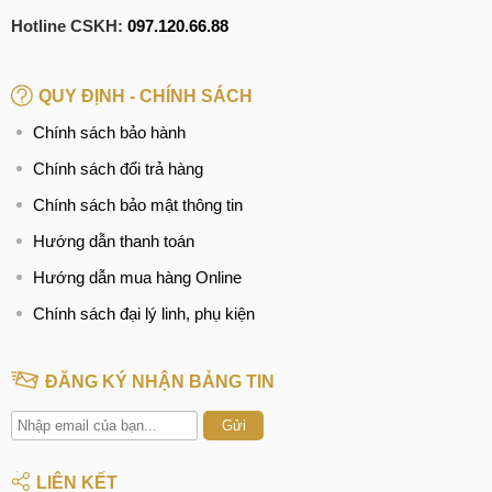
Hotline CSKH:
097.120.66.88
Sản phẩm
Giá bán
Honor Magic8
16.650.000 ₫
QUY ĐỊNH - CHÍNH SÁCH
Honor Magic8 Pro
21.050.000 ₫
Chính sách bảo hành
Chính sách đổi trả hàng
Honor Magic7 Pro
17.950.000 ₫
Chính sách bảo mật thông tin
Honor Magic7
13.750.000 ₫
Hướng dẫn thanh toán
Honor GT Pro
12.950.000 ₫
Hướng dẫn mua hàng Online
Màn hình này được trang bị công nghệ Dolby Vision và
Chính sách đại lý linh, phụ kiện
HDR Vivid cho trải nghiệm sống động và chân thực.
ĐĂNG KÝ NHẬN BẢNG TIN
Honor Magic8 có màn hình hiển thị đẹp mắt
Gửi
Nhờ kính Super Rhino độ nét cao và các cải tiến được tối
ưu hóa, hình ảnh trên màn hình này luôn sắc nét như pha lê.
LIÊN KẾT