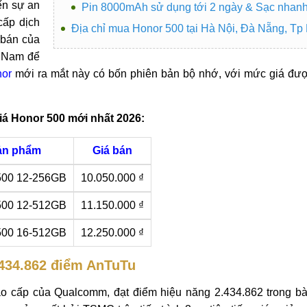
ến sự an
Pin 8000mAh sử dụng tới 2 ngày & Sạc nhan
cấp dịch
Địa chỉ mua Honor 500 tại Hà Nội, Đà Nẵng, T
 bán của
t Nam để
or
mới ra mắt này có bốn phiên bản bộ nhớ, với mức giá được
iá Honor 500 mới nhất 2026:
ản phẩm
Giá bán
500 12-256GB
10.050.000 ₫
500 12-512GB
11.150.000 ₫
500 16-512GB
12.250.000 ₫
.434.862 điểm AnTuTu
o cấp của Qualcomm, đạt điểm hiệu năng 2.434.862 trong bài