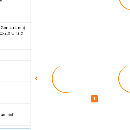
IS
Gen 4 (4 nm)
 2x2.8 GHz &
1
màn hình