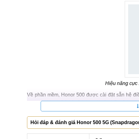
Hiệu năng cực
Về phần mềm, Honor 500 được cài đặt sẵn hệ điề
dựa trên MagicOS 10, tích hợp AI và nhiều tính năng
Với hiệu năng mạnh mẽ như vậy, người dùng Honor 
Hỏi đáp & đánh giá Honor 500 5G (Snapdrago
ứng dụng. Kết hợp với việc cập nhật phần mềm t
không lo bị giật lag hay chậm chạp.