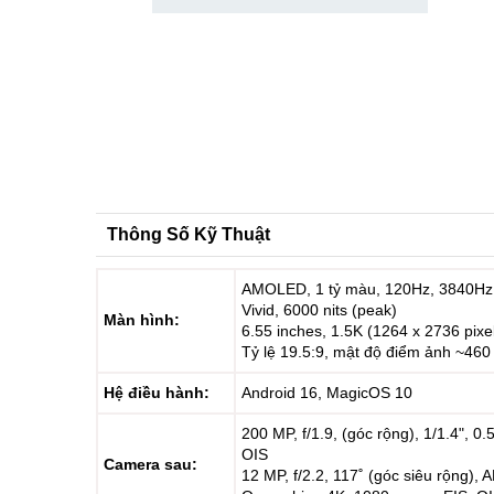
Thông Số Kỹ Thuật
AMOLED, 1 tỷ màu, 120Hz, 3840H
Vivid, 6000 nits (peak)
Màn hình:
6.55 inches, 1.5K (1264 x 2736 pixe
Tỷ lệ 19.5:9, mật độ điểm ảnh ~460
Hệ điều hành:
Android 16, MagicOS 10
200 MP, f/1.9, (góc rộng), 1/1.4", 0
OIS
Camera sau:
12 MP, f/2.2, 117˚ (góc siêu rộng), 