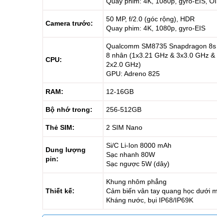
Quay phim: 4K, 1080p, gyro-EIS, O
50 MP, f/2.0 (góc rộng), HDR
Camera trước:
Quay phim: 4K, 1080p, gyro-EIS
Qualcomm SM8735 Snapdragon 8s 
8 nhân (1x3.21 GHz & 3x3.0 GHz &
CPU:
2x2.0 GHz)
GPU: Adreno 825
RAM:
12-16GB
Bộ nhớ trong:
256-512GB
Thẻ SIM:
2 SIM Nano
Si/C Li-Ion 8000 mAh
Dung lượng
Sạc nhanh 80W
pin:
Sạc ngược 5W (dây)
Khung nhôm phẳng
Thiết kế:
Cảm biến vân tay quang học dưới 
Kháng nước, bụi IP68/IP69K