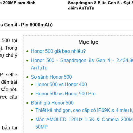
a 200MP cực đỉnh
Snapdragon 8 Elite Gen 5 - Đạt 
điểm AnTuTu
8s Gen 4 - Pin 8000mAh)
 500 tại
Mục lục
). Trong
Honor 500 giá bao nhiêu?
sự chú ý
Honor 500 - Snapdragon 8s Gen 4 - 2.434.8
AnTuTu
 selfie
So sánh Honor 500
đến trải
Honor 500 vs Honor 400
sắc nét.
Honor 500 vs Honor 500 Pro
được cấu
Đánh giá Honor 500
Thiết kế nhỏ gọn, cao cấp có IP69K & 4 màu 
Màn AMOLED 120Hz 1.5K & Camera 200MP,
50MP
bán tại