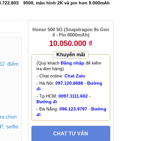
3.722.803
9500, màn hình 2K và pin hơn 9.000mAh
Honor 500 5G (Snapdragon 8s Gen
4 - Pin 8000mAh)
10.050.000 ₫
Khuyến mãi
(Quý khách
Đăng nhập
để kiểm
62 điểm
tra đơn hàng)
- Chat online:
Chat Zalo
- Hà Nội:
097.120.6688
-
Đường
đi
- Tp.HCM:
0097.1111.602
-
Đường đi
- Đà Nẵng:
096.123.9797
-
Đường
đi
lựa chọn
 selfie
CHAT TƯ VẤN