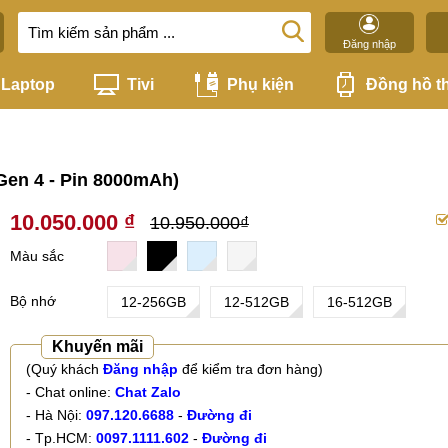
Đăng nhập
Laptop
Tivi
Phụ kiện
Đồng hồ t
Gen 4 - Pin 8000mAh)
10.050.000 ₫
10.950.000₫
Màu sắc
Bộ nhớ
12-256GB
12-512GB
16-512GB
Khuyến mãi
(Quý khách
Đăng nhập
để kiểm tra đơn hàng)
- Chat online:
Chat Zalo
- Hà Nội:
097.120.6688
-
Đường đi
- Tp.HCM:
0097.1111.602
-
Đường đi