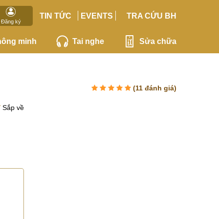
TIN TỨC
EVENTS
TRA CỨU BH
Đăng ký
hông minh
Tai nghe
Sửa chữa
(
11
đánh giá)
Sắp về