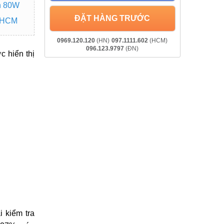
h 80W
ĐẶT HÀNG TRƯỚC
p HCM
0969.120.120
(HN)
097.1111.602
(HCM)
096.123.9797
(ĐN)
 hiển thị
 kiểm tra