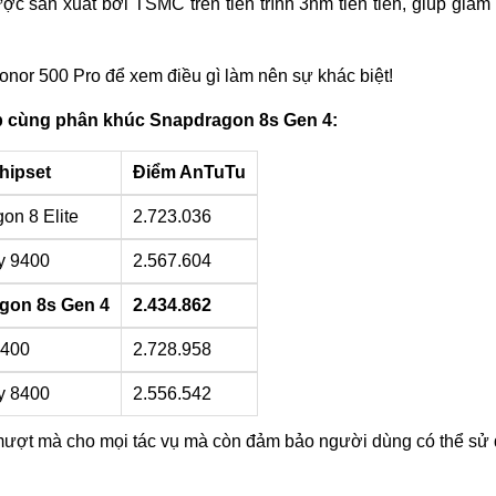
c sản xuất bởi TSMC trên tiến trình 3nm tiên tiến, giúp giả
or 500 Pro để xem điều gì làm nên sự khác biệt!
p cùng phân khúc Snapdragon 8s Gen 4:
hipset
Điểm AnTuTu
on 8 Elite
2.723.036
y 9400
2.567.604
gon 8s Gen 4
2.434.862
2400
2.728.958
y 8400
2.556.542
 mượt mà cho mọi tác vụ mà còn đảm bảo người dùng có thể sử