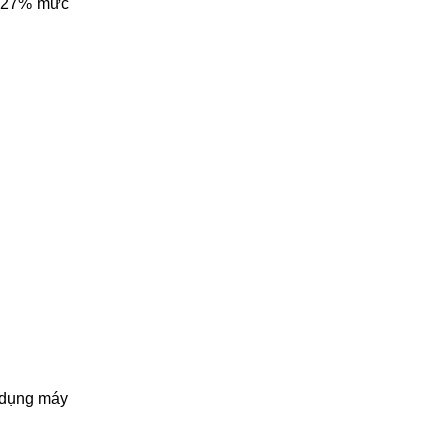
m 27% mức
 dụng máy