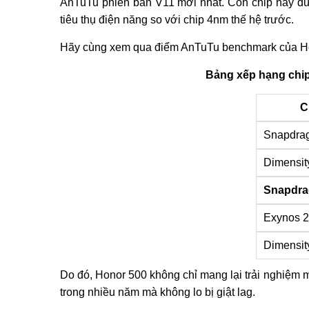
AnTuTu phiên bản V11 mới nhất. Con chip này đượ
tiêu thụ điện năng so với chip 4nm thế hệ trước.
Hãy cùng xem qua điểm AnTuTu benchmark của Hon
Bảng xếp hạng chi
C
Snapdrag
Dimensit
Snapdra
Exynos 
Dimensit
Do đó, Honor 500 không chỉ mang lại trải nghiệm
trong nhiều năm mà không lo bị giật lag.