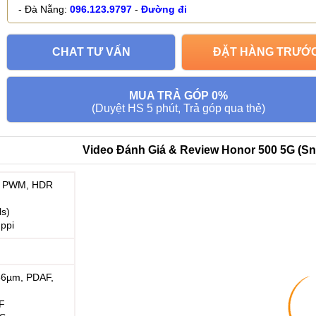
- Đà Nẵng:
096.123.9797
-
Đường đi
CHAT TƯ VẤN
ĐẶT HÀNG TRƯỚ
MUA TRẢ GÓP 0%
(Duyệt HS 5 phút, Trả góp qua thẻ)
Video Đánh Giá & Review Honor 500 5G (Sn
z PWM, HDR
ls)
 ppi
.56µm, PDAF,
AF