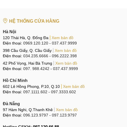
Thay vỏ samsung Galaxy J7 Duo
Thay xương samsung Galaxy J7
HỆ THỐNG CỬA HÀNG
Thay vỏ Samsung Galaxy J7 giá bao nhiêu
Hà Nội
120 Thái Hà, Q. Đống Đa
Xem bản đồ
Điện thoại:
0969.120.120
-
037.437.9999
398 Cầu Giấy, Q. Cầu Giấy
Xem bản đồ
Điện thoại:
034.235.6666
-
096.2222.398
42 Phố Vọng, Hai Bà Trưng
Xem bản đồ
Điện thoại:
097. 988.4242
-
037.437.9999
Hồ Chí Minh
602 Lê Hồng Phong, P.10, Q.10
Xem bản đồ
Điện thoại:
097.1111.602
-
097.3333.602
Đà Nẵng
97 Hàm Nghi, Q.Thanh Khê
Xem bản đồ
Điện thoại:
096.123.9797
-
097.123.9797
Hotline CSKH:
097.120.66.88