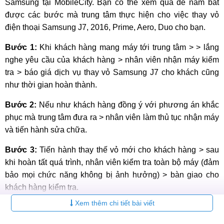
Samsung tại MobileCity. Bạn có thể xem qua để nắm bắt
được các bước mà trung tâm thực hiện cho việc thay vỏ
điện thoại Samsung J7, 2016, Prime, Aero, Duo cho bạn.
Bước 1:
Khi khách hàng mang máy tới trung tâm > > lắng
nghe yêu cầu của khách hàng > nhân viên nhận máy kiểm
tra > báo giá dịch vụ thay vỏ Samsung J7 cho khách cũng
như thời gian hoàn thành.
Bước 2:
Nếu như khách hàng đồng ý với phương án khắc
phục mà trung tâm đưa ra > nhân viên làm thủ tục nhận máy
và tiến hành sửa chữa.
Bước 3:
Tiến hành thay thế vỏ mới cho khách hàng > sau
khi hoàn tất quá trình, nhân viên kiểm tra toàn bộ máy (đảm
bảo mọi chức năng không bị ảnh hưởng) > bàn giao cho
khách hàng kiểm tra.
Xem thêm chi tiết bài viết
Bước 4:
Khách hàng nhận máy kiểm tra > nếu đã hài lòng
với dịch vụ. Tiến hành làm thủ tục thanh toán cho trung tâm.