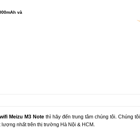
 điểm AnTuTu
ây mới là vua
1
2
9000mAh và