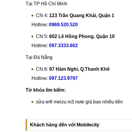
CN 2:
398 Cầu Giấy, Q. Cầu Giấy
Hotline:
096.2222.398
CN 3:
42 Phố Vọng, Hai Bà Trưng
Hotline:
0338.424242
Tại TP Hồ Chí Minh
CN 4:
123 Trần Quang Khải, Quận 1
Hotline:
0969.520.520
CN 5:
602 Lê Hồng Phong, Quận 10
Hotline:
097.3333.602
Tại Đà Nẵng
CN 6:
97 Hàm Nghi, Q.Thanh Khê
Hotline:
097.123.9797