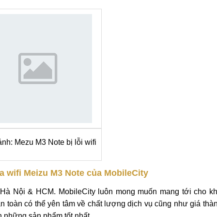
wifi Meizu M3 Note
thì hãy đến trung tâm chúng tôi. Chúng t
t lượng nhất trên thị trường Hà Nội & HCM.