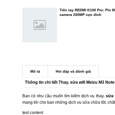
Dimensity 7400 - Đạt 1.034.691
Mở hộp REDMI K100 Pro Max: Đ
gaming 2026 thực thụ?
Trên tay REDMI K100 Pro: Pin 
camera 200MP cực đỉnh
Mô tả
Hỏi đáp và đánh giá