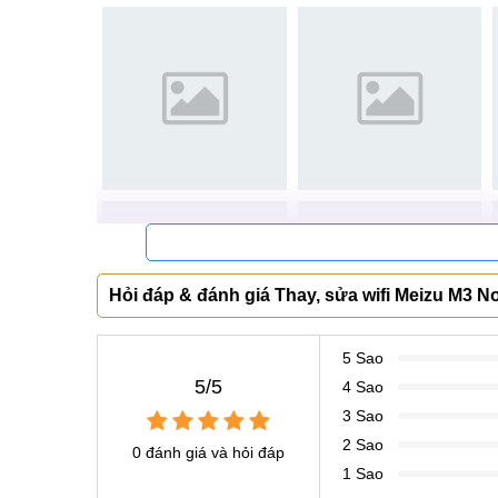
Từ khóa tìm kiếm:
sửa wifi meizu m3 note giá bao nhiêu tiền
Khách hàng đến với Mobilecity
Hỏi đáp & đánh giá Thay, sửa wifi Meizu M3 N