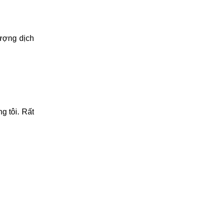
hách hàng
nh khi sửa
ượng dịch
g tôi. Rất