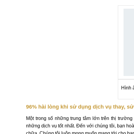
Thông tin chi tiết Thay, sửa wifi Meizu M3 Note
Bạn có nhu cầu muốn tìm kiếm dịch vụ thay,
sửa 
mang tới cho bạn những dịch vụ sửa chữa tốt, chấ
test content