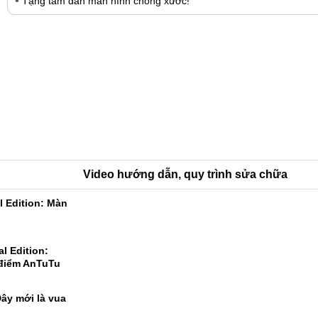
Tặng tấm dán màn hình chống xước!
Video hướng dẫn, quy trình sửa chữa
l Edition: Màn
l Edition: