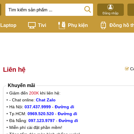
Đăng nhập
Laptop
Tivi
Phụ kiện
Đồng hồ t
Liên hệ
C
Khuyến mãi
Giảm đến
200K
khi liên hệ:
- Chat online:
Chat Zalo
Hà Nội:
037.437.9999
-
Đường đi
Tp.HCM:
0969.520.520
-
Đường đi
Đà Nẵng:
097.123.9797
-
Đường đi
Miễn phí cài đặt phần mềm!