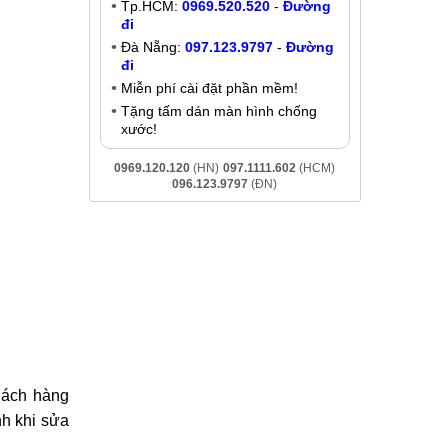
Thay, sửa wifi Meizu M3 Note
Liên hệ
Khuyến mãi
ôi đảm bảo
Giảm đến
200K
khi liên hệ:
- Chat online:
Chat Zalo
Hà Nội:
037.437.9999
-
Đường đi
Tp.HCM:
0969.520.520
-
Đường
đi
Đà Nẵng:
097.123.9797
-
Đường
đi
Miễn phí cài đặt phần mềm!
Tặng tấm dán màn hình chống
xước!
0969.120.120
(HN)
097.1111.602
(HCM)
096.123.9797
(ĐN)