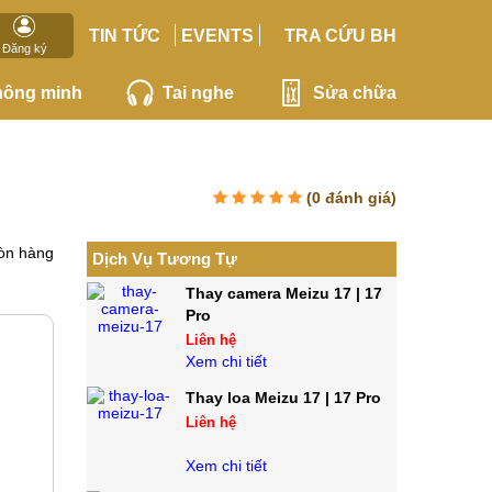
TIN TỨC
EVENTS
TRA CỨU BH
Đăng ký
hông minh
Tai nghe
Sửa chữa
(
0
đánh giá)
òn hàng
Dịch Vụ Tương Tự
Thay camera Meizu 17 | 17
Pro
Liên hệ
Xem chi tiết
Thay loa Meizu 17 | 17 Pro
Liên hệ
Xem chi tiết