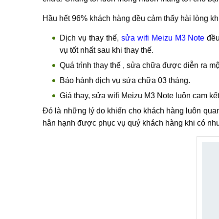
Hình ả
96% hài lòng khi sử dụng dịch vụ thay, sử
Một trong số những trung tâm lớn trên thị trườ
những dịch vụ tốt nhất. Đến với chúng tôi, bạn ho
chữa. Chúng tôi luôn mong muốn mang tới cho bạn
Hầu hết 96% khách hàng đều cảm thấy hài lòng khi 
Dịch vụ thay thế,
sửa wifi Meizu M3 Note
đều
vụ tốt nhất sau khi thay thế.
Quá trình thay thế , sửa chữa được diễn ra m
Bảo hành dịch vụ sửa chữa 03 tháng.
Giá thay, sửa wifi Meizu M3 Note luôn cam kết 
Đó là những lý do khiến cho khách hàng luôn quan
hân hạnh được phục vụ quý khách hàng khi có n