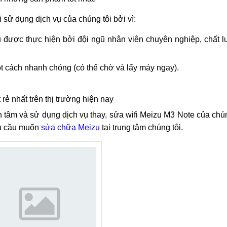
nh: Mezu M3 Note bị lỗi wifi
a wifi Meizu M3 Note của MobileCity
ng Hà Nội & HCM. MobileCity luôn mong muốn mang tới cho k
àn toàn có thể yên tâm về chất lượng dịch vụ cũng như giá thà
 những sản phẩm tốt nhất.
sử dụng dịch vụ của chúng tôi bởi vì:
 được thực hiện bởi đội ngũ nhân viên chuyên nghiệp, chất l
ột cách nhanh chóng (có thể chờ và lấy máy ngay).
rẻ nhất trên thị trường hiện nay
 tâm và sử dụng dịch vụ thay, sửa wifi Meizu M3 Note của chún
hu cầu muốn
sửa chữa Meizu
tại trung tâm chúng tôi.