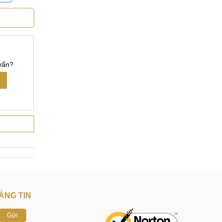
ng thì khả
mic Realme
 năng động
vấn?
bán hàng.