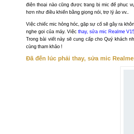
Thông tin chi tiết Thay, sửa mic Realme V15 5
Dịch vụ
thay, sửa mic Realme V15 5G, Realme V
100%. Bảo hành 6 tháng.
Để đảm bảo những chức năng cơ bản nhất của một c
điện thoại nào cũng được trang bị mic để phục 
hơn như điều khiển bằng giọng nói, trợ lý ảo vv..
Việc chiếc mic hỏng hóc, gặp sự cố sẽ gây ra không
nghe gọi của máy. Việc
thay, sửa mic Realme V1
Trong bài viết này sẽ cung cấp cho Quý khách n
cùng tham khảo !
Đã đến lúc phải thay, sửa mic Realm