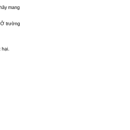
G, Realme
hảo để có
h hãy mang
 Ở trường
 hại.