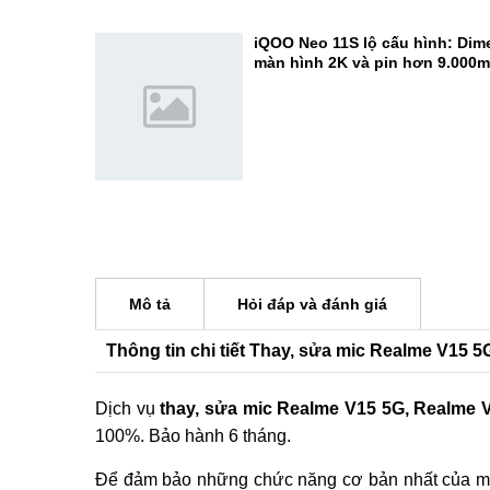
camera 200MP cực đỉnh
Đánh giá REDMI K100 Pro Max:
Elite Gen 5 - Đạt 3.722.803 điể
iQOO Neo 11S lộ cấu hình: Dime
màn hình 2K và pin hơn 9.000
Mô tả
Hỏi đáp và đánh giá