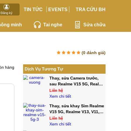
TIN TỨC
EVENTS
TRA CỨU BH
Đăng ký
hông minh
Tai nghe
Sửa chữa
(
0
đánh giá)
òn hàng
Dịch Vụ Tương Tự
Thay, sửa Camera trước,
sau Realme V15 5G, Realme
V13, V11, V11S
Liên hệ
Xem chi tiết
Thay, sửa khay Sim Realme
V15 5G, Realme V13, V11,
V11S
Liên hệ
Xem chi tiết