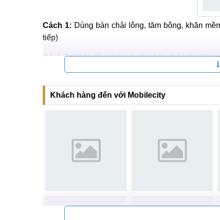
Cách 1:
Dùng bàn chải lông, tăm bông, khăn mềm 
tiếp)
Cách 2:
Khởi động lại máy là cách phổ biến khi má
năng bị ngắt khi máy hoạt động quá tải
Cách 3:
Xóa bớt những ứng dụng không dùng, upda
Khách hàng đến với Mobilecity
Cách 4:
Lưu những file quan trọng sang thiết bị 
nguyên bản như lúc mới mua.