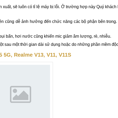
hiện tượng trên, đã đến lúc phải thay, sửa mic Realme V15 5
15 5G, Realme V13, V11, V11S
mic Realme V15 5G, Realme V13, V11, V11S. Quý khách tham k
n xuất, sẽ luôn có tỉ lệ máy bị lỗi. Ở trường hợp này Quý khác
yên cũng dễ ảnh hưởng đến chức năng các bộ phận bên trong.
bụi bẩn, hơi nước cũng khiến mic giảm âm lượng, rè, nhiễu.
đột sau một thời gian dài sử dụng hoặc do những phần mềm độc
5 5G, Realme V13, V11, V11S