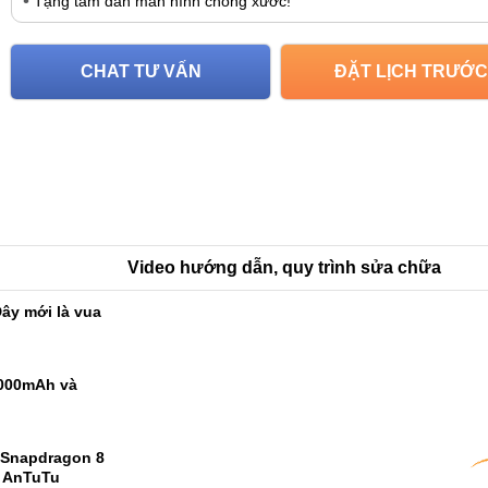
Tặng tấm dán màn hình chống xước!
CHAT TƯ VẤN
ĐẶT LỊCH TRƯỚC
Video hướng dẫn, quy trình sửa chữa
ây mới là vua
9000mAh và