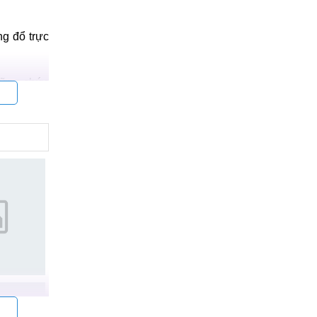
g đổ trực
những chức
trạng thái