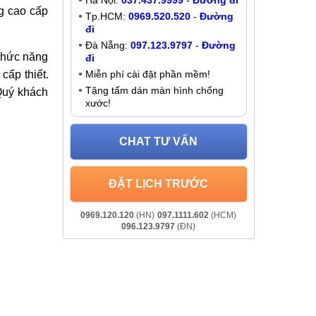
Thay, sửa mic Realme V15 5G,
Realme V13, V11, V11S
Liên hệ
h kiện zin
Khuyến mãi
Giảm đến
200K
khi liên hệ:
- Chat online:
Chat Zalo
t kì chiếc
Hà Nội:
037.437.9999
-
Đường đi
g cao cấp
Tp.HCM:
0969.520.520
-
Đường
đi
Đà Nẵng:
097.123.9797
-
Đường
 chức năng
đi
cấp thiết.
Miễn phí cài đặt phần mềm!
Tặng tấm dán màn hình chống
Quý khách
xước!
CHAT TƯ VẤN
ĐẶT LỊCH TRƯỚC