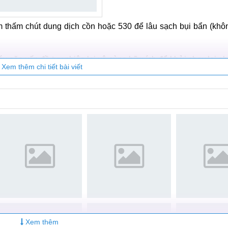
thấm chút dung dịch cồn hoặc 530 để lâu sạch bụi bẩn (khôn
y gặp vấn đề tuy nhiên lại vô cùng hữu ích để khởi chạy lại 
Xem thêm chi tiết bài viết
te hệ điều hành bản cập nhật mới nhất
khách để thực hiện bước "hard reset". Cách này sẽ đưa máy về 