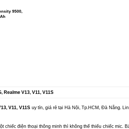
 Snapdragon 8
m AnTuTu
nsity 9500,
mAh
1