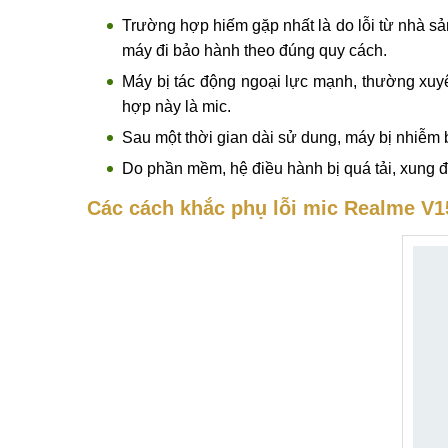
Nếu Real V Series của Quý khách gặp phải những 
V13, V11, V11S
Nguyên nhân dẫn đến hỏng mic Realme V
Dưới đây là những lý do phổ biến dẫn đến hỏng 
phương pháp bảo vệ máy tốt hơn nhé !
Trường hợp hiếm gặp nhất là do lỗi từ nhà sả
máy đi bảo hành theo đúng quy cách.
Máy bị tác động ngoại lực mạnh, thường xu
hợp này là mic.
Sau một thời gian dài sử dung, máy bị nhiễm 
Do phần mềm, hệ điều hành bị quá tải, xung 
Các cách khắc phụ lỗi mic Realme V1