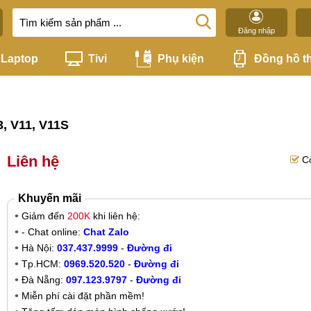
Đăng nhập
Laptop
Tivi
Phụ kiện
Đồng hồ t
, V11, V11S
Liên hệ
C
Khuyến mãi
Giảm đến
200K
khi liên hệ:
- Chat online:
Chat Zalo
Hà Nội:
037.437.9999
-
Đường đi
Tp.HCM:
0969.520.520
-
Đường đi
Đà Nẵng:
097.123.9797
-
Đường đi
Miễn phí cài đặt phần mềm!