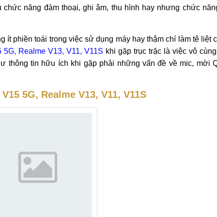
G, Realme V13, V11, V11S
13, V11, V11S
uy tín, giá rẻ tại Hà Nội, Tp.HCM, Đà Nẵng. Lin
hiếc điện thoại thông minh thì không thể thiếu chiếc mic. Bấ
vụ chức năng đàm thoại, ghi âm, thu hình hay nhưng chức năn
 ít phiền toái trong việc sử dụng máy hay thậm chí làm tê liệt
5 5G, Realme V13, V11, V11S
khi gặp trục trặc là việc vô cùng 
hư thông tin hữu ích khi gặp phải những vấn đề về mic, mời 
e V15 5G, Realme V13, V11, V11S