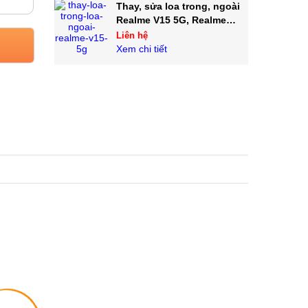
Thay, sửa loa trong, ngoài
Realme V15 5G, Realme
V13, V11, V11S
Liên hệ
Xem chi tiết