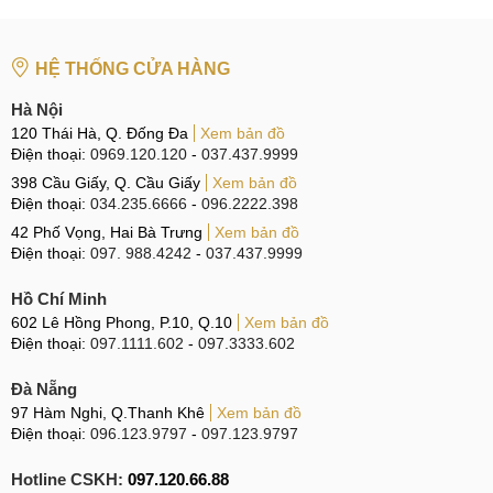
Tìm kiếm liên quan trên Google
HỆ THỐNG CỬA HÀNG
Thay loa Xiaomi 12 Pro uy tín
Sửa loa Xiaomi 12 giá rẻ
Hà Nội
120 Thái Hà, Q. Đống Đa
Xem bản đồ
Thay loa Xiaomi 12, 12 Pro giá bao nhiêu
Điện thoại:
0969.120.120
-
037.437.9999
Giá thay loa Xiaomi 12
398 Cầu Giấy, Q. Cầu Giấy
Xem bản đồ
Điện thoại:
034.235.6666
-
096.2222.398
42 Phố Vọng, Hai Bà Trưng
Xem bản đồ
Điện thoại:
097. 988.4242
-
037.437.9999
Hồ Chí Minh
602 Lê Hồng Phong, P.10, Q.10
Xem bản đồ
Điện thoại:
097.1111.602
-
097.3333.602
Đà Nẵng
97 Hàm Nghi, Q.Thanh Khê
Xem bản đồ
Điện thoại:
096.123.9797
-
097.123.9797
Hotline CSKH:
097.120.66.88