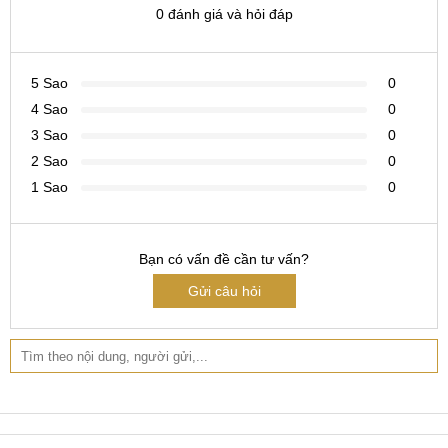
0 đánh giá và hỏi đáp
CN 2:
398 Cầu Giấy, Q. Cầu Giấy
Hotline:
096.2222.398
5 Sao
0
CN 3:
42 Phố Vọng, Hai Bà Trưng
4 Sao
0
3 Sao
0
Hotline:
0338.424242
2 Sao
0
Tại TP Hồ Chí Minh
1 Sao
0
CN 4:
123 Trần Quang Khải, Quận 1
Hotline:
0969.520.520
Bạn có vấn đề cần tư vấn?
CN 5:
602 Lê Hồng Phong, Quận 10
Gửi câu hỏi
Hotline:
097.3333.602
Tại Đà Nẵng
CN 6:
97 Hàm Nghi, Q.Thanh Khê
Hotline:
097.123.9797