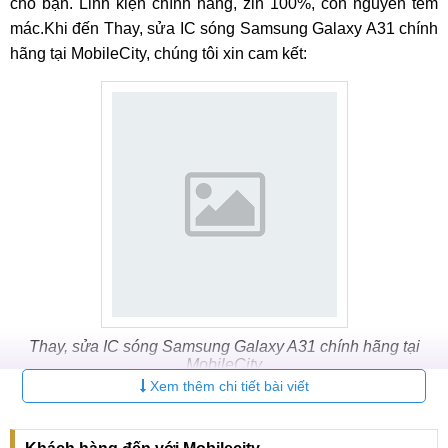
cho bạn. Linh kiện chính hãng, zin 100%, còn nguyên tem
mác.Khi đến Thay, sửa IC sóng Samsung Galaxy A31 chính
hãng tại MobileCity, chúng tôi xin cam kết:
Thay, sửa IC sóng Samsung Galaxy A31 chính hãng tại
MobileCity
Xem thêm chi tiết bài viết
Thời gian sửa chữa Samsung Galaxy A31 bị mất sóng,
không gọi được nhanh chóng. Quý khách hoàn toàn có
thể lấy ngay trong ngày.