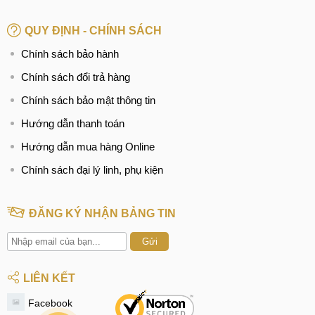
Thay mic Samsung Galaxy A31
QUY ĐỊNH - CHÍNH SÁCH
Thay, sửa IC sóng Samsung Galaxy A31
Chính sách bảo hành
Chính sách đổi trả hàng
Sửa, Thay ổ sim Samsung Galaxy A31
Chính sách bảo mật thông tin
Sửa, Thay IC nguồn Samsung Galaxy A31
Hướng dẫn thanh toán
Sửa, Thay Main Samsung Galaxy A31
Hướng dẫn mua hàng Online
Chính sách đại lý linh, phụ kiện
ĐĂNG KÝ NHẬN BẢNG TIN
Gửi
LIÊN KẾT
Facebook