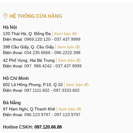
Tại Đà Nẵng
CN 6:
97 Hàm Nghi, Q.Thanh Khê
HỆ THỐNG CỬA HÀNG
Hotline:
097.123.9797
Hà Nội
120 Thái Hà, Q. Đống Đa
Xem bản đồ
BÀI VIẾT LIÊN QUAN:
Điện thoại:
0969.120.120
-
037.437.9999
Thay màn hình Samsung Galaxy A31
398 Cầu Giấy, Q. Cầu Giấy
Xem bản đồ
Điện thoại:
034.235.6666
-
096.2222.398
Ép, thay mặt kính Samsung Galaxy A31
42 Phố Vọng, Hai Bà Trưng
Xem bản đồ
Điện thoại:
097. 988.4242
-
037.437.9999
Thay pin Samsung Galaxy A31
Hồ Chí Minh
Thay camera Samsung Galaxy A31
602 Lê Hồng Phong, P.10, Q.10
Xem bản đồ
Điện thoại:
097.1111.602
-
097.3333.602
Thay vỏ Samsung Galaxy A31
Đà Nẵng
Thay chân sạc Samsung Galaxy A31
97 Hàm Nghi, Q.Thanh Khê
Xem bản đồ
Điện thoại:
096.123.9797
-
097.123.9797
Thay loa Samsung Galaxy A31
Hotline CSKH:
097.120.66.88
Thay, sửa wifi Samsung Galaxy A31