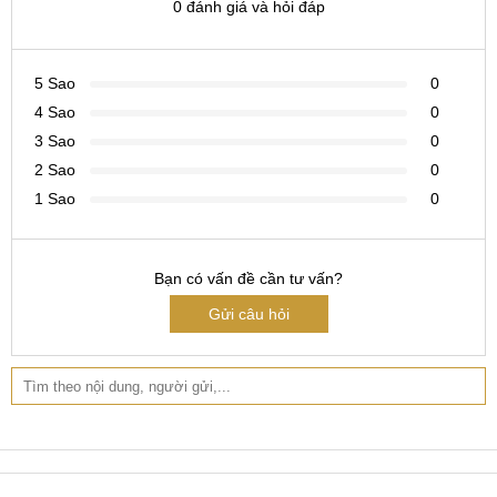
0 đánh giá và hỏi đáp
Tại Hà Nội
CN 1:
120 Thái Hà, Q. Đống Đa
5 Sao
0
Hotline:
037.437.9999
4 Sao
0
3 Sao
0
CN 2:
398 Cầu Giấy, Q. Cầu Giấy
2 Sao
0
Hotline:
096.2222.398
1 Sao
0
CN 3:
42 Phố Vọng, Hai Bà Trưng
Hotline:
0338.424242
Bạn có vấn đề cần tư vấn?
Tại TP Hồ Chí Minh
Gửi câu hỏi
CN 4:
123 Trần Quang Khải, Quận 1
Hotline:
0969.520.520
CN 5:
602 Lê Hồng Phong, Quận 10
Hotline:
097.3333.602