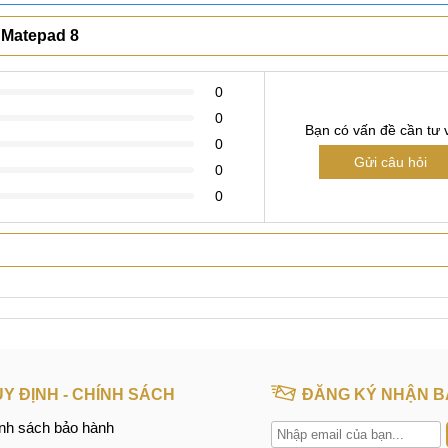
Xem thêm
 Matepad 8
0
0
Bạn có vấn đề cần tư 
0
Gửi câu hỏi
0
ãng
0
i
y tín