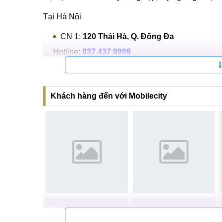
Độ bền sản phẩm sau khi sửa chữa tại Mobile
Ngoài ra, quý khách hàng khi thay, sửa IC sóng h
miễn phí. Bên cạnh đó là những ưu đãi hết sức hấ
cài đặt phần mềm theo yêu cầu của quý khách,...
Bạn có thể tham khảo thêm dịch vụ thay, sửa IC s
rẻ, thợ sửa chữa chuyên nghiệp, tay nghề giỏi tại:
Tại Hà Nội
CN 1:
120 Thái Hà, Q. Đống Đa
Hotline:
037.437.9999
CN 2:
398 Cầu Giấy, Q. Cầu Giấy
Hotline:
096.2222.398
Khách hàng đến với Mobilecity
CN 3:
42 Phố Vọng, Hai Bà Trưng
Hotline:
0338.424242