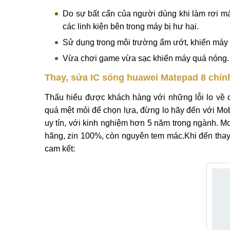
Dịch vụ thay, sử
Khi nào cần thay, sửa IC sóng Huawe
Một vài biểu hiện khi ic sóng huawei Matepad 8 
thay, sửa IC sóng huawei Matepad 8 khi tuổi thọ 
được sửa chữa nhanh chóng với mức giá rẻ nhất.
8:
Do sự bất cẩn của người dùng khi làm rơi má
các linh kiện bên trong máy bị hư hại.
Sử dụng trong môi trường ẩm ướt, khiến máy 
Vừa chơi game vừa sạc khiến máy quá nóng.
Thay, sửa IC sóng huawei Matepad 8 chính
Thấu hiểu được khách hàng với những lỗi lo về 
quá mệt mỏi để chọn lựa, đừng lo hãy đến với Mob
uy tín, với kinh nghiệm hơn 5 năm trong ngành. Mo
hãng, zin 100%, còn nguyên tem mác.Khi đến thay,