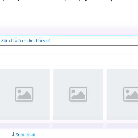
City cao
uawei Matepad 8 chính hãng tại MobileCity sẽ được kiểm tra, v
p dẫn như thẻ quà tặng trị giá 50.000đ, miếng dán chống xước
óng huawei Matepad 8 của chúng tôi với linh kiện chính hãng,
Hệ thống sửa chữa điện thoại di động
MobileCity Care
Xem thêm chi tiết bài viết