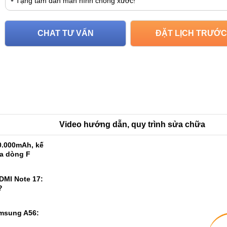
Tặng tấm dán màn hình chống xước!
CHAT TƯ VẤN
ĐẶT LỊCH TRƯỚC
Video hướng dẫn, quy trình sửa chữa
0.000mAh, kế
ủa dòng F
DMI Note 17: