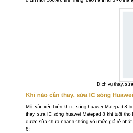
Thông tin chi tiết Thay, sửa IC sóng Huawei M
Bạn đang cần tìm dịch vụ
thay, sửa IC sóng hu
hỏng anten sóng, hư ic sóng trong mainboard của
sóng huawei Matepad 8 hãy đến MobileCity để gi
8 zin mới 100% chính hãng, bảo hành từ 3 - 6 tháng