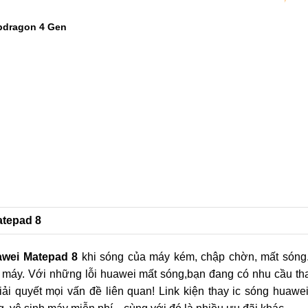
?
msung A56:
1
2
pdragon 4 Gen