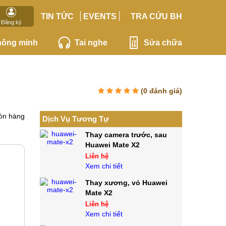
TIN TỨC
EVENTS
TRA CỨU BH
Đăng ký
hông minh
Tai nghe
Sửa chữa
(
0
đánh giá)
òn hàng
Dịch Vụ Tương Tự
Thay camera trước, sau
Huawei Mate X2
Liên hệ
Xem chi tiết
Thay xương, vỏ Huawei
Mate X2
Liên hệ
Xem chi tiết