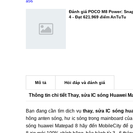
Đâu là lựa chọn đáng mua hơn
So sánh POCO M8 Power vs Sa
Đâu mới là vua tầm trung?
Đánh giá POCO M8 Power: Sna
4 - Đạt 621.969 điểm AnTuTu
Mô tả
Hỏi đáp và đánh giá