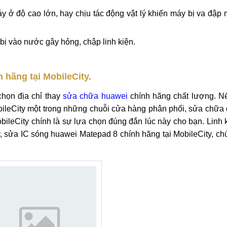
a IC sóng huawei Matepad 8 chính hãng
i Matepad 8 chính hãng
bị hỏng như không thể nghe gọi hay nhắn tin được. Bạn nên m
linh kiện đã hết. Hãy đến ngay trung tâm sửa chữa giá rẻ Mob
 - Một số nguyên nhân khiến bạn cần thay, sửa IC sóng huawe
y ở độ cao lớn, hay chịu tác động vật lý khiến máy bị va đập
bị vào nước gây hỏng, chập linh kiện.
 hãng tại MobileCity.
chọn địa chỉ thay
sửa chữa huawei
chính hãng chất lượng. N
ileCity một trong những chuỗi cửa hàng phân phối, sửa chữa 
bileCity chính là sự lựa chọn đúng đắn lúc này cho bạn. Linh 
 sửa IC sóng huawei Matepad 8 chính hãng tại MobileCity, chú