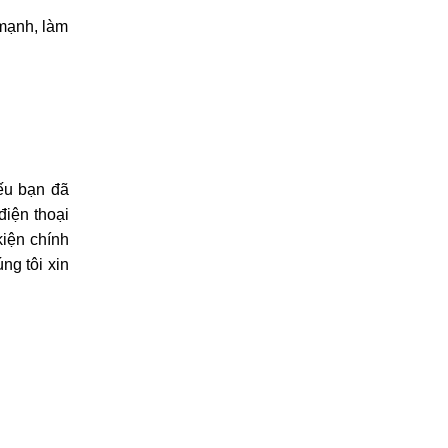
0969.120.120
(HN)
097.1111.602
(HCM)
096.123.9797
(ĐN)
ang máy đi
ilecity để
i Matepad
 mạnh, làm
ếu bạn đã
điện thoại
kiện chính
ng tôi xin