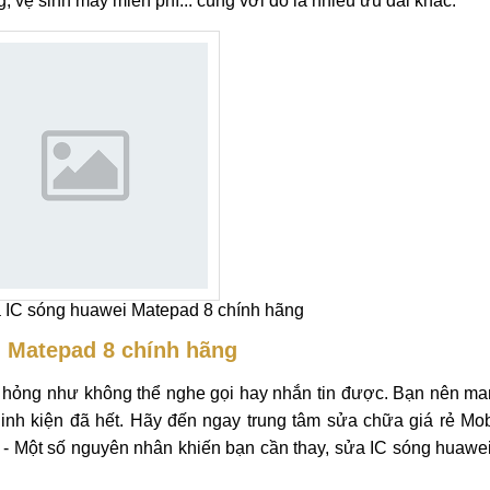
atepad 8
awei Matepad 8
khi sóng của máy kém, chập chờn, mất sóng..
 máy. Với những lỗi huawei mất sóng,bạn đang có nhu cầu tha
ải quyết mọi vấn đề liên quan! Link kiện thay ic sóng huawe
, vệ sinh máy miễn phí... cùng với đó là nhiều ưu đãi khác.