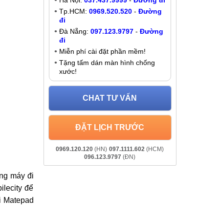
Thay, sửa IC sóng Huawei Matepad
8
Liên hệ
. hoặc bị
Khuyến mãi
y, sửa IC
Giảm đến
200K
khi liên hệ:
i Matepad
- Chat online:
Chat Zalo
Hà Nội:
037.437.9999
-
Đường đi
Tp.HCM:
0969.520.520
-
Đường
đi
Đà Nẵng:
097.123.9797
-
Đường
đi
Miễn phí cài đặt phần mềm!
Tặng tấm dán màn hình chống
xước!
CHAT TƯ VẤN
ĐẶT LỊCH TRƯỚC