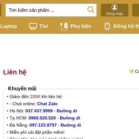
Đăng nhập
Laptop
Tivi
Phụ kiện
Đồng hồ t
Liên hệ
C
Khuyến mãi
Giảm đến
200K
khi liên hệ:
- Chat online:
Chat Zalo
Hà Nội:
037.437.9999
-
Đường đi
Tp.HCM:
0969.520.520
-
Đường đi
Đà Nẵng:
097.123.9797
-
Đường đi
Miễn phí cài đặt phần mềm!