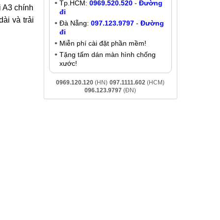
Thay pin Xiaomi Mi A3
Liên hệ
Khuyến mãi
eCity luôn
Giảm đến
200K
khi liên hệ:
ọn và gửi
- Chat online:
Chat Zalo
Hà Nội:
037.437.9999
-
Đường đi
Tp.HCM:
0969.520.520
-
Đường
i A3 chính
đi
ài và trải
Đà Nẵng:
097.123.9797
-
Đường
đi
Miễn phí cài đặt phần mềm!
Tặng tấm dán màn hình chống
xước!
0969.120.120
(HN)
097.1111.602
(HCM)
096.123.9797
(ĐN)