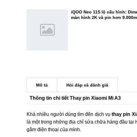
camera 200MP cực đỉnh
Đánh giá REDMI K100 Pro Max:
Elite Gen 5 - Đạt 3.722.803 điể
iQOO Neo 11S lộ cấu hình: Dime
màn hình 2K và pin hơn 9.000
Mô tả
Hỏi đáp và đánh giá