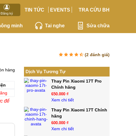
TIN TỨC
EVENTS
TRA CỨU BH
Đăng ký
hông minh
Tai nghe
Sửa chữa
(
2
đánh giá)
òn hàng
Dịch Vụ Tương Tự
Thay Pin Xiaomi 17T Pro
iện
Chính hãng
hãng
650.000 ₫
Xem chi tiết
ớc để
Thay Pin Xiaomi 17T Chính
hãng
600.000 ₫
Xem chi tiết