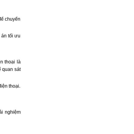
 để chuyển
 án tối ưu
n thoại là
ể quan sát