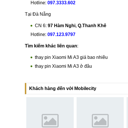
Tại TP Hồ Chí Minh
CN 4:
123 Trần Quang Khải, Quận 1
Hotline:
0969.520.520
CN 5:
602 Lê Hồng Phong, Quận 10
Hotline:
097.3333.602
Tại Đà Nẵng
CN 6:
97 Hàm Nghi, Q.Thanh Khê
Hotline:
097.123.9797
Tìm kiếm khác liên quan
:
thay pin Xiaomi Mi A3 giá bao nhiêu
thay pin Xiaomi Mi A3 ở đâu