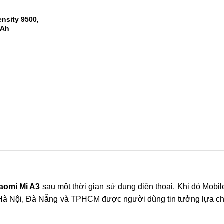
 Snapdragon 8
m AnTuTu
nsity 9500,
mAh
1