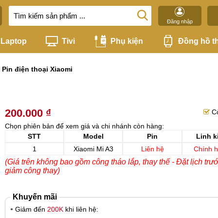
Đăng nhập
Laptop
Tivi
Phụ kiện
Đồng hồ t
 Pin điện thoại Xiaomi
200.000 ₫
C
Chọn phiên bản để xem giá và chi nhánh còn hàng:
STT
Model
Pin
Linh k
1
Xiaomi Mi A3
Liên hệ
Chính 
(Giá trên không bao gồm công tháo lắp, thay thế - Đặt lịch trư
giảm công thay)
Khuyến mãi
Giảm đến
200K
khi liên hệ: