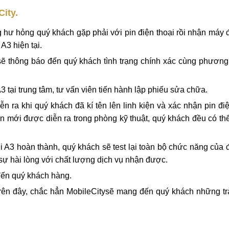
iện thoại Xiaomi Mi A3
chính hãng, giá rẻ, lấy ngay tại Hà Nội, Đà Nẵng, TPHCM.
City.
g hư hỏng quý khách gặp phải với pin điện thoại rồi nhận máy
 A3 hiện tại.
 sẽ thông báo đến quý khách tình trạng chính xác cùng phương
3 tại trung tâm, tư vấn viên tiến hành lập phiếu sửa chữa.
n ra khi quý khách đã kí tên lên linh kiện và xác nhận pin điệ
pin mới được diễn ra trong phòng kỹ thuật, quý khách đều có th