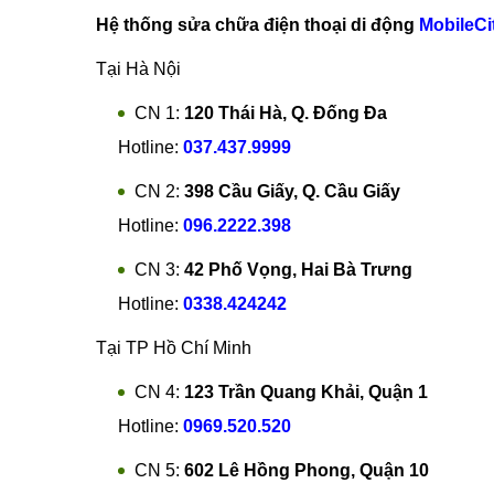
Sau khi quá trình thực hiện thay pin Xiaomi M
Khi đó dịch vụ sẽ kết thúc khi quý khách thực
Lập phiếu thanh toán và phiếu bảo hành gửi 
Với quy trình làm việc khoa học, minh bạch
thay pin Xiaomi Mi A3
hài lòng nhất.
Hân hạnh đón tiếp quý khách!
Hệ thống sửa chữa điện thoại di động
MobileCi
Tại Hà Nội
CN 1:
120 Thái Hà, Q. Đống Đa
Hotline:
037.437.9999
CN 2:
398 Cầu Giấy, Q. Cầu Giấy
Hotline:
096.2222.398
CN 3:
42 Phố Vọng, Hai Bà Trưng
Hotline:
0338.424242