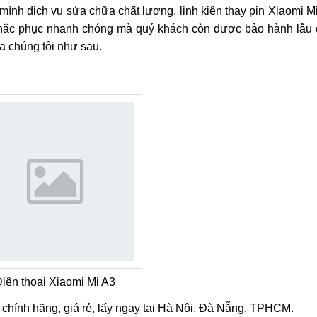
iaomi Mi A3
sau một thời gian sử dụng điện thoại. Khi đó Mobil
i Hà Nội, Đà Nẵng và TPHCM được người dùng tin tưởng lựa ch
nh dịch vụ sửa chữa chất lượng, linh kiện thay pin Xiaomi M
 khắc phục nhanh chóng mà quý khách còn được bảo hành lâu d
a chúng tôi như sau.