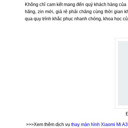
Thông tin chi tiết Thay pin Xiaomi Mi A3
Khá nhiều người dùng tìm đến dịch vụ
thay pin X
là một trong những địa chỉ sửa chữa hàng đầu tạ
gắm điện thoại của mình.
Không chỉ cam kết mang đến quý khách hàng của mì
hãng, zin mới, giá rẻ phải chăng cùng thời gian
qua quy trình khắc phục nhanh chóng, khoa học củ