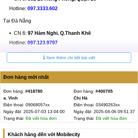
Hotline:
097.3333.602
Tại Đà Nẵng
CN 6:
97 Hàm Nghi, Q.Thanh Khê
Hotline:
097.123.9797
Tìm kiếm liên quan:
Xem thêm chi tiết bài viết
Giá pin Vsmart Star 4
Thay pin Vsmart Star 4 chính hãng
Đơn hàng mới nhất
BÀI VIẾT LIÊN QUAN:
705
Đơn hàng:
#396585
Đơn hàng:
#38
Thay màn hình Vsmart Star 4
Bạn Uyên
Anh Tú
0263xx
Điện thoại: 03968135xx
Điện thoại: 037
Ép, thay mặt kính Vsmart Star 4
4-06 09:51:37
Ngày đặt: 2025-03-15 16:44:00
Ngày đặt: 2025
ết hóa đơn
Trạng thái:
Đã viết hóa đơn
Trạng thái:
Đã v
Thay camera Vsmart Star 4
Thay vỏ Vsmart Star 4
Khách hàng đến với Mobilecity