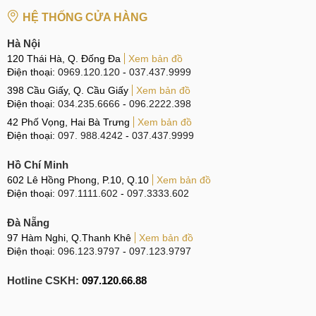
HỆ THỐNG CỬA HÀNG
Hà Nội
120 Thái Hà, Q. Đống Đa
Xem bản đồ
Điện thoại:
0969.120.120
-
037.437.9999
398 Cầu Giấy, Q. Cầu Giấy
Xem bản đồ
Điện thoại:
034.235.6666
-
096.2222.398
42 Phố Vọng, Hai Bà Trưng
Xem bản đồ
Điện thoại:
097. 988.4242
-
037.437.9999
Hồ Chí Minh
602 Lê Hồng Phong, P.10, Q.10
Xem bản đồ
Điện thoại:
097.1111.602
-
097.3333.602
Đà Nẵng
97 Hàm Nghi, Q.Thanh Khê
Xem bản đồ
Điện thoại:
096.123.9797
-
097.123.9797
Hotline CSKH:
097.120.66.88