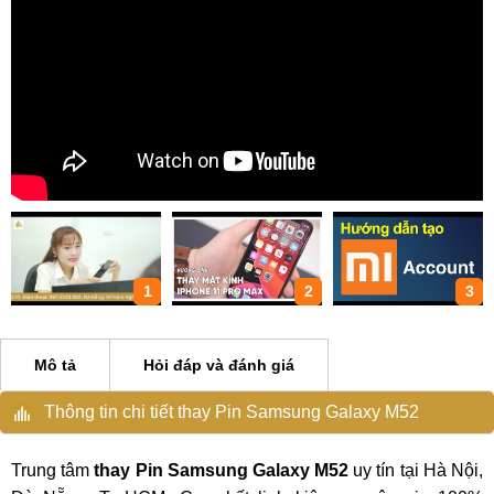
1
2
3
Mô tả
Hỏi đáp và đánh giá
Thông tin chi tiết thay Pin Samsung Galaxy M52
Trung tâm
thay Pin Samsung Galaxy M52
uy tín tại Hà Nội,