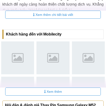
khách để ngày càng hoàn thiện chất lượng dịch vụ. Khẳng
định khẩu hiệu "KHÁCH HÀNG LÀ SỐ 1".
Xem thêm chi tiết bài viết
Khách hàng đến với Mobilecity
MobileCity Care
Với quy trình khoa học, chuyên nghiệp, Quý khách chắc
Xem thêm
chắn sẽ nhận được dịch vụ thay Pin Samsung Galaxy
M52 tại MobileCity ưng ý, chất lượng với mức giá rẻ nhất,
Hỏi đáp & đánh giá Thay Pin Samsung Galaxy M52