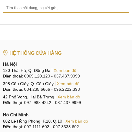
Tại TP Hồ Chí Minh
CN 4:
123 Trần Quang Khải, Quận 1
Hotline:
0969.520.520
CN 5:
602 Lê Hồng Phong, Quận 10
Hotline:
097.3333.602
HỆ THỐNG CỬA HÀNG
Tại Đà Nẵng
Hà Nội
CN 6:
97 Hàm Nghi, Q.Thanh Khê
120 Thái Hà, Q. Đống Đa
Xem bản đồ
Hotline:
097.123.9797
Điện thoại:
0969.120.120
-
037.437.9999
398 Cầu Giấy, Q. Cầu Giấy
Xem bản đồ
Tìm kiếm liên quan:
Điện thoại:
034.235.6666
-
096.2222.398
42 Phố Vọng, Hai Bà Trưng
Xem bản đồ
Thay Pin Samsung Galaxy M52 giá rẻ
Điện thoại:
097. 988.4242
-
037.437.9999
Thay pin Galaxy M52 ở đâu
Hồ Chí Minh
Giá thay Pin Samsung Galaxy M52
602 Lê Hồng Phong, P.10, Q.10
Xem bản đồ
thay Pin Galaxy M52 chính hãng
Điện thoại:
097.1111.602
-
097.3333.602