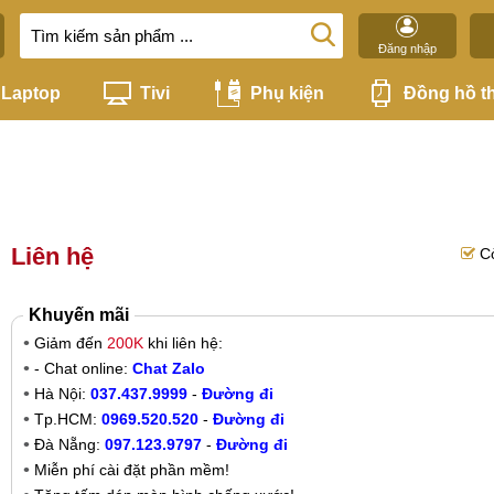
Đăng nhập
Laptop
Tivi
Phụ kiện
Đồng hồ t
Liên hệ
C
Khuyến mãi
Giảm đến
200K
khi liên hệ:
- Chat online:
Chat Zalo
Hà Nội:
037.437.9999
-
Đường đi
Tp.HCM:
0969.520.520
-
Đường đi
Đà Nẵng:
097.123.9797
-
Đường đi
Miễn phí cài đặt phần mềm!