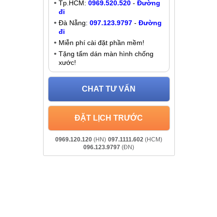
Thay pin Realme V5
Liên hệ
Khuyến mãi
TPHCM, Đà
Giảm đến
200K
khi liên hệ:
.. Cam kết
- Chat online:
Chat Zalo
Hà Nội:
037.437.9999
-
Đường đi
Tp.HCM:
0969.520.520
-
Đường
đi
Đà Nẵng:
097.123.9797
-
Đường
đi
Miễn phí cài đặt phần mềm!
Tặng tấm dán màn hình chống
xước!
CHAT TƯ VẤN
ĐẶT LỊCH TRƯỚC