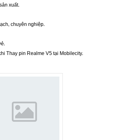
tại trung tâm sửa chữa điện thoại
Mobilecity
địa chỉ Hà Nội, 
thoại không vào pin, điện thoại nhanh hết pin, máy báo pin ảo.
sản xuất.
bạch, chuyên nghiệp.
vẻ.
hi Thay pin Realme V5 tại Mobilecity.