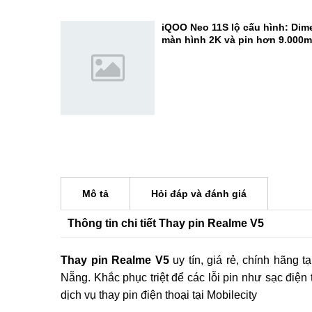
camera 200MP cực đỉnh
Đánh giá REDMI K100 Pro Max:
Elite Gen 5 - Đạt 3.722.803 điể
iQOO Neo 11S lộ cấu hình: Dime
màn hình 2K và pin hơn 9.000
Mô tả
Hỏi đáp và đánh giá