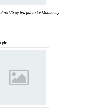
lme V5 uy tín, giá rẻ tại Mobilecity
 pin.