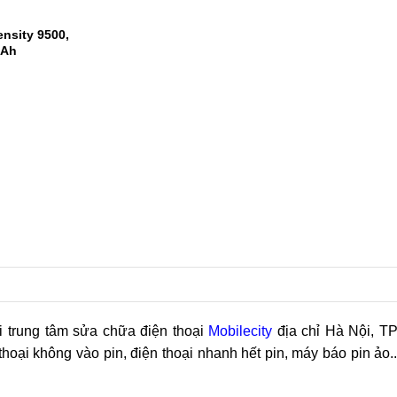
 Snapdragon 8
m AnTuTu
1
2
nsity 9500,
mAh