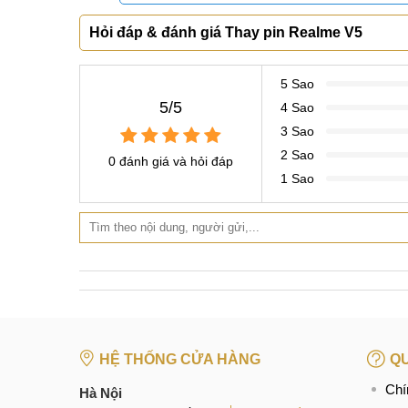
Thay pin Realme V5 chính hãng
BÀI VIẾT LIÊN QUAN:
Thay màn hình Realme V5
Ép, thay mặt kính Realme V5
Thay pin Realme V5
Hỏi đáp & đánh giá Thay pin Realme V5
Thay camera Realme V5
Thay vỏ Realme V5
5 Sao
5/5
4 Sao
Thay chân sạc Realme V5
3 Sao
2 Sao
Thay loa Realme V5
0 đánh giá và hỏi đáp
1 Sao
Thay, sửa wifi Realme V5
Thay mic Realme V5