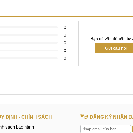
Xem thêm
0
0
Bạn có vấn đề cần tư 
0
Gửi câu hỏi
0
0