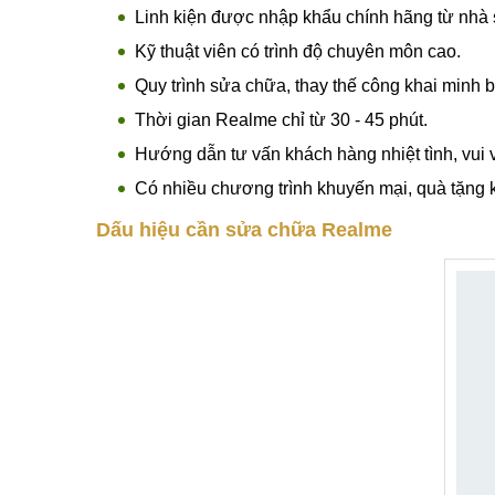
Thông tin chi tiết Thay pin Realme V5
Thay pin Realme V5
uy tín, giá rẻ, chính hãng 
Nẵng. Khắc phục triệt để các lỗi pin như sạc điện 
dịch vụ thay pin điện thoại tại Mobilecity
Linh kiện được nhập khẩu chính hãng từ nhà 
Kỹ thuật viên có trình độ chuyên môn cao.
Quy trình sửa chữa, thay thế công khai minh 
Thời gian Realme chỉ từ 30 - 45 phút.
Hướng dẫn tư vấn khách hàng nhiệt tình, vui 
Có nhiều chương trình khuyến mại, quà tặng k
Dấu hiệu cần sửa chữa Realme