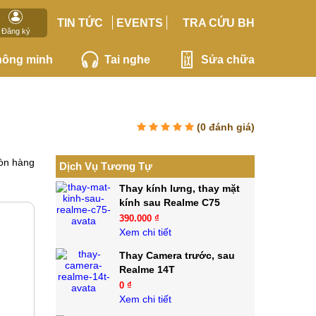
TIN TỨC
EVENTS
TRA CỨU BH
Đăng ký
hông minh
Tai nghe
Sửa chữa
(
0
đánh giá)
òn hàng
Dịch Vụ Tương Tự
Thay kính lưng, thay mặt
kính sau Realme C75
390.000 ₫
Xem chi tiết
Thay Camera trước, sau
Realme 14T
0 ₫
Xem chi tiết