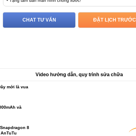
Tặng tấm dán màn hình chống xước!
CHAT TƯ VẤN
ĐẶT LỊCH TRƯỚC
Video hướng dẫn, quy trình sửa chữa
ây mới là vua
9000mAh và