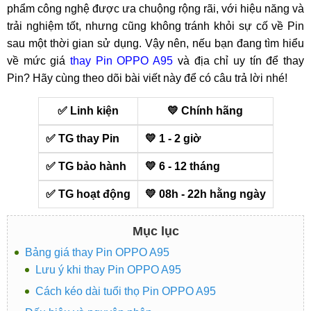
phẩm công nghệ được ưa chuộng rộng rãi, với hiệu năng và
trải nghiệm tốt, nhưng cũng không tránh khỏi sự cố về Pin
sau một thời gian sử dụng. Vậy nên, nếu bạn đang tìm hiểu
về mức giá
thay Pin OPPO A95
và địa chỉ uy tín để thay
Pin? Hãy cùng theo dõi bài viết này để có câu trả lời nhé!
✅ Linh kiện
💛 Chính hãng
✅ TG thay Pin
💛 1 - 2 giờ
✅ TG bảo hành
💛 6 - 12 tháng
✅ TG hoạt động
💛 08h - 22h hằng ngày
Mục lục
Bảng giá thay Pin OPPO A95
Lưu ý khi thay Pin OPPO A95
Cách kéo dài tuổi thọ Pin OPPO A95