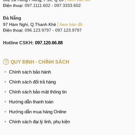
đảm bảo an toàn của Pin.
Điện thoại:
097.1111.602
-
097.3333.602
Hạn chế sử dụng điện thoại với tần suất quá cao hoặc
Đà Nẵng
liên tục trong thời gian dài mà không cho điện
97 Hàm Nghi, Q.Thanh Khê
Xem bản đồ
thoại OPPO A95 thời gian nghỉ.
Điện thoại:
096.123.9797
-
097.123.9797
Hotline CSKH:
097.120.66.88
Cách kéo dài tuổi thọ Pin OPPO A95
Dấu hiệu và nguyên nhân
QUY ĐỊNH - CHÍNH SÁCH
Hãy cùng MobileCity tìm hiểu những dấu hiệu và nguyên
Chính sách bảo hành
nhân dẫn tới tình trạng lỗi, hỏng Pin của OPPO A95 ngay
Chính sách đổi trả hàng
sau đây.
Chính sách bảo mật thông tin
Dấu hiệu cần thay Pin OPPO A95
Hướng dẫn thanh toán
Người dùng cần lưu ý những dấu hiệu sau đây, có thể là
Hướng dẫn mua hàng Online
dấu hiệu cho thấy bạn cần thay Pin cho OPPO A95:
Chính sách đại lý linh, phụ kiện
Phần trăm mức Pin hiển thị không chính xác, Pin hiện