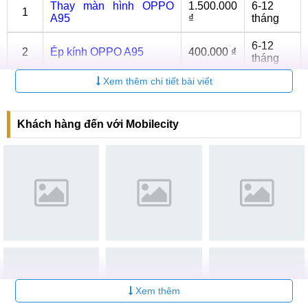
Thay màn hình OPPO
1.500.000
6-12
1
A95
₫
tháng
6-12
2
Ép kính OPPO A95
400.000 ₫
tháng
Xem thêm chi tiết bài viết
6-12
3
Thay Pin OPPO A95
Liên hệ
tháng
Khách hàng đến với Mobilecity
Thay mặt kính sau OPPO
6-12
4
Liên hệ
A95
tháng
6-12
5
Sửa nguồn OPPO A95
Liên hệ
tháng
6-12
6
Thay Camera OPPO A95
Liên hệ
tháng
Lưu ý khi thay Pin OPPO A95
Việc thay Pin cho OPPO A95 được đánh giá là một dịch vụ
Xem thêm
khá khó, đòi hỏi nhân viên kỹ thuật viên có kinh nghiệm và