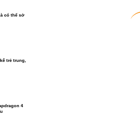
à có thể sở
ế trẻ trung,
apdragon 4
Tu