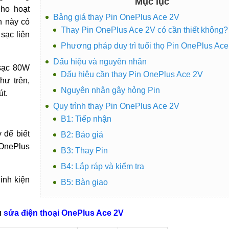
Mục lục
ho hoạt
Bảng giá thay Pin OnePlus Ace 2V
n này có
Thay Pin OnePlus Ace 2V có cần thiết không?
sạc liên
Phương pháp duy trì tuổi thọ Pin OnePlus Ac
Dấu hiệu và nguyên nhân
 sạc 80W
Dấu hiệu cần thay Pin OnePlus Ace 2V
hư trên,
Nguyên nhân gây hỏng Pin
út.
Quy trình thay Pin OnePlus Ace 2V
B1: Tiếp nhận
 để biết
B2: Báo giá
 OnePlus
B3: Thay Pin
B4: Lắp ráp và kiểm tra
inh kiện
B5: Bàn giao
ụ
sửa điện thoại OnePlus Ace 2V