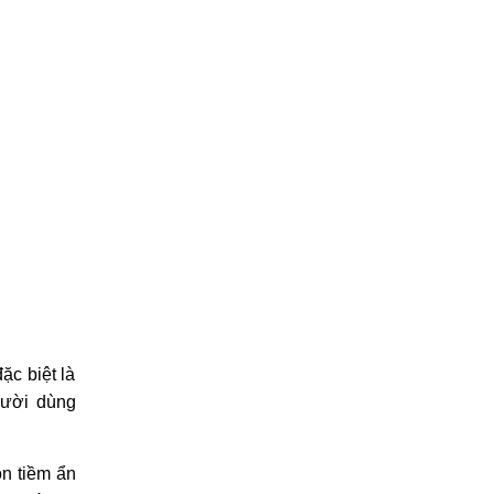
ặc biệt là
gười dùng
òn tiềm ẩn