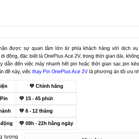
nhận được sự quan tâm lớn từ phía khách hàng với dịch v
 di động, đặc biệt là OnePlus Ace 2V, trong thời gian dài, không
này dẫn đến việc máy nhanh hết pin hoặc thời gian sạc pin kéo
n đề này, việc
thay Pin OnePlus Ace 2V
là phương án tối ưu nh
kiện
💛 Chính hãng
 Pin
💛 15 - 45 phút
hành
💛 6 - 12 tháng
 động
💛 08h - 22h hằng ngày
ng lượng