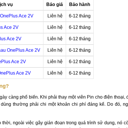
ịch vụ
Báo giá
Bảo hành
 OnePlus Ace 2V
Liên hệ
6-12 tháng
us Ace 2V
Liên hệ
6-12 tháng
lus Ace 2V
Liên hệ
6-12 tháng
 sau OnePlus Ace 2V
Liên hệ
6-12 tháng
Plus Ace 2V
Liên hệ
6-12 tháng
nePlus Ace 2V
Liên hệ
6-12 tháng
ông?
gày càng phổ biến. Khi phải thay một viên Pin cho điện thoại, đ
 dùng thường phải chi một khoản chi phí đáng kể. Do đó, n
 thời, ngoài việc gây gián đoạn trong quá trình sử dụng, nó c