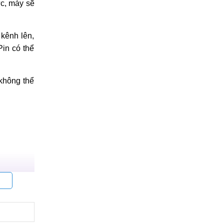
ức, máy sẽ
kênh lên,
Pin có thể
 không thể