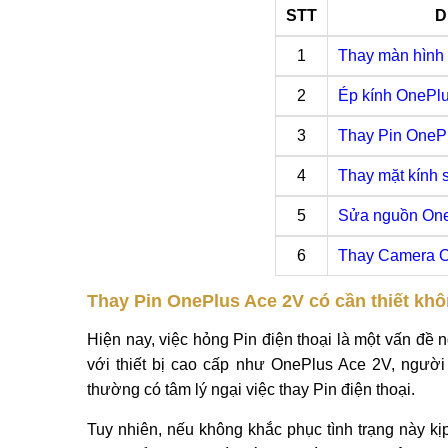
STT
D
1
Thay màn hình
2
Ép kính OnePl
3
Thay Pin OneP
4
Thay mặt kính
5
Sửa nguồn One
6
Thay Camera O
Thay Pin OnePlus Ace 2V có cần thiết kh
Hiện nay, việc hỏng Pin điện thoại là một vấn đề n
với thiết bị cao cấp như OnePlus Ace 2V, người
thường có tâm lý ngại việc thay Pin điện thoại.
Tuy nhiên, nếu không khắc phục tình trạng này kịp