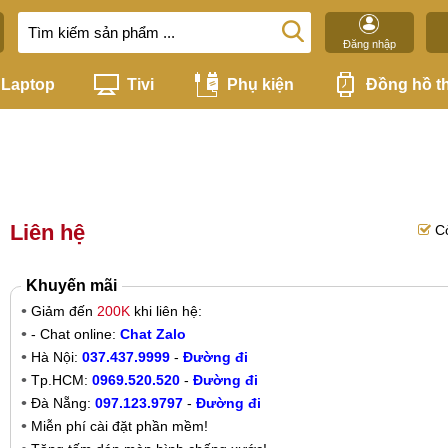
Đăng nhập
Laptop
Tivi
Phụ kiện
Đồng hồ t
Liên hệ
C
Khuyến mãi
Giảm đến
200K
khi liên hệ:
- Chat online:
Chat Zalo
Hà Nội:
037.437.9999
-
Đường đi
Tp.HCM:
0969.520.520
-
Đường đi
Đà Nẵng:
097.123.9797
-
Đường đi
Miễn phí cài đặt phần mềm!