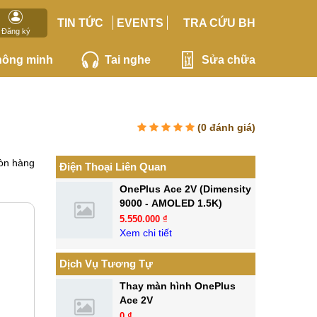
TIN TỨC
EVENTS
TRA CỨU BH
Đăng ký
hông minh
Tai nghe
Sửa chữa
(
0
đánh giá)
òn hàng
Điện Thoại Liên Quan
OnePlus Ace 2V (Dimensity
9000 - AMOLED 1.5K)
5.550.000 ₫
Xem chi tiết
Dịch Vụ Tương Tự
Thay màn hình OnePlus
Ace 2V
0 ₫