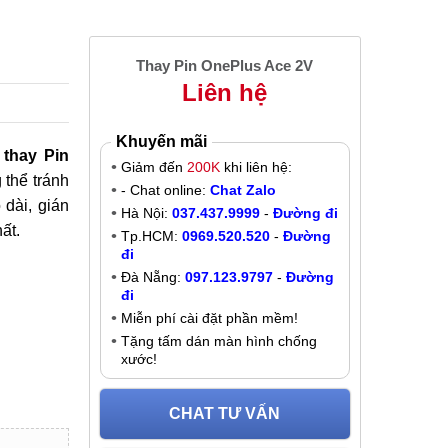
Thay Pin OnePlus Ace 2V
Liên hệ
Khuyến mãi
ụ
thay Pin
Giảm đến
200K
khi liên hệ:
 thể tránh
- Chat online:
Chat Zalo
 dài, gián
Hà Nội:
037.437.9999
-
Đường đi
ất.
Tp.HCM:
0969.520.520
-
Đường
đi
Đà Nẵng:
097.123.9797
-
Đường
đi
Miễn phí cài đặt phần mềm!
Tặng tấm dán màn hình chống
xước!
CHAT TƯ VẤN