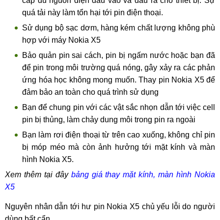
cấp đủ nguồn điện đầu vào và đầu ra cho thiết bị. Sự
quá tải này làm tổn hại tới pin điện thoại.
Sử dụng bộ sạc dơm, hàng kém chất lượng không phù
hợp với máy Nokia X5
Bảo quản pin sai cách, pin bị ngấm nước hoặc bạn đã
để pin trong môi trường quá nóng, gây xảy ra các phản
ứng hóa học không mong muốn. Thay pin Nokia X5 để
đảm bảo an toàn cho quá trình sử dụng
Bạn để chung pin với các vật sắc nhọn dẫn tới việc cell
pin bị thủng, làm chảy dung môi trong pin ra ngoài
Bạn làm rơi điện thoại từ trên cao xuống, không chỉ pin
bị móp méo mà còn ảnh hưởng tới mặt kính và màn
hình Nokia X5.
Xem thêm tại đây
bảng giá thay mặt kính, màn hình Nokia
X5
Nguyên nhân dẫn tới hư pin Nokia X5 chủ yếu lỗi do người
dùng bất cẩn.