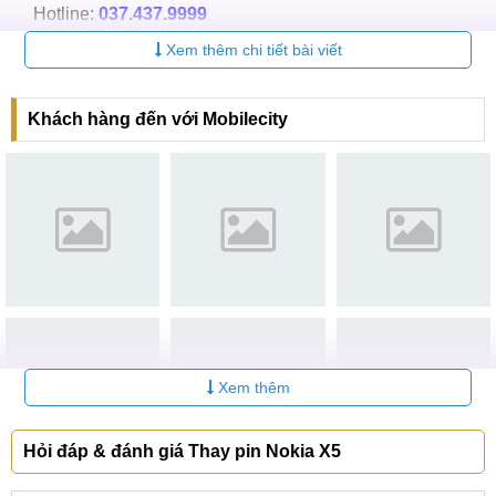
Hotline:
037.437.9999
Xem thêm chi tiết bài viết
CN 2:
398 Cầu Giấy, Q. Cầu Giấy
Hotline:
096.2222.398
Khách hàng đến với Mobilecity
CN 3:
42 Phố Vọng, Hai Bà Trưng
Hotline:
0338.424242
Tại TP Hồ Chí Minh
CN 4:
123 Trần Quang Khải, Quận 1
Hotline:
0969.520.520
CN 5:
602 Lê Hồng Phong, Quận 10
Hotline:
097.3333.602
Xem thêm
Tại Đà Nẵng
Hỏi đáp & đánh giá Thay pin Nokia X5
CN 6:
97 Hàm Nghi, Q.Thanh Khê
Hotline:
097.123.9797