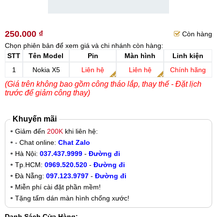
250.000 ₫
Còn hàng
Chọn phiên bản để xem giá và chi nhánh còn hàng:
STT
Tên Model
Pin
Màn hình
Linh kiện
1
Nokia X5
Liên hệ
Liên hệ
Chính hãng
(Giá trên không bao gồm công tháo lắp, thay thế - Đặt lịch
trước để giảm công thay)
Khuyến mãi
Giảm đến
200K
khi liên hệ:
- Chat online:
Chat Zalo
Hà Nội:
037.437.9999
-
Đường đi
Tp.HCM:
0969.520.520
-
Đường đi
Đà Nẵng:
097.123.9797
-
Đường đi
Miễn phí cài đặt phần mềm!
Tặng tấm dán màn hình chống xước!
Danh Sách Cửa Hàng: