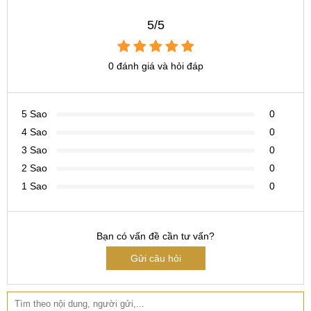
5/5
Tìm kiếm liên quan trên Google
thay pin nokia x5 ở đâu
0 đánh giá và hỏi đáp
giá thay pin nokia x5 bao nhiêu tiền
thay pin điện thoại nokia x5 lấy ngay
5 Sao
0
4 Sao
0
3 Sao
0
2 Sao
0
1 Sao
0
Bạn có vấn đề cần tư vấn?
Gửi câu hỏi