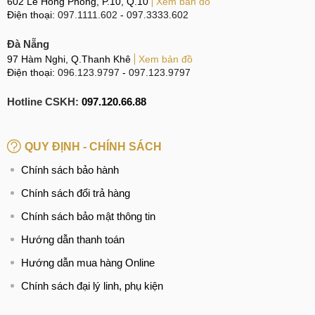
602 Lê Hồng Phong, P.10, Q.10
Xem bản đồ
Hotline:
037.437.9999
Điện thoại:
097.1111.602
-
097.3333.602
CN 2:
398 Cầu Giấy, Q. Cầu Giấy
Đà Nẵng
Hotline:
096.2222.398
97 Hàm Nghi, Q.Thanh Khê
Xem bản đồ
Điện thoại:
096.123.9797
-
097.123.9797
CN 3:
42 Phố Vọng, Hai Bà Trưng
Hotline CSKH:
097.120.66.88
Hotline:
0338.424242
Tại TP Hồ Chí Minh
QUY ĐỊNH - CHÍNH SÁCH
CN 4:
123 Trần Quang Khải, Quận 1
Chính sách bảo hành
Hotline:
0969.520.520
Chính sách đổi trả hàng
CN 5:
602 Lê Hồng Phong, Quận 10
Chính sách bảo mật thông tin
Hotline:
097.3333.602
Hướng dẫn thanh toán
Tại Đà Nẵng
Hướng dẫn mua hàng Online
Chính sách đại lý linh, phụ kiện
CN 6:
97 Hàm Nghi, Q.Thanh Khê
Hotline:
097.123.9797