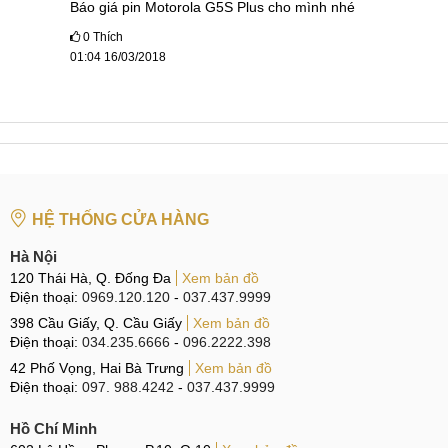
Báo giá pin Motorola G5S Plus cho mình nhé
Ngoài ra MobileCity còn định kỳ tổ chức các chương trình
0
Thích
khuyến mại nhằm tri ân khách hàng như: tặng GiftCard giảm
01:04 16/03/2018
giá lên tới 100K, tặng miếng dán màn hình siêu cao cấp,
miễn phí kiểm tra và vệ sinh máy,...
Trung tâm sửa chữa MobileCity
HỆ THỐNG CỬA HÀNG
Nếu viên pin của dế yêu đang bị hư hại, bạn đừng ngần
ngại liên hệ với MobileCity để được tư vấn và báo giá thay
Hà Nội
120 Thái Hà, Q. Đống Đa
Xem bản đồ
pin Motorola Moto G5, G5 Plus & G5S, G5S Plus kịp thời và
Điện thoại:
0969.120.120
-
037.437.9999
chính xác nhất!
398 Cầu Giấy, Q. Cầu Giấy
Xem bản đồ
Điện thoại:
034.235.6666
-
096.2222.398
Hệ thống sửa chữa điện thoại di động
MobileCity Care
42 Phố Vọng, Hai Bà Trưng
Xem bản đồ
Tại Hà Nội
Điện thoại:
097. 988.4242
-
037.437.9999
CN 1:
120 Thái Hà, Q. Đống Đa
Hồ Chí Minh