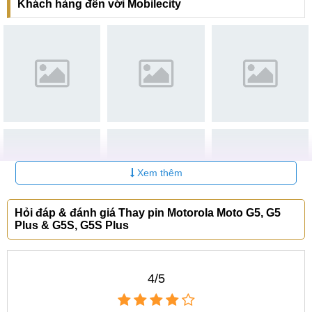
Khách hàng đến với Mobilecity
Địa chỉ thay pin Motorola Moto G5, G5 Plus &
G5S, G5S Plus uy tín không thể bỏ qua
Thay pin điện thoại là một công việc không đòi hỏi quá
nhiều yếu tố kỹ thuật. Tuy nhiên để giúp viên pin sau khi
thay hoạt động tốt và có tuổi thọ cao bạn cần tham khảo kỹ
các thông tin, lựa chọn những trung tâm sửa chữa lớn,
được nhiều người tin tưởng.
MobileCity là một trong những thương hiệu như vậy. Với bề
Xem thêm
dày hoạt động hơn 15 năm cùng phương châm phục vụ vì
chữ "tín" MobileCity là địa chỉ hoàn hảo để bạn thay pin
Hỏi đáp & đánh giá Thay pin Motorola Moto G5, G5
Motorola Moto G5.
Plus & G5S, G5S Plus
Bạn sẽ cảm thấy hài lòng khi sử dụng dịch vụ của trung tâm
bởi:
4/5
Nhân viên phục vụ rất lịch sự, nhiệt tình và chu đáo.