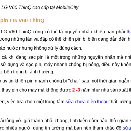
n LG V60 ThinQ cao cấp tại MobileCity
 pin LG V60 ThinQ
i LG V60 ThinQ cũng có thể là nguyên nhân khiến bạn phải
t
i trong những lần va đập có thể khiến pin bị biến dạng dẫn đến 
 vào nước nhưng không xử lý đúng cách.
 cả khi đang sạc pin là một trong những nguyên nhân mà nh
i sử dụng và sạc pin, máy nhanh chóng bị nóng, điều này khô
ác bên trong bị ảnh hưởng.
uy tín khiến pin nhanh chóng bị "chai" sau một thời gian ngắn
ần thay pin cho máy mà không được
2 -3
năm như nhà sản xuất t
ền, việc lựa chọn một trung tâm
sửa chữa điện thoại
chất lượng
i lòng với giá thành phải chăng, linh kiện đảm bảo, thời gian
được nhiều người dùng tin tưởng mà bạn nên tham khảo để
sửa