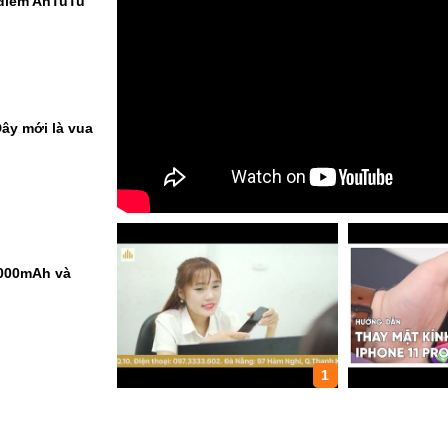
 điểm AnTuTu
ây mới là vua
9000mAh và
1