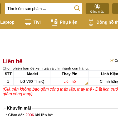
Đăng nhập
Laptop
Tivi
Phụ kiện
Đồng hồ t
Liên hệ
C
Chọn phiên bản để xem giá và chi nhánh còn hàng:
STT
Model
Thay Pin
Linh Kiệ
1
LG V60 ThinQ
Liên hệ
Chính hãn
(Giá trên không bao gồm công tháo lắp, thay thế - Đặt lịch trư
giảm công thay)
Khuyến mãi
Giảm đến
200K
khi liên hệ: