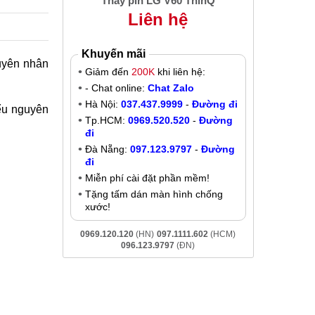
Thay pin LG V60 ThinQ
Liên hệ
Khuyến mãi
guyên nhân
Giảm đến
200K
khi liên hệ:
- Chat online:
Chat Zalo
Hà Nội:
037.437.9999
-
Đường đi
iểu nguyên
Tp.HCM:
0969.520.520
-
Đường
đi
Đà Nẵng:
097.123.9797
-
Đường
đi
Miễn phí cài đặt phần mềm!
Tặng tấm dán màn hình chống
xước!
0969.120.120
(HN)
097.1111.602
(HCM)
096.123.9797
(ĐN)