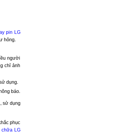
hay pin LG
hư hỏng.
iều người
ng chỉ ảnh
 sử dụng.
hông báo.
, sử dụng
 khắc phục
 chữa LG