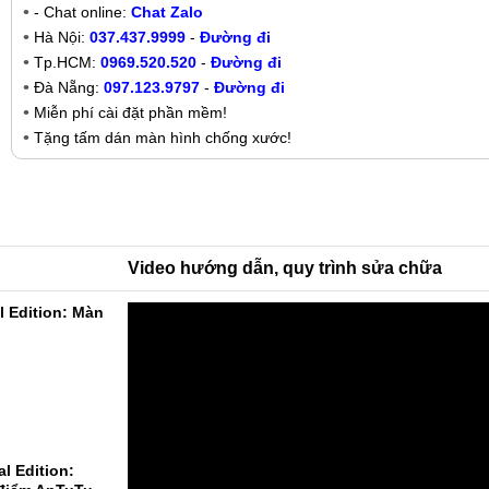
- Chat online:
Chat Zalo
Hà Nội:
037.437.9999
-
Đường đi
Tp.HCM:
0969.520.520
-
Đường đi
Đà Nẵng:
097.123.9797
-
Đường đi
Miễn phí cài đặt phần mềm!
Tặng tấm dán màn hình chống xước!
Video hướng dẫn, quy trình sửa chữa
l Edition: Màn
l Edition: