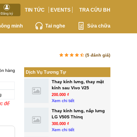
TIN TỨC
EVENTS
TRA CỨU BH
Đăng ký
hông minh
Tai nghe
Sửa chữa
(
5
đánh giá)
òn hàng
Dịch Vụ Tương Tự
Thay kính lưng, thay mặt
n
kính sau Vivo V25
g
200.000 ₫
Xem chi tiết
ớc để
Thay kính lưng, nắp lưng
LG V50S Thinq
300.000 ₫
Xem chi tiết