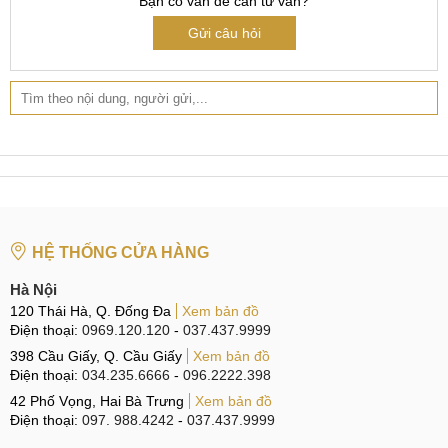
Bạn có vấn đề cần tư vấn?
tách khỏi thân máy. Tình trạng này có thể khiến cho người
Gửi câu hỏi
dùng bị điện giật khi sạc Pin điện thoại. Quan trọng hơn, khi
Pin của điện thoại bị phồng sẽ sản sinh ra hỗn hợp khí điện
phân có thể gây cháy nổ vô cùng nguy hiểm.
Cách hạn chế thay Pin Google Pixel 7
Pin của điện thoại sau một thời gian sử dụng sẽ bị hư hao,
đây là điều không thể tránh khỏi. Tuy nhiên, nếu chúng ta
biết cách bảo vệ thì tuổi thọ của viên Pin sẽ có thể kéo dài
thêm và việc phải thay Pin sẽ được hạn chế. Dưới đây là
HỆ THỐNG CỬA HÀNG
một số biện pháp để kéo dài tuổi thọ cho Pin của Google
Hà Nội
Pixel 7 nói riêng và Pin của thiết bị di động nói chung:
120 Thái Hà, Q. Đống Đa
Xem bản đồ
Điện thoại:
0969.120.120
-
037.437.9999
Luôn sử dụng cáp sạc chính hãng để sạc Pin cho điện
398 Cầu Giấy, Q. Cầu Giấy
Xem bản đồ
thoại. Chớ ham rẻ mà mua và sử dụng cáp sạc trôi nổi
Điện thoại:
034.235.6666
-
096.2222.398
không đảm bảo chất lượng.
42 Phố Vọng, Hai Bà Trưng
Xem bản đồ
Tránh để thiết bị hết cạn Pin mới đem đi sạc, đồng thời
Điện thoại:
097. 988.4242
-
037.437.9999
hãy rút sạc khi thiết bị đã đạt 100% Pin.