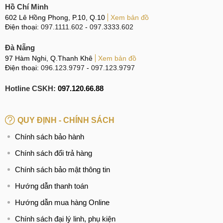
Hồ Chí Minh
Không nên vừa sử dụng vừa sạc Pin, việc này không
602 Lê Hồng Phong, P.10, Q.10
Xem bản đồ
những gây ảnh hưởng đến tuổi thọ Pin mà còn gây nguy
Điện thoại:
097.1111.602
-
097.3333.602
hiểm cho người sử dụng.
Đà Nẵng
Tắt các tính năng không sử dụng đến để tiết kiệm năng
97 Hàm Nghi, Q.Thanh Khê
Xem bản đồ
lượng từ đó giảm tần suất sạc Pin xuống cũng góp phần
Điện thoại:
096.123.9797
-
097.123.9797
kéo dài tuổi thọ cho Pin điện thoại.
Hotline CSKH:
097.120.66.88
Cách duy trì tuổi thọ cho Pin điện thoại
QUY ĐỊNH - CHÍNH SÁCH
Địa chỉ thay Pin Google Pixel 7 uy tín
Chính sách bảo hành
Trung tâm sửa chữa MCCare là một trong những địa chỉ uy
Chính sách đổi trả hàng
tín trong lĩnh vực sửa chữa điện thoại, xứng đáng để cho
Chính sách bảo mật thông tin
khách hàng yên tâm gửi gắm. Tại MCCare chúng tôi luôn
Hướng dẫn thanh toán
hoạt động với phương châm KHÁCH HÀNG LÀ SỐ 1 và
phục vụ khách hàng bằng thái độ chuyên nghiệp nhất, từ đó
Hướng dẫn mua hàng Online
cho khách hàng những trải nghiệm tốt nhất khi sử dụng bất
Chính sách đại lý linh, phụ kiện