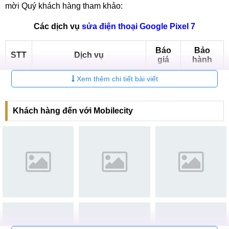
mời Quý khách hàng tham khảo:
Các dịch vụ
sửa điện thoại Google Pixel 7
Báo
Bảo
STT
Dịch vụ
giá
hành
Xem thêm chi tiết bài viết
Thay màn hình Google Pixel
Liên
6-12
1
7
hệ
tháng
Liên
6-12
Khách hàng đến với Mobilecity
2
Ép kính Google Pixel 7
hệ
tháng
Liên
6-12
3
Thay Pin Google Pixel 7
hệ
tháng
Thay mặt kính sau Google
Liên
6-12
4
Pixel 7
hệ
tháng
Liên
6-12
5
Sửa nguồn Google Pixel 7
hệ
tháng
Thay Camera Google Pixel
Liên
6-12