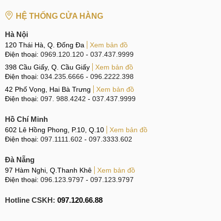
Tiêu
chí so
Pin Deji
Pin Apple
HỆ THỐNG CỬA HÀNG
sánh
Hà Nội
Cả hai đều sử dụng công nghệ Lithium-ion
120 Thái Hà, Q. Đống Đa
Xem bản đồ
hiện đại, đảm bảo chất lượng cao và hiệu suất
Điện thoại:
0969.120.120
-
037.437.9999
ổn định cho iPhone XS.
Điểm
Cả hai đều được trải qua quá trình kiểm tra
398 Cầu Giấy, Q. Cầu Giấy
Xem bản đồ
tương
chất lượng nghiêm ngặt, đảm bảo an toàn cho
Điện thoại:
034.235.6666
-
096.2222.398
đồng
thiết bị và người sử dụng.
42 Phố Vọng, Hai Bà Trưng
Xem bản đồ
Cả hai đều cung cấp nguồn năng lượng cho
Điện thoại:
097. 988.4242
-
037.437.9999
iPhone hoạt động mượt mà.
Hồ Chí Minh
Là Pin linh kiện được sản
Là Pin Chính
602 Lê Hồng Phong, P.10, Q.10
Xem bản đồ
Nguồn
xuất bởi bên thứ ba và
hãng do Apple
Điện thoại:
097.1111.602
-
097.3333.602
gốc
không phải hàng Chính
sản xuất.
hãng.
Đà Nẵng
Giá cao và
97 Hàm Nghi, Q.Thanh Khê
Xem bản đồ
khan hiếm trên
Điện thoại:
096.123.9797
-
097.123.9797
Giá
Giá rẻ và phổ biến hơn Pin
thị trường hơn
thành
Zin Apple.
so với Pin
Hotline CSKH:
097.120.66.88
Deji.