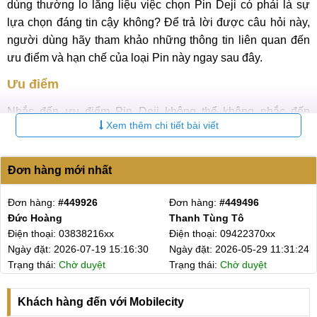
dùng thường lo lắng liệu việc chọn Pin Deji có phải là sự
lựa chọn đáng tin cậy không? Để trả lời được câu hỏi này,
người dùng hãy tham khảo những thông tin liên quan đến
ưu điểm và hạn chế của loại Pin này ngay sau đây.
Ưu điểm
Nhắc đến ưu điểm Pin Deji không thể không nhắc đến
Xem thêm chi tiết bài viết
những ưu điểm nổi trội như dưới đây:
So với Pin Chính hãng, Pin Deji thường có giá thành
Đơn hàng mới nhất
thấp hơn, giúp người dùng tiết kiệm chi phí mà vẫn đảm
bảo chất lượng.
49496
Đơn hàng:
#449489
Đơn hàng:
#
Pin Deji thường có dung lượng tương đương Pin gốc
Tô
Thanh Tùng Tô
A Tuấn
Apple. Bản dung lượng cao thường có mức dung lượng
9422370xx
Điện thoại: 09422370xx
Điện thoại: 
6-05-29 11:31:24
Ngày đặt: 2026-05-29 01:42:22
Ngày đặt: 20
lớn hơn so với Pin gốc, giúp kéo dài thời gian sử dụng
ờ duyệt
Trạng thái:
Chờ LT lên phiếu
Trạng thái:
Đ
của thiết bị.
Pin Deji được sản xuất với tiêu chuẩn nghiêm ngặt,
Khách hàng đến với Mobilecity
đảm bảo chất lượng và độ bền cao..