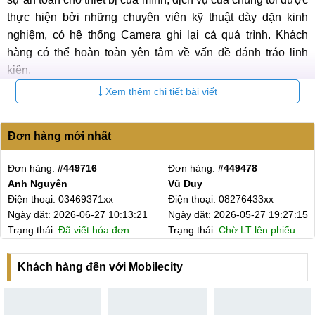
thực hiện bởi những chuyên viên kỹ thuật dày dặn kinh
nghiệm, có hệ thống Camera ghi lại cả quá trình. Khách
hàng có thể hoàn toàn yên tâm về vấn đề đánh tráo linh
kiện.
Xem thêm chi tiết bài viết
Hệ thống MobileCity toàn quốc
Đơn hàng mới nhất
Với tất cả những ưu thế đó và sự uy tín nhiều năm trong
nghề của mình, MobileCity Care tự tin mang đến cho khách
Đơn hàng:
#449455
Đơn hàng:
#449452
hàng dịch vụ hàng đầu với trải nghiệm dịch vụ tốt nhất.
A Sơn
A Sơn
Điện thoại: 08767700xx
Điện thoại: 08767700xx
Hệ thống sửa chữa điện thoại
MobileCity Care
7:15
Ngày đặt: 2026-05-24 17:28:06
Ngày đặt: 2026-05-24 12:
u
Trạng thái:
Chờ LT lên phiếu
Trạng thái:
Chờ LT lên ph
Tại Hà Nội
CN 1:
120 Thái Hà, Q. Đống Đa
Khách hàng đến với Mobilecity
Hotline:
037.437.9999
- Đường đi:
Xem bản đồ
CN 2:
398 Cầu Giấy, Q. Cầu Giấy