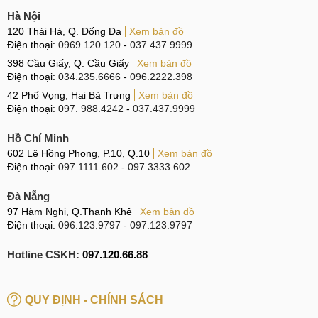
Linh kiện Chính hãng, Chất lượng cao
: MobileCity
Hà Nội
Care chỉ sử dụng linh kiện Chất lượng cao cho chất
120 Thái Hà, Q. Đống Đa
Xem bản đồ
lượng tốt nhất và tuổi thọ lâu dài.
Điện thoại:
0969.120.120
-
037.437.9999
398 Cầu Giấy, Q. Cầu Giấy
Nguồn gốc rõ ràng
Xem bản đồ
: Tất cả linh kiện tại MobileCity
Điện thoại:
034.235.6666
-
096.2222.398
Care đều có nguồn gốc minh bạch, đầy đủ giấy tờ xác
42 Phố Vọng, Hai Bà Trưng
Xem bản đồ
minh nguồn gốc.
Điện thoại:
097. 988.4242
-
037.437.9999
Nói không với hàng kém chất lượng
: MobileCity
Hồ Chí Minh
Care không chấp nhận bất kỳ linh kiện kém chất lượng
602 Lê Hồng Phong, P.10, Q.10
Xem bản đồ
nào gây ảnh hưởng đến thiết bị của khách hàng.
Điện thoại:
097.1111.602
-
097.3333.602
Giá rẻ nhất thị trường
: MobileCity Care cam kết cung
Đà Nẵng
cấp linh kiện chất lượng cao với giá cả cạnh tranh nhất
97 Hàm Nghi, Q.Thanh Khê
Xem bản đồ
trên thị trường.
Điện thoại:
096.123.9797
-
097.123.9797
Giá rẻ cạnh tranh nhất thị trường
Hotline CSKH:
097.120.66.88
Giá rẻ nhất thị trường
QUY ĐỊNH - CHÍNH SÁCH
Luôn cố gắng tối ưu chi phí, MobileCity Care cam kết cung