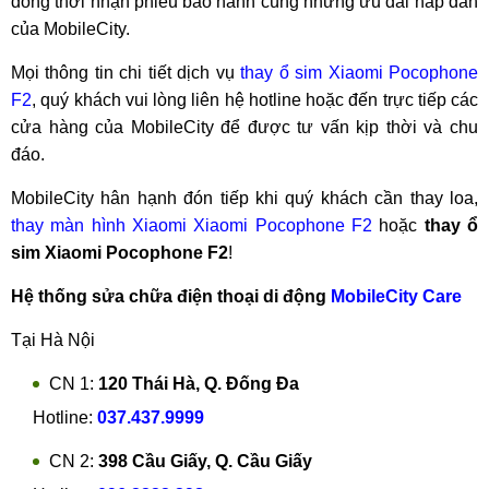
đồng thời nhận phiếu bảo hành cùng những ưu đãi hấp dẫn
của MobileCity.
Mọi thông tin chi tiết dịch vụ
thay ổ sim Xiaomi Pocophone
F2
, quý khách vui lòng liên hệ hotline hoặc đến trực tiếp các
cửa hàng của MobileCity để được tư vấn kịp thời và chu
đáo.
MobileCity hân hạnh đón tiếp khi quý khách cần thay loa,
thay màn hình Xiaomi Xiaomi Pocophone F2
hoặc
thay ổ
sim Xiaomi Pocophone F2
!
Hệ thống sửa chữa điện thoại di động
MobileCity Care
Tại Hà Nội
CN 1:
120 Thái Hà, Q. Đống Đa
Hotline:
037.437.9999
CN 2:
398 Cầu Giấy, Q. Cầu Giấy