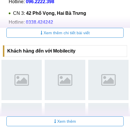
Hotline:
096.2222.398
CN 3:
42 Phố Vọng, Hai Bà Trưng
Hotline:
0338.424242
Xem thêm chi tiết bài viết
Tại TP Hồ Chí Minh
CN 4:
123 Trần Quang Khải, Quận 1
Khách hàng đến với Mobilecity
Hotline:
0969.520.520
CN 5:
602 Lê Hồng Phong, Quận 10
Hotline:
097.3333.602
Tại Đà Nẵng
CN 6:
97 Hàm Nghi, Q.Thanh Khê
Hotline:
097.123.9797
Xem thêm