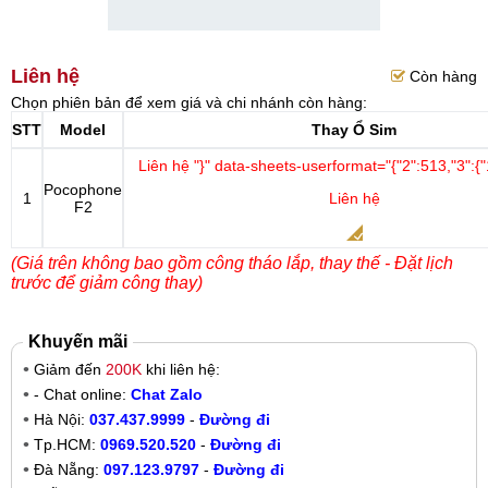
Liên hệ
Còn hàng
Chọn phiên bản để xem giá và chi nhánh còn hàng:
STT
Model
Thay Ổ Sim
Liên hệ
"}" data-sheets-userformat="{"2":513,"3":{"
Pocophone
1
Liên hệ
F2
(Giá trên không bao gồm công tháo lắp, thay thế - Đặt lịch
trước để giảm công thay)
Khuyến mãi
Giảm đến
200K
khi liên hệ:
- Chat online:
Chat Zalo
Hà Nội:
037.437.9999
-
Đường đi
Tp.HCM:
0969.520.520
-
Đường đi
Đà Nẵng:
097.123.9797
-
Đường đi