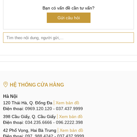
Trải qua thời gian dài sử dụng nên kính lưng của điện
Bạn có vấn đề cần tư vấn?
thoại Xiaomi POCO F6 đã quá cũ, độ bền giảm đi nên
Gửi câu hỏi
cần phải thay mới.
Dấu hiệu cần thay mặt kinh sau điện thoại
Nguyên nhân phải thay mặt kính sau Xiaomi
POCO F6?
Trong suốt quá trình sử dụng, có rất nhiều nguyên nhân
khiến cho điện thoại Xiaomi POCO F6 bị hỏng kính lưng,
HỆ THỐNG CỬA HÀNG
mặt kính sau mà người dùng không chú ý tới. Những
nguyên nhân chủ yếu mà người dùng thường hay mắc phải
Hà Nội
nhất, theo các chuyên viên kỹ thuật lại MobileCity Care chia
120 Thái Hà, Q. Đống Đa
Xem bản đồ
sẻ đó là:
Điện thoại:
0969.120.120
-
037.437.9999
398 Cầu Giấy, Q. Cầu Giấy
Xem bản đồ
Điện thoại Xiaomi POCO F6 bị rơi vỡ, xảy ra va đập
Điện thoại:
034.235.6666
-
096.2222.398
mạnh làm nắp lưng bị nứt, vỡ.
42 Phố Vọng, Hai Bà Trưng
Xem bản đồ
Điện thoại:
097. 988.4242
-
037.437.9999