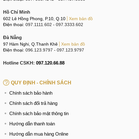
Người dùng để chung điện thoại Xiaomi POCO F6
trong balo, túi xách, cốp xe với nhiều những đồ vật sắc
Hồ Chí Minh
nhọn. Khi di chuyển có nhiều ma sát với nhau tạo nên
602 Lê Hồng Phong, P.10, Q.10
Xem bản đồ
những vết nứt vỡ hay trầy xước nghiêm trọng cho kính
Điện thoại:
097.1111.602
-
097.3333.602
lưng.
Đà Nẵng
Thường xuyên vệ sinh điện thoại Xiaomi POCO F6
97 Hàm Nghi, Q.Thanh Khê
Xem bản đồ
bằng các chất tẩy rửa mạnh khiến cho kính lưng dần bị
Điện thoại:
096.123.9797
-
097.123.9797
bạc màu và nhanh trông cũ kỹ hơn.
Hotline CSKH:
097.120.66.88
Không sử dụng ốp lưng để bảo vệ cho điện thoại
Xiaomi POCO F6 nên khi xảy ra va chạm điện thoại
không được bảo vệ tối đa.
QUY ĐỊNH - CHÍNH SÁCH
Chính sách bảo hành
Nguyên nhân khiến điện thoại bị hỏng mặt kính sau
Chính sách đổi trả hàng
Chính sách bảo mật thông tin
Quy trình thay mặt kính sau Xiaomi POCO
F6
Hướng dẫn thanh toán
Hướng dẫn mua hàng Online
Tại trung tâm sửa chữa MobileCity Care, dịch vụ thay mặt