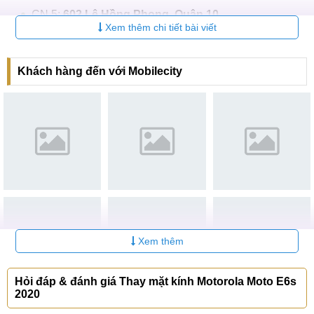
CN 5:
602 Lê Hồng Phong, Quận 10
Xem thêm chi tiết bài viết
Hotline:
097.3333.602
Tại Đà Nẵng
Khách hàng đến với Mobilecity
CN 6:
97 Hàm Nghi, Q.Thanh Khê
Hotline:
097.123.9797
Tìm kiếm liên quan:
ép kính cảm ứng Motorola Moto E6s 2020
ép kính Motorola Moto E6s giá rẻ
thay mặt kính Motorola Moto E6s chính hãng
Xem thêm
Hỏi đáp & đánh giá Thay mặt kính Motorola Moto E6s
2020