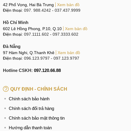
42 Phố Vọng, Hai Bà Trưng
Xem bản đồ
Điện thoại:
097. 988.4242
-
037.437.9999
Nguyên nhân làm hỏng mặt kính điện thoại
Hồ Chí Minh
602 Lê Hồng Phong, P.10, Q.10
Xem bản đồ
Quy trình thay ép kính điện thoại OPPO
Điện thoại:
097.1111.602
-
097.3333.602
A53s
Đà Nẵng
Để thực hiện việc thay mặt kính hoặc ép kính cho điện thoại,
97 Hàm Nghi, Q.Thanh Khê
Xem bản đồ
đặc biệt là OPPO A53s ngoài việc người thực hiện cần phải
Điện thoại:
096.123.9797
-
097.123.9797
có kiến thức chuyên môn, kinh nghiệm thì cũng rất cần đến
Hotline CSKH:
097.120.66.88
sự trợ giúp của các thiết bị chuyên dụng. Đây là một công
việc phức tạp, vì vậy, khi gặp các vấn đề liên quan đến bộ
nguồn của điện thoại, người dùng nên tìm đến các cửa
QUY ĐỊNH - CHÍNH SÁCH
hàng sửa điện thoại đáng tin cậy.
Chính sách bảo hành
Dưới đây là Quy trình 5 bước cơ bản của dịch vụ thay mặt
Chính sách đổi trả hàng
kính, ép kính cho OPPO A53s tại trung tâm sửa chữa
Chính sách bảo mật thông tin
MCCare, kính mời Quý khách hàng tham khảo:
Hướng dẫn thanh toán