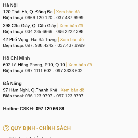
Trả lời: Cách phân biệt dễ nhất, bạn xem biểu hiện trên điện
Hà Nội
thoại. Nếu màn hình Huawei nứt vỡ nhưng chất lượng hình
120 Thái Hà, Q. Đống Đa
Xem bản đồ
ảnh vẫn không bị ảnh hưởng, không bị sọc hay loang màu
Điện thoại:
0969.120.120
-
037.437.9999
thì khi đó bạn chỉ cần thay mặt kính là có thể khắc phục,
398 Cầu Giấy, Q. Cầu Giấy
Xem bản đồ
ngược lại tình trạng nặng hơn bạn phải thay màn hình Y7
Điện thoại:
034.235.6666
-
096.2222.398
Pro 2018.
42 Phố Vọng, Hai Bà Trưng
Xem bản đồ
Điện thoại:
097. 988.4242
-
037.437.9999
MobileCity luôn tư vấn và giải đáp mọi thắc mắc của khách
Hồ Chí Minh
hàng về dịch vụ thay mặt kính Huawei Y7 Pro 2019!
602 Lê Hồng Phong, P.10, Q.10
Xem bản đồ
Điện thoại:
097.1111.602
-
097.3333.602
Chỉ cần mang máy đến MobileCity, mọi việc còn lại đã có
nhân viên của chúng tôi lo. Hãy yên tâm khi sử dụng dịch vụ
Đà Nẵng
tại MobileCity!
97 Hàm Nghi, Q.Thanh Khê
Xem bản đồ
Điện thoại:
096.123.9797
-
097.123.9797
Hệ thống sửa chữa điện thoại di động
MobileCity Care
Hotline CSKH:
097.120.66.88
Tại Hà Nội
CN 1:
120 Thái Hà, Q. Đống Đa
QUY ĐỊNH - CHÍNH SÁCH
Hotline:
037.437.9999