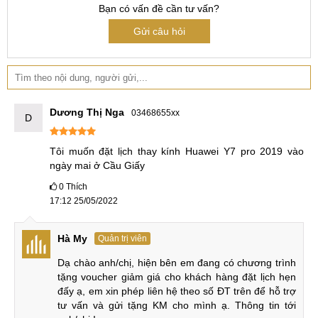
Bạn có vấn đề cần tư vấn?
thay màn hình Huawei Y7
của MobileCity chúng tôi
Gửi câu hỏi
Hình ảnh Huawei Y7 Pro 2019 sau khi thay mặt kính
Hướng dẫn lựa chọn địa chỉ uy tín
Dương Thị Nga
03468655xx
D
Ngoài linh kiện thì cửa hàng sửa chữa là yếu tố quyết định
chất lượng của dịch vụ thay mặt kính Huawei Y7 Pro 2019.
Tôi muốn đặt lịch thay kính Huawei Y7 pro 2019 vào 
Nắm những tiêu chí dưới đây để chọn được cửa hàng sửa
ngày mai ở Cầu Giấy
chữa uy tín:
0
Thích
17:12 25/05/2022
Có địa chỉ rõ ràng: Một cửa hàng uy tín sẽ có địa chỉ rõ
ràng. Bạn hãy đến trực tiếp các cửa hàng để hỏi thêm
về dịch vụ thay mặt kính cho Huawei Y7 Pro.
Hà My
Quản trị viên
Bảo hành dài hạn: Lựa chọn cửa hàng có chế độ bảo
Dạ chào anh/chị, hiện bên em đang có chương trình 
tặng voucher giảm giá cho khách hàng đặt lịch hẹn 
hành lâu dài đối với linh kiện thay thế, trước khi thay
đấy ạ, em xin phép liên hệ theo số ĐT trên để hỗ trợ 
mặt kính Y7 Prime, bạn nên hỏi nhân viên về chế độ
tư vấn và gửi tặng KM cho mình ạ. Thông tin tới 
bảo hành