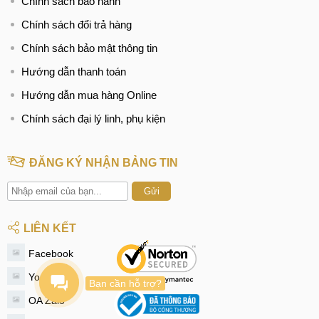
Chính sách bảo hành
CN 2:
398 Cầu Giấy, Q. Cầu Giấy
Chính sách đổi trả hàng
Hotline:
096.2222.398
Chính sách bảo mật thông tin
CN 3:
42 Phố Vọng, Hai Bà Trưng
Hướng dẫn thanh toán
Hotline:
0338.424242
Hướng dẫn mua hàng Online
Tại TP Hồ Chí Minh
Chính sách đại lý linh, phụ kiện
CN 4:
123 Trần Quang Khải, Quận 1
ĐĂNG KÝ NHẬN BẢNG TIN
Hotline:
0969.520.520
Gửi
CN 5:
602 Lê Hồng Phong, Quận 10
Hotline:
097.3333.602
LIÊN KẾT
Tại Đà Nẵng
Facebook
CN 6:
97 Hàm Nghi, Q.Thanh Khê
Youtube
Bạn cần hỗ trợ?
Hotline:
097.123.9797
OA Zalo