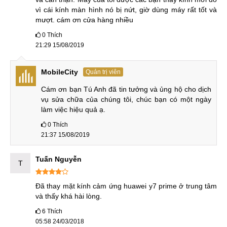
Chế độ bảo hành tiên tiến với nhiều ưu đãi hấp dẫn.
vì cái kính màn hình nó bị nứt, giờ dùng máy rất tốt và 
Đội ngũ nhân viên tư vấn luôn sẵn sàng giải đáp mọi
mượt. cám ơn cửa hàng nhiều
thắc mắc của khách hàng
0
Thích
21:29 15/08/2019
Đội ngũ nhân viên tại MobileCity luôn sẵn sàng hỗ trợ
MobileCity
Quản trị viên
Đánh giá của khách hàng về trung tâm MobileCity
Cám ơn bạn Tú Anh đã tin tưởng và ủng hộ cho dịch 
Chị Linh
- Tôi được bạn bè giới thiệu đến trung tâm
vụ sửa chữa của chúng tôi, chúc bạn có một ngày 
làm việc hiệu quả ạ.
MobileCity, để thay mặt kính điện thoại Huawei Y7 Pro
2019. Sau khi sửa xong điện thoại, tôi cảm thấy rất hài lòng.
0
Thích
21:37 15/08/2019
Nhân viên tư vấn tận tình, khá thoải mái. Thời gian thay mặt
kính cũng tương đối nhanh. Đặc biệt, tôi rất yên tâm về
Tuấn Nguyễn
nguồn gốc linh kiện tại đây
T
Anh Hoàng
- Do mình ở Cầu Giấy nên cũng biết đến
Đã thay mặt kính cảm ứng huawei y7 prime ở trung tâm 
MobileCity từ lâu, hôm nay có qua thay mặt kính Huawei Y7
và thấy khá hài lòng. 
Pro 2018 tại đây. Có thể nói là chất lượng tốt, mức giá rẻ
6
Thích
hơn 1 chút với nơi khác nhưng phục vụ và tư vấn nhiệt tình
05:58 24/03/2018