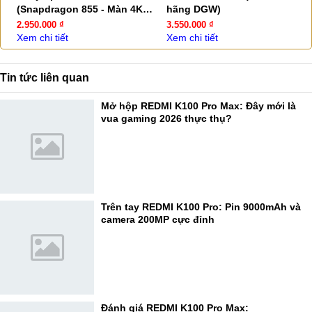
(Snapdragon 855 - Màn 4K) -
hãng DGW)
Đẹp 99,9%
2.950.000 ₫
3.550.000 ₫
Xem chi tiết
Xem chi tiết
Tin tức liên quan
Mở hộp REDMI K100 Pro Max: Đây mới là
vua gaming 2026 thực thụ?
Trên tay REDMI K100 Pro: Pin 9000mAh và
camera 200MP cực đỉnh
Đánh giá REDMI K100 Pro Max: