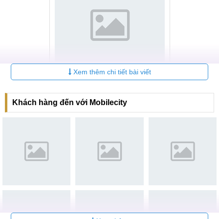
Xem thêm chi tiết bài viết
Huawei Y7 sau khi tháo màn hình mặt kính
Khách hàng đến với Mobilecity
Nếu bạn là một người không hiểu nhiều về các dịch vụ sửa
chữa và thậm chí là về điện thoại, việc mang HUawei Y7
Prime đi sửa là một khó khăn thực sự.
Chính vì thế sau đây sẽ là những hướng dẫn quan trọng
giúp cho bạn. Tìm hiểu được chúng là bạn đã nắm được
90%
dịch vụ thay mặt kính Huawei Y7 Pro 2019 tốt nhất cho
mình rồi.
Hướng dẫn lựa chọn linh kiện tốt