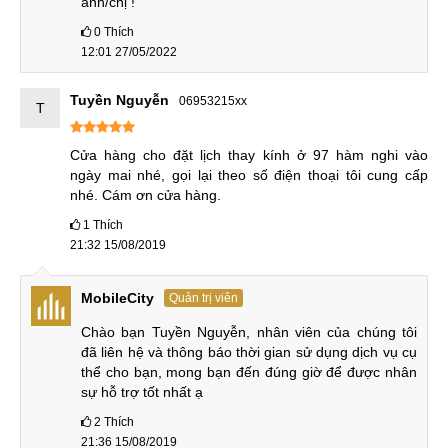
anh/chị !
Sử dụng linh kiện có nguồn gốc: Linh kiện thay cho
0
Thích
Huawei Y7 Pro 2019 phải có giấy tờ, nguồn gốc minh
12:01 27/05/2022
bạch, quan sát tem mác trên mặt kính để xem có phải
hàng thật hay không
Tuyền Nguyễn
06953215xx
T
Cửa hàng cho đặt lịch thay kính ở 97 hàm nghi vào 
Nhân viên kiểm tra mặt kính Huawei Y7 sau khi thay
ngày mai nhé, gọi lại theo số điện thoại tôi cung cấp 
nhé. Cám ơn cửa hàng.
Ưu điểm khi thay mặt kính tại MobileCity
1
Thích
Là một trung tâm
sửa chữa điện thoại Huawei
lâu năm, khi
21:32 15/08/2019
lựa chọn MC bạn sẽ được hưởng những ưu thế sau:
MobileCity
Quản trị viên
Cung cấp dịch vụ thay mặt kính Huawei Y7 Pro 2019
chất lượng với mức giá ưu đãi.
Chào bạn Tuyền Nguyễn, nhân viên của chúng tôi 
đã liên hệ và thông báo thời gian sử dụng dịch vụ cụ 
Linh kiện thay thế là linh kiện chính hãng
100%
, nguồn
thể cho bạn, mong bạn đến đúng giờ để được nhân 
gốc xuất xứ rõ ràng, zin mới hoàn toàn, có tem nhãn
sự hỗ trợ tốt nhất ạ
mác, giấy tờ đầy đủ.
2
Thích
21:36 15/08/2019
MobileCity sở hữu cơ sở vật chất khang trang hiện đại