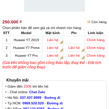
250.000 ₫
Còn hàng
Chọn phiên bản để xem giá và chi nhánh còn hàng:
STT
Model
Mặt kính
Pin
Linh kiện
1
Huawei Y7 2019
Liên hệ
Chính hãng
2
Huawei Y7 Prime
Liên hệ
Liên hệ
Chính hãng
3
Huawei Y7 Pro
Liên hệ
Liên hệ
Chính hãng
(Giá trên không bao gồm công tháo lắp, thay thế - Đặt lịch
trước để giảm công thay)
Khuyến mãi
Giảm đến
200K
khi liên hệ:
- Chat online:
Chat Zalo
Hà Nội:
037.437.9999
-
Đường đi
Tp.HCM:
0969.520.520
-
Đường đi
Đà Nẵng:
097.123.9797
-
Đường đi