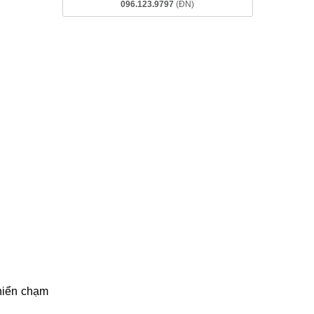
Đà Nẵng:
097.123.9797
-
Đường
đi
Miễn phí cài đặt phần mềm!
Tặng tấm dán màn hình chống
xước!
0969.120.120
(HN)
097.1111.602
(HCM)
096.123.9797
(ĐN)