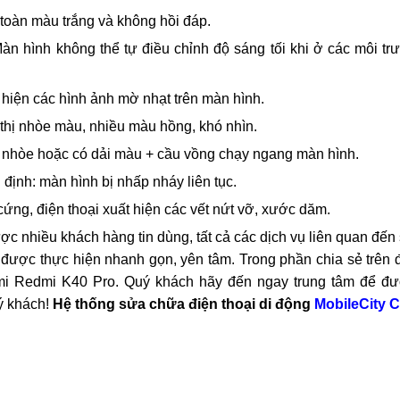
n vệt đen, càng ngày càng bị lan rộng.
ất hiện các đường kẻ sọc ngang màn hình, ngày càng dày.
iện nhiều đường vân theo dạng gợn sóng.
m ứng, giật, lag: Màn hình phản hồi chậm với các thao tác điều 
 toàn màu trắng và không hồi đáp.
àn hình không thể tự điều chỉnh độ sáng tối khi ở các môi t
 hiện các hình ảnh mờ nhạt trên màn hình.
thị nhòe màu, nhiều màu hồng, khó nhìn.
ỏ nhòe hoặc có dải màu + cầu vồng chạy ngang màn hình.
định: màn hình bị nhấp nháy liên tục.
ứng, điện thoại xuất hiện các vết nứt vỡ, xước dăm.
ợc nhiều khách hàng tin dùng, tất cả các dịch vụ liên quan đế
ể được thực hiện nhanh gọn, yên tâm. Trong phần chia sẻ trên