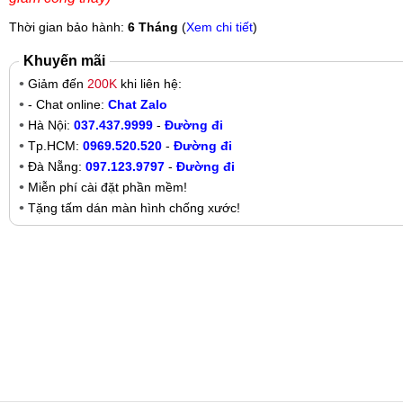
Thời gian bảo hành:
6 Tháng
(
Xem chi tiết
)
Khuyến mãi
Giảm đến
200K
khi liên hệ:
- Chat online:
Chat Zalo
Hà Nội:
037.437.9999
-
Đường đi
Tp.HCM:
0969.520.520
-
Đường đi
Đà Nẵng:
097.123.9797
-
Đường đi
Miễn phí cài đặt phần mềm!
Tặng tấm dán màn hình chống xước!