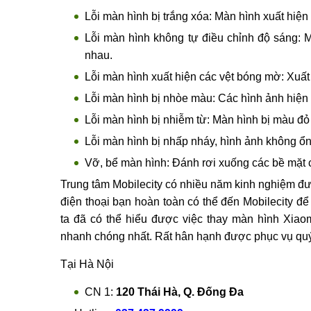
Lỗi màn hình bị ố đen: Trên màn hình xuất hiệ
Lỗi màn hình bị sọc ngang: Trên màn hình xu
Lỗi màn hình bị nhiễu: Trên màn hình xuất h
Lỗi màn hình bị màn hình điện thoại bị lỗi cả
vuốt.
Lỗi màn hình bị trắng xóa: Màn hình xuất hiện
Lỗi màn hình không tự điều chỉnh độ sáng: M
nhau.
Lỗi màn hình xuất hiện các vệt bóng mờ: Xuất
Lỗi màn hình bị nhòe màu: Các hình ảnh hiện 
Lỗi màn hình bị nhiễm từ: Màn hình bị màu đ
Lỗi màn hình bị nhấp nháy, hình ảnh không ổn 
Vỡ, bể màn hình: Đánh rơi xuống các bề mặt c
Trung tâm Mobilecity có nhiều năm kinh nghiệm đư
điện thoại bạn hoàn toàn có thể đến Mobilecity đ