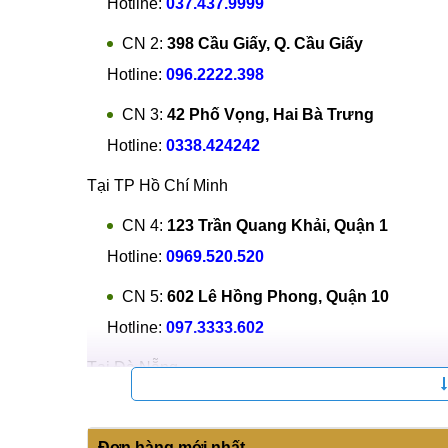
ta đã có thể hiểu được việc thay màn hình Xia
nhanh chóng nhất. Rất hân hạnh được phục vụ qu
Tại Hà Nội
CN 1:
120 Thái Hà, Q. Đống Đa
Hotline:
037.437.9999
CN 2:
398 Cầu Giấy, Q. Cầu Giấy
Hotline:
096.2222.398
CN 3:
42 Phố Vọng, Hai Bà Trưng
Hotline:
0338.424242
Tại TP Hồ Chí Minh
CN 4:
123 Trần Quang Khải, Quận 1
Hotline:
0969.520.520
CN 5:
602 Lê Hồng Phong, Quận 10