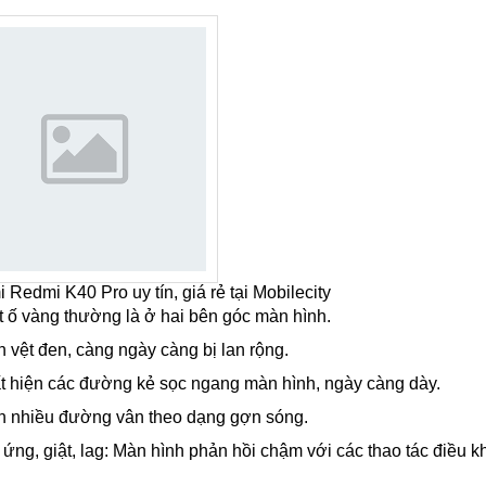
 chỉ từ 30 - 45 phút.
vẻ.
khi
sửa chữa xiaomi
tại Mobilecity.
dmi K40 Pro
Redmi K40 Pro uy tín, giá rẻ tại Mobilecity
ệt ố vàng thường là ở hai bên góc màn hình.