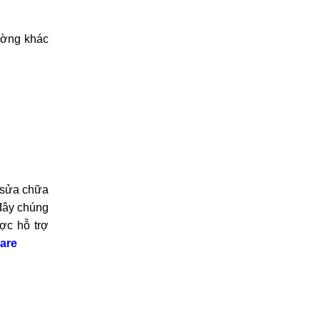
khiển chạm
rường khác
n sửa chữa
 đây chúng