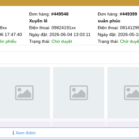
Xem thêm chi tiết bài viết
Đơn hàng:
#449289
Đơn hàng:
#449193
Vũ Duy Phúc
Ngọc Hân Nguyễn
96xx
Điện thoại: 03498633xx
Điện thoại: 0924152
 nhiêu
18 08:04:57
Ngày đặt: 2026-05-04 19:39:09
Ngày đặt: 2026-04-2
ệt
Trạng thái:
Chờ LT lên phiếu
Trạng thái:
Chờ LT l