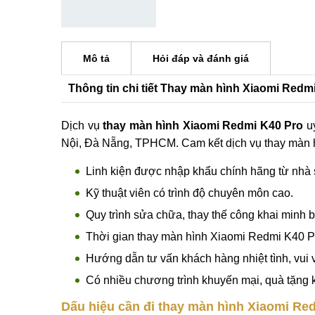
Quá dữ! OnePlus 16 được cho l
hữu viên pin lên tới 9.000mAh
Mô tả
Hỏi đáp và đánh giá
Thông tin chi tiết Thay màn hình Xiaomi Redm
Dịch vụ
thay màn hình Xiaomi Redmi K40 Pro
uy
Nội, Đà Nẵng, TPHCM. Cam kết dịch vụ thay màn hì
Linh kiện được nhập khẩu chính hãng từ nhà 
Kỹ thuật viên có trình độ chuyên môn cao.
Quy trình sửa chữa, thay thế công khai minh 