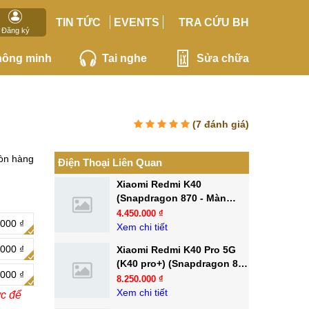
TIN TỨC
EVENTS
TRA CỨU BH
Đăng ký
hông minh
Tai nghe
Sửa chữa
(
7
đánh giá)
òn hàng
Điện Thoại Liên Quan
Xiaomi Redmi K40
(Snapdragon 870 - Màn
AMOLED E4)
4.450.000 ₫
.000 ₫
Xem chi tiết
.000 ₫
Xiaomi Redmi K40 Pro 5G
(K40 pro+) (Snapdragon 888
.000 ₫
- Cam 108MP)
8.250.000 ₫
Xem chi tiết
ớc để