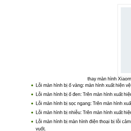
Thời gian thay màn hình Xiaomi Redmi K40 Pro
Hướng dẫn tư vấn khách hàng nhiệt tình, vui 
Có nhiều chương trình khuyến mại, quà tặng 
Dấu hiệu cần đi thay màn hình Xiaomi Re
thay màn hình Xiaomi 
Lỗi màn hình bị ố vàng: màn hình xuất hiện v