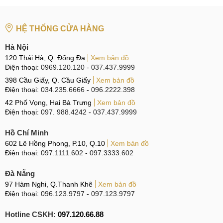
treo...
Màn hình bị rơi vỡ, trong quá trình sử dụng.
HỆ THỐNG CỬA HÀNG
Hãy mang máy đến bất cứ địa chỉ nào của MobileCity trên
toàn quốc, để được kiểm tra màn hình hoàn toàn miễn phí
Hà Nội
trước khi thay màn hình Xiaomi Redmi HM 1SW.
120 Thái Hà, Q. Đống Đa
Xem bản đồ
Điện thoại:
0969.120.120
-
037.437.9999
398 Cầu Giấy, Q. Cầu Giấy
Xem bản đồ
Điện thoại:
034.235.6666
-
096.2222.398
Redmi HM 1SW bị hư màn hình
42 Phố Vọng, Hai Bà Trưng
Xem bản đồ
Điện thoại:
097. 988.4242
-
037.437.9999
Quy trình thay màn hình điện thoại Xiaomi Redmi
Hồ Chí Minh
HM 1SW tại MobileCity
602 Lê Hồng Phong, P.10, Q.10
Xem bản đồ
Điện thoại:
097.1111.602
-
097.3333.602
Bước 1: Tiếp nhận máy từ khách hàng.
Đà Nẵng
Tại MobileCity, nhân viên sẽ trực tiếp kiểm tra tình trạng màn
97 Hàm Nghi, Q.Thanh Khê
Xem bản đồ
hình của Xiaomi Redmi HM 1SW và xác định sự cố, đưa ra
Điện thoại:
096.123.9797
-
097.123.9797
hướng giải quyết thích hợp nhất. Lúc đó tư vấn viên thông
báo giá linh kiện, mức giá khắc phục, thời gian bảo hành
Hotline CSKH:
097.120.66.88