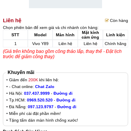
Liên hệ
Còn hàng
Chọn phiên bản để xem giá và chi nhánh còn hàng:
Mặt kính
STT
Model
Màn hình
Linh kiện
cảm ứng
1
Vivo Y89
Liên hệ
Liên hệ
Chính hãng
(Giá trên không bao gồm công tháo lắp, thay thế - Đặt lịch
trước để giảm công thay)
Khuyến mãi
Giảm đến
200K
khi liên hệ:
- Chat online:
Chat Zalo
Hà Nội:
037.437.9999
-
Đường đi
Tp.HCM:
0969.520.520
-
Đường đi
Đà Nẵng:
097.123.9797
-
Đường đi
Miễn phí cài đặt phần mềm!
Tặng tấm dán màn hình chống xước!