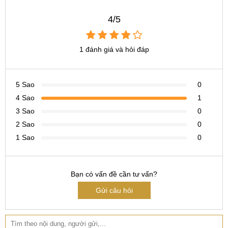
CN 6:
97 Hàm Nghi, Q.Thanh Khê
4/5
Hotline:
097.123.9797
Tìm kiếm khác liên quan:
1 đánh giá và hỏi đáp
thay màn hình Vivo Y89 giá bao nhiêu
thay màn hình Vivo Y89 ở đâu
5 Sao
0
4 Sao
1
3 Sao
0
2 Sao
0
1 Sao
0
Bạn có vấn đề cần tư vấn?
Gửi câu hỏi