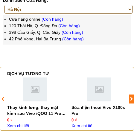
Danh Sách Cửa Hàng:
Cửa hàng online
(Còn hàng)
120 Thái Hà, Q. Đống Đa
(Còn hàng)
398 Cầu Giấy, Q. Cầu Giấy
(Còn hàng)
42 Phố Vọng, Hai Bà Trưng
(Còn hàng)
DỊCH VỤ TƯƠNG TỰ
Thay kính lưng, thay mặt
Sửa điện thoại Vivo X100s
kính sau Vivo iQOO 11 Pro
Pro
5G
0 ₫
0 ₫
Xem chi tiết
Xem chi tiết