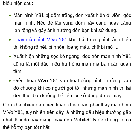
biểu hiện sau:
Màn hình Y81 bị đốm trắng, đen xuất hiện ở viền, góc
màn hình. Nếu để lâu vùng đốm này càng ngày càng
lan rộng và gây ảnh hưởng đến bạn khi sử dụng.
Thay màn hình ViVo Y81
khi chất lượng hình ảnh hiển
thị không rõ nét, bị nhòe, loang màu, chữ bị mờ,...
Xuất hiện những sọc kẻ ngang, dọc trên màn hình Y81
cũng là một dấu hiệu hư hỏng màn mà bạn cần quan
tâm.
Điện thoại ViVo Y81 vẫn hoạt động bình thường, vẫn
đổ chuông khi có người gọi tới nhưng màn hình thì lại
đen thui, bạn không thể tiếp tục sử dụng được máy,...
Còn khá nhiều dấu hiệu khác khiến bạn phải thay màn hình
ViVo Y81, tuy nhiên trên đây là những dấu hiệu thường gặp
nhất. Khi đó hãy mang máy đến MobileCity để chúng tôi có
thể hỗ trợ bạn tốt nhất.