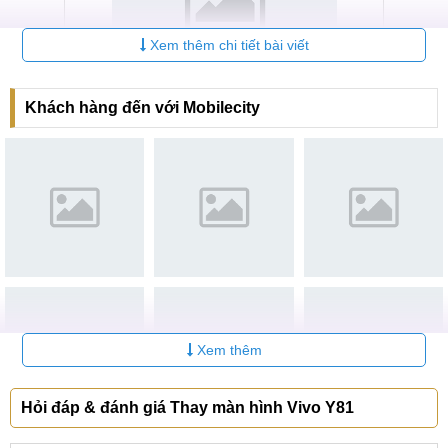
Xem thêm chi tiết bài viết
Khách hàng đến với Mobilecity
Trung tâm sửa chữa điện thoại MobileCity
Hệ thống sửa chữa điện thoại di động
MobileCity Care
Tại Hà Nội
CN 1:
120 Thái Hà, Q. Đống Đa
Hotline:
037.437.9999
Xem thêm
CN 2:
398 Cầu Giấy, Q. Cầu Giấy
Hotline:
096.2222.398
Hỏi đáp & đánh giá Thay màn hình Vivo Y81
CN 3:
42 Phố Vọng, Hai Bà Trưng