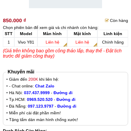
850.000 ₫
Còn hàng
Chọn phiên bản để xem giá và chi nhánh còn hàng:
STT
Model
Màn hình
Mặt kính
Linh kiện
1
Vivo Y81
Liên hệ
Liên hệ
Chính hãng
(Giá trên không bao gồm công tháo lắp, thay thế - Đặt lịch
trước để giảm công thay)
Khuyến mãi
Giảm đến
200K
khi liên hệ:
- Chat online:
Chat Zalo
Hà Nội:
037.437.9999
-
Đường đi
Tp.HCM:
0969.520.520
-
Đường đi
Đà Nẵng:
097.123.9797
-
Đường đi
Miễn phí cài đặt phần mềm!
Tặng tấm dán màn hình chống xước!
Danh Sách Cửa Hàng: