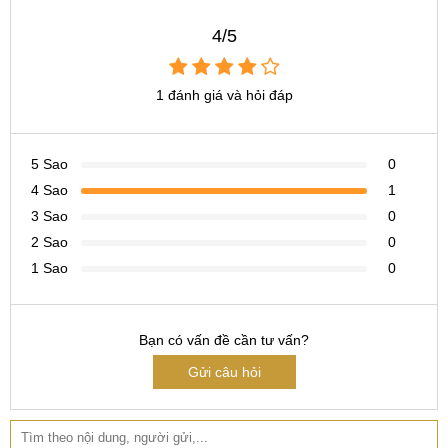
Hotline:
0338.424242
4/5
Tại TP Hồ Chí Minh
1 đánh giá và hỏi đáp
CN 4:
123 Trần Quang Khải, Quận 1
Hotline:
0969.520.520
5 Sao
0
CN 5:
602 Lê Hồng Phong, Quận 10
4 Sao
1
Hotline:
097.3333.602
3 Sao
0
Tại Đà Nẵng
2 Sao
0
1 Sao
0
CN 6:
97 Hàm Nghi, Q.Thanh Khê
Hotline:
097.123.9797
Bạn có vấn đề cần tư vấn?
Từ khóa liên quan
:
Gửi câu hỏi
thay màn vivo y81 ở hn
thay màn hình vivo y81 giá bao nhiêu tiền