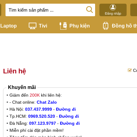
Đăng nhập
Laptop
Tivi
Phụ kiện
Đồng hồ t
Liên hệ
C
Khuyến mãi
Giảm đến
200K
khi liên hệ:
- Chat online:
Chat Zalo
Hà Nội:
037.437.9999
-
Đường đi
Tp.HCM:
0969.520.520
-
Đường đi
Đà Nẵng:
097.123.9797
-
Đường đi
Miễn phí cài đặt phần mềm!