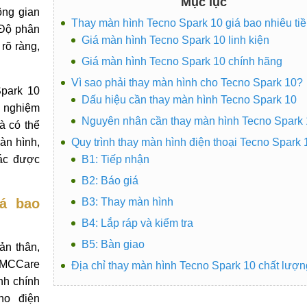
Mục lục
ông gian
Thay màn hình Tecno Spark 10 giá bao nhiêu ti
 Độ phân
Giá màn hình Tecno Spark 10 linh kiện
rõ ràng,
Giá màn hình Tecno Spark 10 chính hãng
Vì sao phải thay màn hình cho Tecno Spark 10?
Spark 10
Dấu hiệu cần thay màn hình Tecno Spark 10
i nghiệm
Nguyên nhân cần thay màn hình Tecno Spark
à có thể
màn hình,
Quy trình thay màn hình điện thoại Tecno Spark 
tác được
B1: Tiếp nhận
B2: Báo giá
á bao
B3: Thay màn hình
B4: Lắp ráp và kiểm tra
B5: Bàn giao
ản thân,
a MCCare
Địa chỉ thay màn hình Tecno Spark 10 chất lượn
nh chính
ho điện