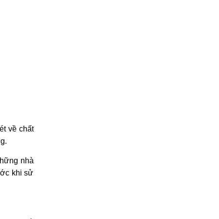
ét về chất
g.
những nhà
ước khi sử