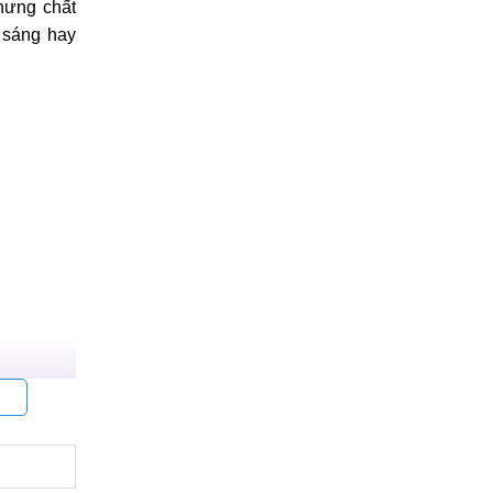
hưng chất
ộ sáng hay
, màn hình