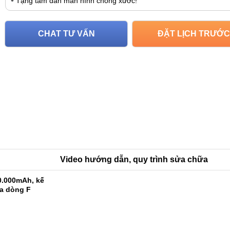
Tặng tấm dán màn hình chống xước!
CHAT TƯ VẤN
ĐẶT LỊCH TRƯỚC
Video hướng dẫn, quy trình sửa chữa
0.000mAh, kế
ủa dòng F