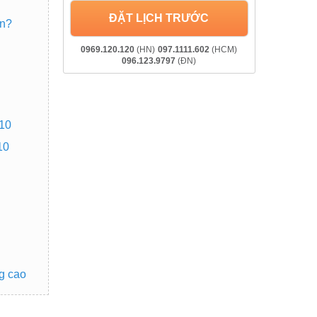
ĐẶT LỊCH TRƯỚC
ền?
0969.120.120
(HN)
097.1111.602
(HCM)
096.123.9797
(ĐN)
 10
10
g cao