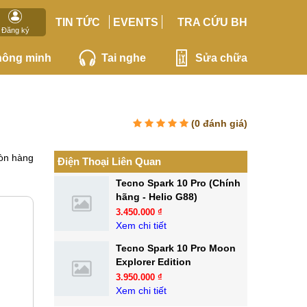
TIN TỨC
EVENTS
TRA CỨU BH
Đăng ký
hông minh
Tai nghe
Sửa chữa
(
0
đánh giá)
òn hàng
Điện Thoại Liên Quan
Tecno Spark 10 Pro (Chính
hãng - Helio G88)
3.450.000 ₫
Xem chi tiết
Tecno Spark 10 Pro Moon
Explorer Edition
3.950.000 ₫
Xem chi tiết