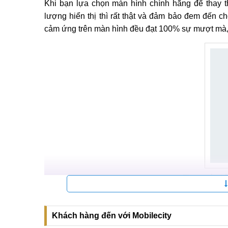
Khi bạn lựa chọn màn hình chính hãng để thay t
lượng hiển thị thì rất thật và đảm bảo đem đến 
cảm ứng trên màn hình đều đạt 100% sự mượt mà,
Thay màn hì
Vì sao phải thay màn hình cho Tecno
Khách hàng đến với Mobilecity
Bộ phận màn hình là nơi người dùng thao tác trực t