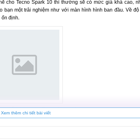
hế cho Tecno Spark 10 thì thường sẽ có mức giá khá cao, n
cho bạn một trải nghiệm như với màn hình hình ban đầu. Về đ
 ổn định.
nh chính hãng cho Tecno Spark 10
Xem thêm chi tiết bài viết
 Spark 10?
iếp, nhận thông tin nội dung hiển thị. Vì một nguyên do nào đó