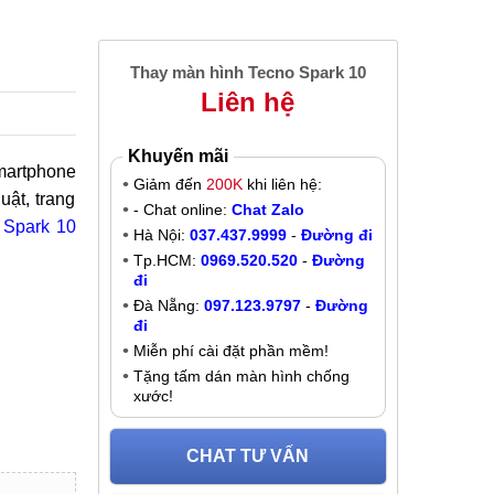
Thay màn hình Tecno Spark 10
Liên hệ
Khuyến mãi
martphone
Giảm đến
200K
khi liên hệ:
uật, trang
- Chat online:
Chat Zalo
 Spark 10
Hà Nội:
037.437.9999
-
Đường đi
Tp.HCM:
0969.520.520
-
Đường
đi
Đà Nẵng:
097.123.9797
-
Đường
đi
Miễn phí cài đặt phần mềm!
Tặng tấm dán màn hình chống
xước!
CHAT TƯ VẤN