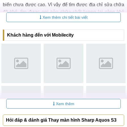
biến chưa được cao. Vì vậy để tìm được địa chỉ sửa chữa
đã khó, tìm được nơi sửa chữa chất lượng lại càng khó
Xem thêm chi tiết bài viết
hơn.
Luôn mang đến sự hài lòng và cập nhật mọi yêu cầu của
Khách hàng đến với Mobilecity
khách hàng, MobileCity là 1 trung những địa chỉ thay màn
hình Sharp Aquos S3 mà bạn có thể hoàn toàn tin tưởng.
Với nhiều năm hoạt động luôn nhận được những phản hồi
về sự hài lòng về những trải nhiệm và dịch vụ sử dụng tại
trung tâm, chắc chắn bạn sẽ không hối hận với quyết định
này.
Cam kết về dịch vụ khi khách hàng sửa chữa tại
Xem thêm
MobileCity
Hỏi đáp & đánh giá Thay màn hình Sharp Aquos S3
Mời bạn tham khảo dịch vụ thay mặt kính cảm ứng Sharp