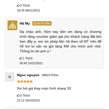
CN 3:
42 Phố Vọng, Hai Bà Trưng
0
Thích
18:35 08/11/2021
Hotline:
0338.424242
Tại TP Hồ Chí Minh
Hà My
Quản trị viên
CN 4:
123 Trần Quang Khải, Quận 1
Dạ chào anh, hôm nay bên em đang có chương 
trình tặng voucher giảm giá cho khách hàng đặt lịch 
Hotline:
0969.520.520
hẹn đấy ạ, em xin phép liên hệ theo số ĐT trên để 
hỗ trợ tư vấn và gửi tặng KM cho mình anh nhé. 
CN 5:
602 Lê Hồng Phong, Quận 10
Thông tin tới anh ạ !
Hotline:
097.3333.602
1
Thích
00:45 10/11/2021
Tại Đà Nẵng
Ngoc nguyen
CN 6:
97 Hàm Nghi, Q.Thanh Khê
09822763xx
N
Hotline:
097.123.9797
Xin hỏi giá thay màn hình sharp S3
Từ khóa liên quan
:
0
Thích
22:12 20/10/2021
thay màn hình điện thoại sharp aquos s3 ở hn