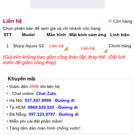
Liên hệ
Còn hàng
Chọn phiên bản để xem giá và chi nhánh còn hàng:
STT
Model
Màn hình
Mặt kính cảm ứng
Linh kiện
1
Sharp Aquos S3
Liên hệ
Chính hãng
Liên hệ
(Giá trên không bao gồm công tháo lắp, thay thế - Đặt lịch
trước để giảm công thay)
Khuyến mãi
Giảm đến
200K
khi liên hệ:
- Chat online:
Chat Zalo
Hà Nội:
037.437.9999
-
Đường đi
Tp.HCM:
0969.520.520
-
Đường đi
Đà Nẵng:
097.123.9797
-
Đường đi
Miễn phí cài đặt phần mềm!
Tặng tấm dán màn hình chống xước!