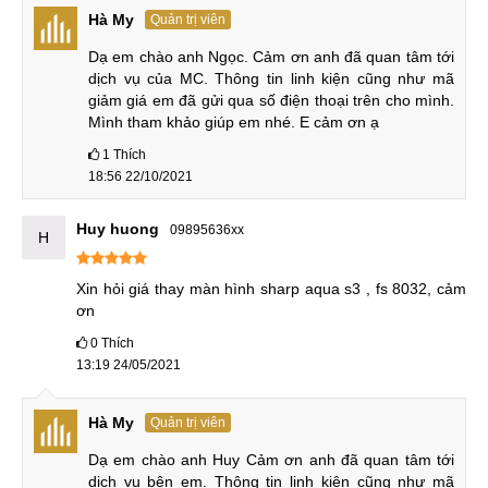
giá thay màn hình sharp aquos s3 bao nhiêu
Hà My
Quản trị viên
thay màn hình cho sharp aquos s3 ở hcm
Dạ em chào anh Ngọc. Cảm ơn anh đã quan tâm tới 
dịch vụ của MC. Thông tin linh kiện cũng như mã 
giảm giá em đã gửi qua số điện thoại trên cho mình. 
Mình tham khảo giúp em nhé. E cảm ơn ạ
1
Thích
18:56 22/10/2021
Huy huong
09895636xx
H
Xin hỏi giá thay màn hình sharp aqua s3 , fs 8032, cảm 
ơn
0
Thích
13:19 24/05/2021
Hà My
Quản trị viên
Dạ em chào anh Huy Cảm ơn anh đã quan tâm tới 
dịch vụ bên em. Thông tin linh kiện cũng như mã 