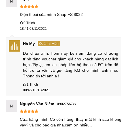
N
bất kỳ lỗi nào về điện thoại, cần được giải đáp, quý khách
vui lòng liên hệ theo hotline hoặc đến trực tiếp các cơ sở
Điện thoại của mình Shap FS 8032
của trung tâm để nhận được sự hỗ trợ tốt nhất.
0
Thích
18:41 08/11/2021
Hân hạnh đón tiếp!
Hà My
Quản trị viên
Trung tâm sửa chữa MobileCity
Dạ chào anh, hôm nay bên em đang có chương 
trình tặng voucher giảm giá cho khách hàng đặt lịch 
hẹn đấy ạ, em xin phép liên hệ theo số ĐT trên để 
Hệ thống sửa chữa điện thoại di động
MobileCity Care
hỗ trợ tư vấn và gửi tặng KM cho mình anh nhé. 
Thông tin tới anh ạ !
Tại Hà Nội
1
Thích
00:45 10/11/2021
CN 1:
120 Thái Hà, Q. Đống Đa
Hotline:
037.437.9999
Nguyễn Văn Niềm
09027567xx
N
CN 2:
398 Cầu Giấy, Q. Cầu Giấy
Cửa hàng mình Có còn hàng  thay mặt kính sau không 
Hotline:
096.2222.398
vậy? và cho báo giá nha.cảm ơn nhiều..