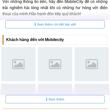
Với những thông tin trên, hãy đến MobileCity để có những
trải nghiệm hài lòng nhất khi có những hư hỏng với điện
thoại của mình.Hân hạnh đón tiếp quý khách!
Xem thêm: Dịch vụ
thay màn hình samsung A20e
lấy ngay
Xem thêm chi tiết bài viết
tại MobileCity
Hệ thống sửa chữa điện thoại di động
Khách hàng đến với Mobilecity
MobileCity Care
Tại Hà Nội
CN 1:
120 Thái Hà, Q. Đống Đa
Hotline:
037.437.9999
CN 2:
398 Cầu Giấy, Q. Cầu Giấy
Hotline:
096.2222.398
CN 3:
42 Phố Vọng, Hai Bà Trưng
Xem thêm
Hotline:
0338.424242