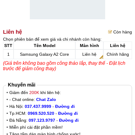
Liên hệ
Còn hàng
Chọn phiên bản để xem giá và chi nhánh còn hàng:
STT
Tên Model
Màn hình
Liên hệ
1
Samsung Galaxy A2 Core
Liên hệ
Chính hãng
(Giá trên không bao gồm công tháo lắp, thay thế - Đặt lịch
trước để giảm công thay)
Khuyến mãi
Giảm đến
200K
khi liên hệ:
- Chat online:
Chat Zalo
Hà Nội:
037.437.9999
-
Đường đi
Tp.HCM:
0969.520.520
-
Đường đi
Đà Nẵng:
097.123.9797
-
Đường đi
Miễn phí cài đặt phần mềm!
Tặng tấm dán màn hình chống xước!