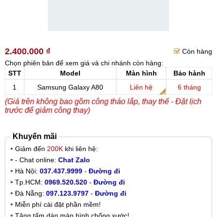
2.400.000 ₫
Còn hàng
Chọn phiên bản để xem giá và chi nhánh còn hàng:
STT
Model
Màn hình
Bảo hành
1
Samsung Galaxy A80
Liên hệ
6 tháng
(Giá trên không bao gồm công tháo lắp, thay thế - Đặt lịch
trước để giảm công thay)
Khuyến mãi
Giảm đến
200K
khi liên hệ:
- Chat online:
Chat Zalo
Hà Nội:
037.437.9999
-
Đường đi
Tp.HCM:
0969.520.520
-
Đường đi
Đà Nẵng:
097.123.9797
-
Đường đi
Miễn phí cài đặt phần mềm!
Tặng tấm dán màn hình chống xước!