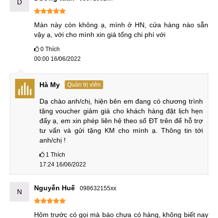
Mục đích của họ chính là nhằm chèn ép giá. Và cũng chính
D
vì vậy nên bạn cần phải biết rõ khi nào cần thay màn hình
Samsung A80 và khi nào cần thay mặt kính. Điều này giúp
Màn này còn không ạ, mình ở HN, cửa hàng nào sẵn 
vậy ạ, với cho mình xin giá tổng chi phí với
bạn vừa tiết kiệm chi phí, đồng thời chuẩn bị tài chính tốt
trước khi sử dụng dịch vụ.
0
Thích
00:00 16/06/2022
1. Khi nào phải thay màn hình chính hãng mới?
Hà My
Quản trị viên
Bạn cần phải thay nguyên bộ màn hình điện thoại Samsung
A80 nếu như màn hình xuất hiện tình trạng như: Nhòe màu,
Dạ chào anh/chị, hiện bên em đang có chương trình 
sọc, không có khả năng hiển thị hoặc bị hư LCD. Mặc dù
tặng voucher giảm giá cho khách hàng đặt lịch hẹn 
đấy ạ, em xin phép liên hệ theo số ĐT trên để hỗ trợ 
mặt kính cùng cảm ứng của A80 không có vấn đề gì. Nhưng
tư vấn và gửi tặng KM cho mình ạ. Thông tin tới 
hiện nay công nghệ ép kính chưa tách được cảm ứng cùng
anh/chị !
LCD do đó bạn cần thay nguyên bộ màn hình.
1
Thích
17:24 16/06/2022
Tuy nhiên cũng có trường hợp điện thoại màn hình đi liền
mặt kính. Do đó trường hợp bị rơi và vỡ màn hình bạn cần
Nguyễn Huế
098632155xx
tìm địa chỉ sửa chữa uy tín để thay màn hình cho Samsung
N
A80.
Hôm trước có gọi mà báo chưa có hàng, không biết nay 