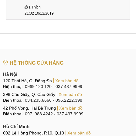
uy tín, chuyên nghiệp, kỹ thuật viên tay nghề non kém, quy
1
Thích
trình không chuẩn… Vậy thì có thể sẽ xảy ra tình trạng bị mất
21:32 10/12/2019
khả năng chống nước sau thay màn hình xong.
Màn hình này có dễ xước không
Thay màn hình Samsung A80 có dễ xước không cũng tùy
thuộc vào màn hình mà bạn thay. Bạn cần tìm đến những
địa chỉ sửa chữa, thay màn hình uy tín với đội ngũ kỹ thuật
viên giỏi. Đặc biệt sử dụng linh kiện màn hình Samsung A80
HỆ THỐNG CỬA HÀNG
zin mới, chính hãng 100%. Vậy thì sẽ không còn phải lo lắng
Hà Nội
về sự cố bị mất chống nước nữa.
120 Thái Hà, Q. Đống Đa
Xem bản đồ
Điện thoại:
0969.120.120
-
037.437.9999
Các bước thay màn hình
398 Cầu Giấy, Q. Cầu Giấy
Xem bản đồ
Điện thoại:
034.235.6666
-
096.2222.398
Thông thường một quy trình thay màn hình Samsung A80
42 Phố Vọng, Hai Bà Trưng
Xem bản đồ
chuẩn sẽ bao gồm một số bước quan trọng bao gồm:
Điện thoại:
097. 988.4242
-
037.437.9999
Bước 1: Nhân viên tiếp nhận yêu cầu của khách hàng
Hồ Chí Minh
liên quan đến tình trạng màn hình điện thoại Samsung
602 Lê Hồng Phong, P.10, Q.10
Xem bản đồ