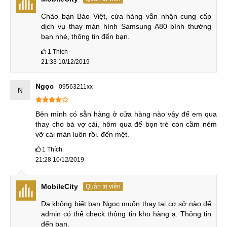
iPhone, iPad của Apple. Do đó đa số màn hình Samsung
A80 bị vỡ bạn cần thay màn hình thì mới tiếp tục sử dụng
Chào bạn Bảo Việt, cửa hàng vẫn nhận cung cấp 
được.
dịch vụ thay màn hình Samsung A80 bình thường 
bạn nhé, thông tin đến bạn.
Cách tốt nhất để biết có cần thay màn hình Samsung A80
1
Thích
hay không chính là tìm đến địa chỉ uy tín. Tại đó sẽ có kỹ
21:33 10/12/2019
thuật viên kiểm tra chi tiết để đưa ra cùng bạn giải pháp
khắc phục phù hợp với từng tình trạng của Samsung A80.
Ngọc
09563211xx
N
Thay màn hình có bị mất chống nước không
Bên mình có sẵn hàng ở cửa hàng nào vậy để em qua 
thay cho bà vợ cái, hôm qua để bọn trẻ con cầm ném 
Thay màn hình Samsung A80 có bị mất chống nước không
vỡ cái màn luôn rồi. đến mệt.
cũng là chủ đề được sự quan tâm của rất nhiều khách hàng.
1
Thích
Thực tế nếu như bạn tìm đến những địa chỉ uy tín, có kỹ
21:28 10/12/2019
thuật viên giỏi, máy móc hiện đại cũng như có đầy đủ những
sản phẩm chuyên dụng. Vậy thì màn hình Samsung A80 sau
MobileCity
Quản trị viên
khi thay xong sẽ không bị mất đi khả năng chống nước.
Dạ không biết bạn Ngọc muốn thay tại cơ sở nào để 
admin có thể check thông tin kho hàng ạ. Thông tin 
Tuy nhiên ngược lại nếu bạn tìm đến những địa chỉ không
đến bạn.