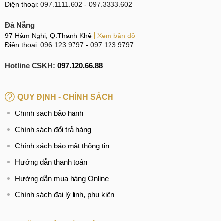
A80 bị hư hỏng.
Điện thoại:
097.1111.602
-
097.3333.602
Bước 2: Kỹ thuật viên kiểm tra kỹ càng và phát hiện
Đà Nẵng
chính xác nguyên nhân, lỗi cần thay màn hình điện
97 Hàm Nghi, Q.Thanh Khê
Xem bản đồ
thoại Samsung A80.
Điện thoại:
096.123.9797
-
097.123.9797
Bước 3: Báo giá chi tiết dịch vụ thay màn hình cùng
Hotline CSKH:
097.120.66.88
khách hàng. Nhưng lưu ý chỉ khi nào khách hàng đồng
ý với giá thay thì mới được thay thế.
Bước 4: Thay màn hình điện thoại Samsung A80 và
QUY ĐỊNH - CHÍNH SÁCH
test lại kỹ càng sau khi đã thay thế xong.
Chính sách bảo hành
Bước 5: Khách hàng tự check kiểm tra lại Samsung
Chính sách đổi trả hàng
A80 và thanh toán dịch vụ, nhận phiếu bảo hành
thay
Chính sách bảo mật thông tin
màn hình Samsung
.
Hướng dẫn thanh toán
Hướng dẫn mua hàng Online
Địa chỉ thay màn hình uy tín
Chính sách đại lý linh, phụ kiện
MobileCity tự hào chính là địa chỉ sửa chữa điện thoại thay