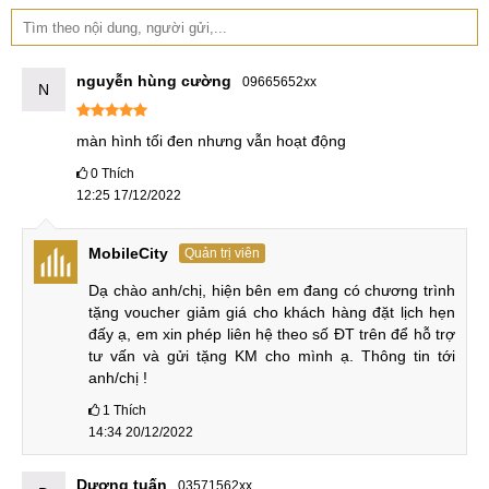
chênh lệch nhất định.
Bạn cũng cần lưu ý trong việc những địa chỉ có mức giá
thay màn hình quá thấp. Thì có thể địa chỉ ấy không đảm
nguyễn hùng cường
09665652xx
N
bảo sử dụng linh phụ kiện zin mới chính hãng 100%. Điều
này có thể sẽ ảnh hưởng đến trải nghiệm và bạn cần tiếp
màn hình tối đen nhưng vẫn hoạt động
tục thay mới sau một thời gian ngắn.
0
Thích
12:25 17/12/2022
Phân biệt khi nào cần thay màn hình và khi
nào cần thay mặt kính
MobileCity
Quản trị viên
Thay màn hình Samsung A80 và thay mặt kính cho
Dạ chào anh/chị, hiện bên em đang có chương trình 
Samsung A80 có mức chênh lệch rất lớn. Thường mức giá
tặng voucher giảm giá cho khách hàng đặt lịch hẹn 
đấy ạ, em xin phép liên hệ theo số ĐT trên để hỗ trợ 
thay màn hình nguyên bộ sẽ cao hơn so với dịch vụ thay
tư vấn và gửi tặng KM cho mình ạ. Thông tin tới 
mặt kính. Nó dao động trong khoảng từ 2 đến 5 lần tùy vào
anh/chị !
từng dòng máy khác nhau. Chính điều này khiến cho nhiều
1
Thích
đơn vị hoạt động không uy tín, lợi dụng sự thiếu hiểu biết
14:34 20/12/2022
của khách hàng.
Dương tuấn
03571562xx