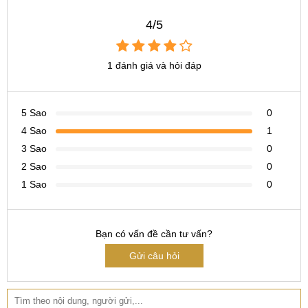
Tìm kiếm khác liên quan:
4/5
thay màn hình oneplus 6t giá bao nhiêu
1 đánh giá và hỏi đáp
thay màn hình oneplus 6t ở đâu
5 Sao
0
4 Sao
1
3 Sao
0
2 Sao
0
1 Sao
0
Bạn có vấn đề cần tư vấn?
Gửi câu hỏi