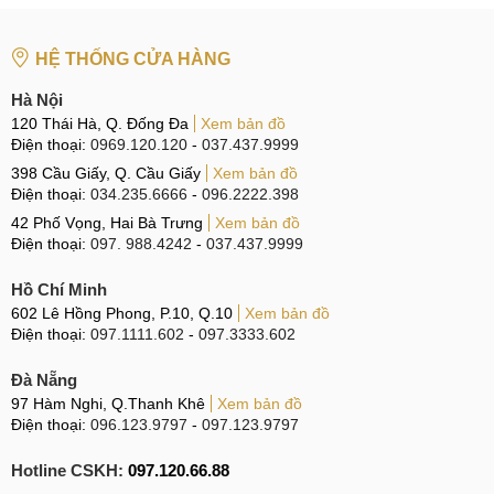
HỆ THỐNG CỬA HÀNG
Hà Nội
120 Thái Hà, Q. Đống Đa
Xem bản đồ
Điện thoại:
0969.120.120
-
037.437.9999
398 Cầu Giấy, Q. Cầu Giấy
Xem bản đồ
Điện thoại:
034.235.6666
-
096.2222.398
42 Phố Vọng, Hai Bà Trưng
Xem bản đồ
Điện thoại:
097. 988.4242
-
037.437.9999
Hồ Chí Minh
602 Lê Hồng Phong, P.10, Q.10
Xem bản đồ
Điện thoại:
097.1111.602
-
097.3333.602
Đà Nẵng
97 Hàm Nghi, Q.Thanh Khê
Xem bản đồ
Điện thoại:
096.123.9797
-
097.123.9797
Hotline CSKH:
097.120.66.88