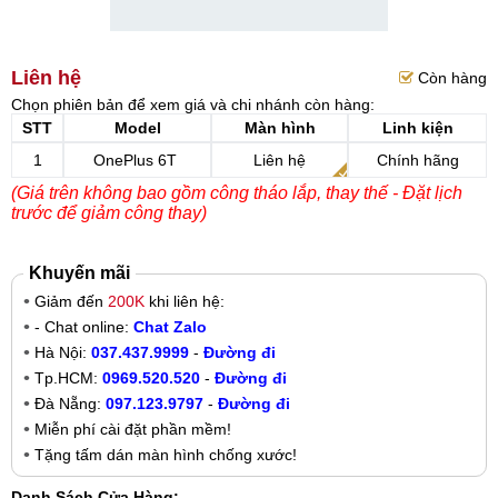
Liên hệ
Còn hàng
Chọn phiên bản để xem giá và chi nhánh còn hàng:
STT
Model
Màn hình
Linh kiện
1
OnePlus 6T
Liên hệ
Chính hãng
(Giá trên không bao gồm công tháo lắp, thay thế - Đặt lịch
trước để giảm công thay)
Khuyến mãi
Giảm đến
200K
khi liên hệ:
- Chat online:
Chat Zalo
Hà Nội:
037.437.9999
-
Đường đi
Tp.HCM:
0969.520.520
-
Đường đi
Đà Nẵng:
097.123.9797
-
Đường đi
Miễn phí cài đặt phần mềm!
Tặng tấm dán màn hình chống xước!
Danh Sách Cửa Hàng: