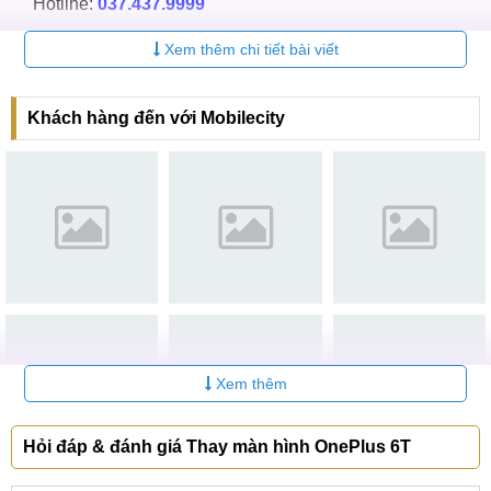
Hotline:
037.437.9999
CN 2:
398 Cầu Giấy, Q. Cầu Giấy
Xem thêm chi tiết bài viết
Hotline:
096.2222.398
Khách hàng đến với Mobilecity
CN 3:
42 Phố Vọng, Hai Bà Trưng
Hotline:
0338.424242
Tại TP Hồ Chí Minh
CN 4:
123 Trần Quang Khải, Quận 1
Hotline:
0969.520.520
CN 5:
602 Lê Hồng Phong, Quận 10
Hotline:
097.3333.602
Xem thêm
Tại Đà Nẵng
Hỏi đáp & đánh giá Thay màn hình OnePlus 6T
CN 6:
97 Hàm Nghi, Q.Thanh Khê
Hotline:
097.123.9797