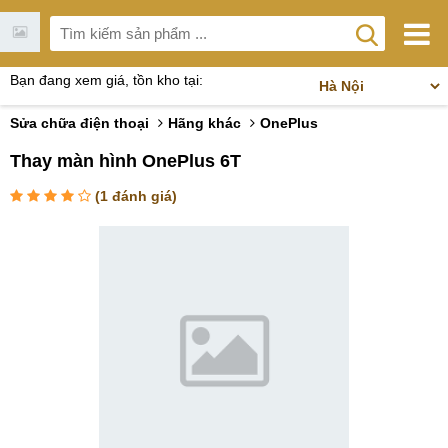
Bạn đang xem giá, tồn kho tại:
Sửa chữa điện thoại
Hãng khác
OnePlus
Thay màn hình OnePlus 6T
(
1
đánh giá)