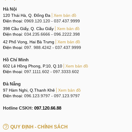
Hà Nội
CN 2:
398 Cầu Giấy, Q. Cầu Giấy
120 Thái Hà, Q. Đống Đa
Xem bản đồ
Hotline:
096.2222.398
Điện thoại:
0969.120.120
-
037.437.9999
398 Cầu Giấy, Q. Cầu Giấy
Xem bản đồ
CN 3:
42 Phố Vọng, Hai Bà Trưng
Điện thoại:
034.235.6666
-
096.2222.398
Hotline:
0338.424242
42 Phố Vọng, Hai Bà Trưng
Xem bản đồ
Điện thoại:
097. 988.4242
-
037.437.9999
Tại TP Hồ Chí Minh
Hồ Chí Minh
CN 4:
123 Trần Quang Khải, Quận 1
602 Lê Hồng Phong, P.10, Q.10
Xem bản đồ
Điện thoại:
097.1111.602
-
097.3333.602
Hotline:
0969.520.520
Đà Nẵng
CN 5:
602 Lê Hồng Phong, Quận 10
97 Hàm Nghi, Q.Thanh Khê
Xem bản đồ
Hotline:
097.3333.602
Điện thoại:
096.123.9797
-
097.123.9797
Tại Đà Nẵng
Hotline CSKH:
097.120.66.88
CN 6:
97 Hàm Nghi, Q.Thanh Khê
Hotline:
097.123.9797
QUY ĐỊNH - CHÍNH SÁCH