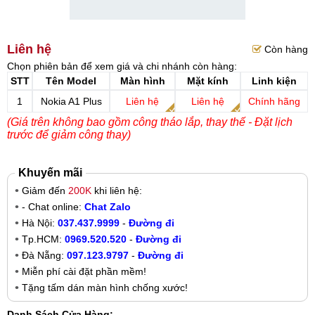
Liên hệ
Còn hàng
Chọn phiên bản để xem giá và chi nhánh còn hàng:
STT
Tên Model
Màn hình
Mặt kính
Linh kiện
1
Nokia A1 Plus
Liên hệ
Liên hệ
Chính hãng
(Giá trên không bao gồm công tháo lắp, thay thế - Đặt lịch
trước để giảm công thay)
Khuyến mãi
Giảm đến
200K
khi liên hệ:
- Chat online:
Chat Zalo
Hà Nội:
037.437.9999
-
Đường đi
Tp.HCM:
0969.520.520
-
Đường đi
Đà Nẵng:
097.123.9797
-
Đường đi
Miễn phí cài đặt phần mềm!
Tặng tấm dán màn hình chống xước!
Danh Sách Cửa Hàng: