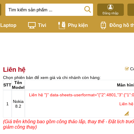
Đăng nhập
Laptop
Tivi
Phụ kiện
Đồng hồ t
Liên hệ
C
Chọn phiên bản để xem giá và chi nhánh còn hàng:
Tên
STT
Màn hìn
Model
Liên hệ
"}" data-sheets-userformat="{"2":4801,"3":{"1":0}
Nokia
1
Liên hệ
8.2
(Giá trên không bao gồm công tháo lắp, thay thế - Đặt lịch trư
giảm công thay)