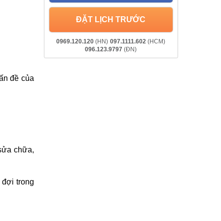
ĐẶT LỊCH TRƯỚC
0969.120.120
(HN)
097.1111.602
(HCM)
096.123.9797
(ĐN)
ấn đề của
 sửa chữa,
 đợi trong