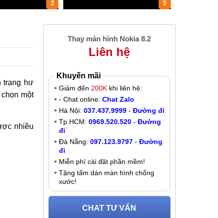
2
3
Thay màn hình Nokia 8.2
Liên hệ
Khuyến mãi
h trạng hư
Giảm đến
200K
khi liên hệ:
a chọn một
- Chat online:
Chat Zalo
Hà Nội:
037.437.9999
-
Đường đi
Tp.HCM:
0969.520.520
-
Đường
được nhiều
đi
Đà Nẵng:
097.123.9797
-
Đường
đi
Miễn phí cài đặt phần mềm!
Tặng tấm dán màn hình chống
xước!
CHAT TƯ VẤN