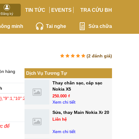
TIN TỨC
EVENTS
TRA CỨU BH
Đăng ký
hông minh
Tai nghe
Sửa chữa
(
2
đánh giá)
òn hàng
Dịch Vụ Tương Tự
Thay chân sạc, cáp sạc
Linh
h
Nokia X5
kiện
250.000 ₫
,"9":1,"10":2,"12":0,"15":"arial,sans,sans-serif"}">
Xem chi tiết
Chính
hãng
Sửa, thay Main Nokia Xr 20
Liên hệ
ớc để
Xem chi tiết