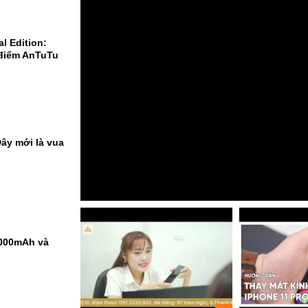
l Edition:
 điểm AnTuTu
ây mới là vua
9000mAh và