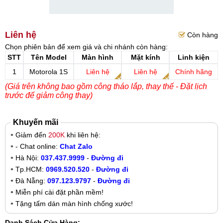
Liên hệ
Còn hàng
Chọn phiên bản để xem giá và chi nhánh còn hàng:
STT
Tên Model
Màn hình
Mặt kính
Linh kiện
1
Motorola 1S
Liên hệ
Liên hệ
Chính hãng
(Giá trên không bao gồm công tháo lắp, thay thế - Đặt lịch
trước để giảm công thay)
Khuyến mãi
Giảm đến
200K
khi liên hệ:
- Chat online:
Chat Zalo
Hà Nội:
037.437.9999
-
Đường đi
Tp.HCM:
0969.520.520
-
Đường đi
Đà Nẵng:
097.123.9797
-
Đường đi
Miễn phí cài đặt phần mềm!
Tặng tấm dán màn hình chống xước!
Danh Sách Cửa Hàng: