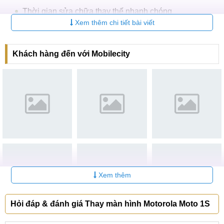
Thời gian sửa chữa thay thế nhanh chóng
Xem thêm chi tiết bài viết
Giá dịch vụ tất cả các dòng model đều đảm bảo rẻ nhất
trên thị trường
Khách hàng đến với Mobilecity
Máy móc kỹ thuật hiện đại, đảm bảo độ chính xác tuyệt
đối cho màn hình, không bong keo sủi bọt lọt khí màn
hình
Đội ngũ kỹ thuật viên giàu kinh nghiệm, tư vấn viên
nhiệt tình vì sẵn sàng hỗ trợ khách hàng
Không chỉ thế, tại MobileCity luôn có nhiều chương
trình ưu đãi dành cho bạn: tặng giftcard 100k, tặng
miếng dán chống xước màn hình, miễn phí vệ sinh máy
và cài đặt phần mềm
Xem thêm
Quy trình thay màn hình Motorola Moto 1S nhanh gọn tại
MobileCity qua các bước
Hỏi đáp & đánh giá Thay màn hình Motorola Moto 1S
B1:
Nhân viên lễ tân đón tiếp khách hàng, lắng nghe mô tả
của khách về tình trạng máy