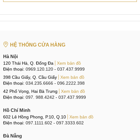
Tại Hà Nội
CN 1:
120 Thái Hà, Q. Đống Đa
Hotline:
037.437.9999
CN 2:
398 Cầu Giấy, Q. Cầu Giấy
HỆ THỐNG CỬA HÀNG
Hotline:
096.2222.398
Hà Nội
CN 3:
42 Phố Vọng, Hai Bà Trưng
120 Thái Hà, Q. Đống Đa
Xem bản đồ
Điện thoại:
0969.120.120
-
037.437.9999
Hotline:
0338.424242
398 Cầu Giấy, Q. Cầu Giấy
Xem bản đồ
Tại TP Hồ Chí Minh
Điện thoại:
034.235.6666
-
096.2222.398
42 Phố Vọng, Hai Bà Trưng
Xem bản đồ
CN 4:
123 Trần Quang Khải, Quận 1
Điện thoại:
097. 988.4242
-
037.437.9999
Hotline:
0969.520.520
Hồ Chí Minh
602 Lê Hồng Phong, P.10, Q.10
CN 5:
602 Lê Hồng Phong, Quận 10
Xem bản đồ
Điện thoại:
097.1111.602
-
097.3333.602
Hotline:
097.3333.602
Đà Nẵng
Tại Đà Nẵng