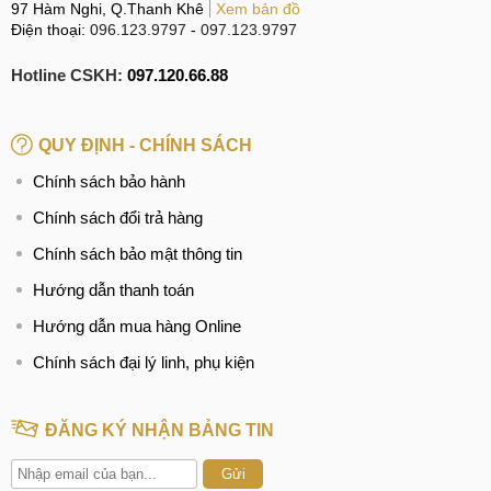
97 Hàm Nghi, Q.Thanh Khê
Xem bản đồ
Điện thoại:
096.123.9797
-
097.123.9797
CN 6:
97 Hàm Nghi, Q.Thanh Khê
Hotline:
Hotline CSKH:
097.123.9797
097.120.66.88
Tìm kiếm liên quan trên Google
QUY ĐỊNH - CHÍNH SÁCH
thay màn hình Motorola Moto 1S giá rẻ
Chính sách bảo hành
thay màn hình Motorola Moto 1S ở đâu hà nội
Chính sách đổi trả hàng
thay màn hình Motorola Moto 1S ở đâu hcm
Chính sách bảo mật thông tin
giá màn hình motorola bao nhiêu
Hướng dẫn thanh toán
Hướng dẫn mua hàng Online
Chính sách đại lý linh, phụ kiện
ĐĂNG KÝ NHẬN BẢNG TIN
Gửi