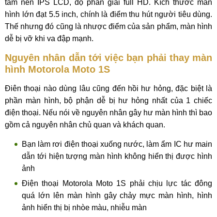
tấm nền IPS LCD, độ phân giải full HD. Kích thước màn
hình lớn đạt 5.5 inch, chính là điểm thu hút người tiêu dùng.
Thế nhưng đó cũng là nhược điểm của sản phẩm, màn hình
dễ bị vỡ khi va đập mạnh.
Nguyên nhân dẫn tới việc bạn phải thay màn
hình Motorola Moto 1S
Điên thoại nào dùng lâu cũng đến hồi hư hỏng, đặc biệt là
phần màn hình, bộ phận dễ bị hư hỏng nhất của 1 chiếc
điện thoại. Nếu nói về nguyên nhân gây hư màn hình thì bao
gồm cả nguyên nhân chủ quan và khách quan.
Bạn làm rơi điện thoại xuống nước, làm ẩm IC hư main
dẫn tới hiện tượng màn hình không hiển thị được hình
ảnh
Điện thoại Motorola Moto 1S phải chịu lực tác đông
quá lớn lên màn hình gây chảy mực màn hình, hình
ảnh hiển thị bị nhòe màu, nhiễu màn