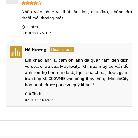
Dịch vụ thay mặt kính, thay màn hình Samsung
S2 tại MobileCity
Nhân viên phục vụ thật tận tình, chu đáo, phòng đợi 
thoải mái thoáng mát.
Là một địa chỉ tuy tín hàng đầu ở Hà Nội và HCM trong lĩnh
0
Thích
vực sử chữa và thay thế linh kiện điện thoại. Trung tâm
00:10 23/02/2017
MobileCity luôn đặt lợi ích của khách hàng lên hàng đầu.
Khi đến trung tâm sử dụng dịch vụ các bạn sẽ được rất
Hà Hương
Quản trị viên
nhiều phần quà ưu đãi sau đây:
Em chào anh ạ, cảm ơn anh đã quan tâm đến dịch 
vụ sửa chữa của Mobliecity. Khi nào máy có vấn đề 
anh liên hệ bên em để đặt lịch sửa chữa, được giảm 
Dịch vụ thay thế màn hình Samsung
trực tiếp 50.000VNĐ vào công thay thế ạ. MobileCity 
hân hạnh được phục vụ quý khách!
Thay màn hình Samsung S2 với chi phí rẻ nhất thị
0
Thích
03:10 01/07/2019
trường
Tặng miễn phí miếng dán cường lực bảo vệ màn hình
mặt kính.
Hỗ trợ cài đặt tất cả các game, ứng dụng mà khách
hàng yêu cầu