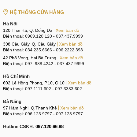
Vệ sinh máy sạch sẽ hoàn toàn miễn phí.
HỆ THỐNG CỬA HÀNG
Tặng voucher giá trị từ (50k-100k) sau khi thay màn
Hà Nội
hình Samsung S2
120 Thái Hà, Q. Đống Đa
Xem bản đồ
Hỗ trợ gói bảo hành vàng nếu bạn cần thiết.
Điện thoại:
0969.120.120
-
037.437.9999
398 Cầu Giấy, Q. Cầu Giấy
Thay thế,
sửa chữa Samsung
Xem bản đồ
lấy ngay trong ngày
Điện thoại:
034.235.6666
-
096.2222.398
Trả lời một số câu hỏi về thay thế màn hình
42 Phố Vọng, Hai Bà Trưng
Xem bản đồ
Samsung S2?
Điện thoại:
097. 988.4242
-
037.437.9999
Bạn Thu Thủy
: "
Thay màn hình Galaxy S2 linh kiện có đảm
Hồ Chí Minh
bảo chính hãng không
"
602 Lê Hồng Phong, P.10, Q.10
Xem bản đồ
Điện thoại:
097.1111.602
-
097.3333.602
Trả lời
: Chào bạn dịch vụ thay màn hình tại MobileCity hoàn
toàn được thay bằng linh kiện chính hãng. Nhập khẩu tại
Đà Nẵng
97 Hàm Nghi, Q.Thanh Khê
Xem bản đồ
nơi sản xuất không qua trung gian nên giá rất rẻ. Đảm bảo
Điện thoại:
096.123.9797
-
097.123.9797
chất lượng tốt còn nguyên tem bảo hành của nhà sản xuất.
Bạn sẽ được kiểm tra trực tiếp linh kiện trước khi thay màn
Hotline CSKH:
097.120.66.88
hình Samsung S2.