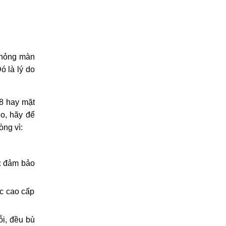
ư hỏng màn
ó là lý do
 8 hay mặt
o, hãy để
òng vì: