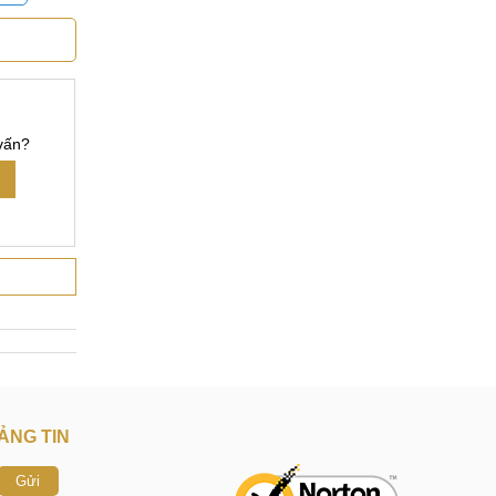
vấn?
 hàng.