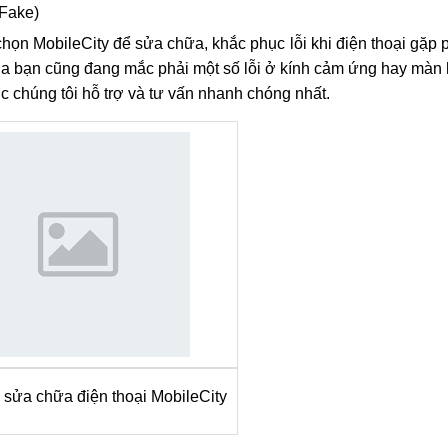
h Asus Zenpad 8 rẻ nhất (hàng nguyên zin, mới 100%)
àn thành (nhanh chóng nhưng chất lượng sau khi thay thế đượ
iếp theo, hỗ trợ cài đặt, vệ sinh máy và tặng miếng chống xư
cảm ứng.
cảm ứng MobileCity đều bảo hành 03 tháng (đổi mới nếu gặp l
 Fake)
họn MobileCity để sửa chữa, khắc phục lỗi khi điện thoại gặp 
a bạn cũng đang mắc phải một số lỗi ở kính cảm ứng hay màn 
 chúng tôi hỗ trợ và tư vấn nhanh chóng nhất.