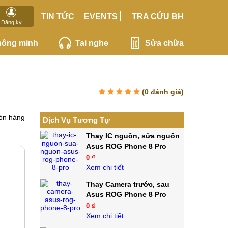
TIN TỨC
EVENTS
TRA CỨU BH
Đăng ký
hông minh
Tai nghe
Sửa chữa
(
0
đánh giá)
òn hàng
Dịch Vụ Tương Tự
Thay IC nguồn, sửa nguồn
Asus ROG Phone 8 Pro
0 ₫
Xem chi tiết
Thay Camera trước, sau
Asus ROG Phone 8 Pro
0 ₫
Xem chi tiết