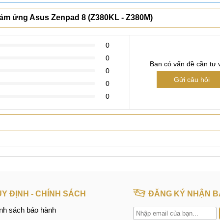
Xem thêm
 cảm ứng Asus Zenpad 8 (Z380KL - Z380M)
0
0
Bạn có vấn đề cần tư 
0
Gửi câu hỏi
0
0
us Zenpad 8. MobileCity rất hân hạnh được phục vụ quý khách