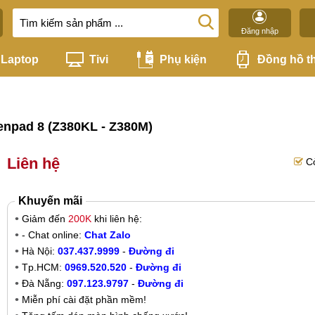
Đăng nhập
Laptop
Tivi
Phụ kiện
Đồng hồ t
enpad 8 (Z380KL - Z380M)
Liên hệ
C
Khuyến mãi
Giảm đến
200K
khi liên hệ:
- Chat online:
Chat Zalo
Hà Nội:
037.437.9999
-
Đường đi
Tp.HCM:
0969.520.520
-
Đường đi
Đà Nẵng:
097.123.9797
-
Đường đi
Miễn phí cài đặt phần mềm!