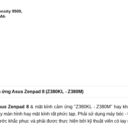
 Snapdragon 8
m AnTuTu
1
2
nsity 9500,
mAh