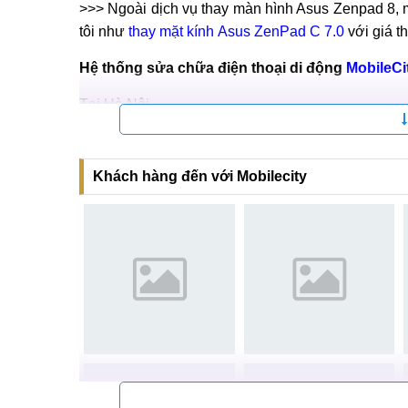
Trung tâm 
>>> Ngoài dịch vụ thay màn hình Asus Zenpad 8, 
tôi như
thay mặt kính Asus ZenPad C 7.0
với giá th
Hệ thống sửa chữa điện thoại di động
MobileCi
Tại Hà Nội
CN 1:
120 Thái Hà, Q. Đống Đa
Hotline:
037.437.9999
Khách hàng đến với Mobilecity
CN 2:
398 Cầu Giấy, Q. Cầu Giấy
Hotline:
096.2222.398