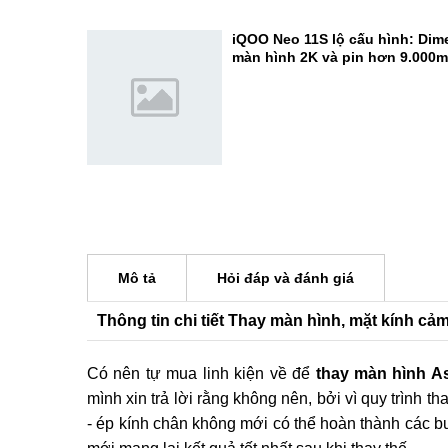
camera 200MP cực đỉnh
Đánh giá REDMI K100 Pro Max:
Elite Gen 5 - Đạt 3.722.803 điể
iQOO Neo 11S lộ cấu hình: Dime
màn hình 2K và pin hơn 9.000
Mô tả
Hỏi đáp và đánh giá