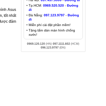
Thay màn hình, mặt kính cảm ứng
Asus Zenpad 8 (Z380KL - Z380M)
Liên hệ
hông? Vậy
Khuyến mãi
tách - hấp
Giảm đến
200K
khi liên hệ:
 nghề cao,
- Chat online:
Chat Zalo
Hà Nội:
037.437.9999
-
Đường đi
Tp.HCM:
0969.520.520
-
Đường
hình Asus
đi
Đà Nẵng:
097.123.9797
-
Đường
, tốt nhất
đi
y được đảm
Miễn phí cài đặt phần mềm!
Tặng tấm dán màn hình chống
xước!
0969.120.120
(HN)
097.1111.602
(HCM)
096.123.9797
(ĐN)