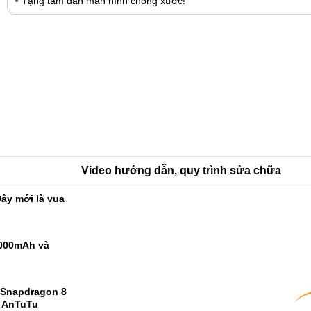
Tặng tấm dán màn hình chống xước!
Video hướng dẫn, quy trình sửa chữa
ây mới là vua
9000mAh và