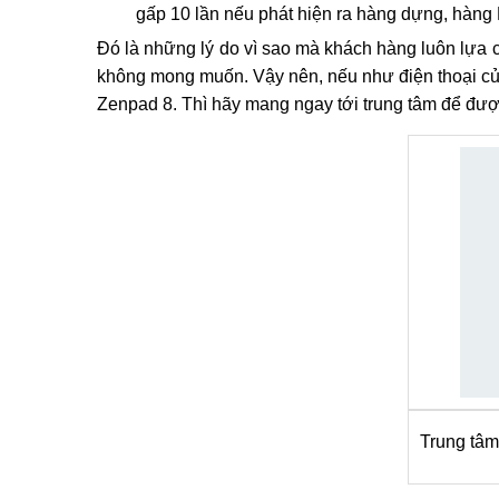
Giá thay màn hình Asus Zenpad 8 hay mặt kín
Thời gian khắc phục chỉ khoảng 45-1h là ho
tuyệt đối).
Tặng giftcard 100k cho những lần sửa chữa t
khi thay màn hình Asus Zenpad 8 & mặt kính 
Đối với dịch vụ thay màn hình hay mặt kính 
gấp 10 lần nếu phát hiện ra hàng dựng, hàng
Đó là những lý do vì sao mà khách hàng luôn lựa c
không mong muốn. Vậy nên, nếu như điện thoại củ
Zenpad 8. Thì hãy mang ngay tới trung tâm để được