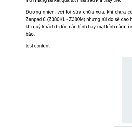
Thông tin chi tiết Thay màn hình, mặt kính c
Có nên tự mua linh kiện về để
thay màn hình A
mình xin trả lời rằng không nên, bởi vì quy trình t
- ép kính chân không mới có thể hoàn thành các b
mới mang lại kết quả tốt nhất sau khi thay thế.
Đương nhiên, với lối sửa chữa xưa, khi chưa c
Zenpad 8 (Z380KL - Z380M) nhưng rủi do sẽ cao hơ
khi quý khách bị lỗi màn hình hay mặt kính cảm ứ
bảo.
test content