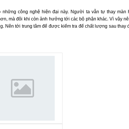
ảm ứng Asus Zenpad 8 (Z380KL - Z380M)
sus Zenpad 8
& mặt kính cảm ứng "Z380KL - Z380M" hay k
hay màn hình hay mặt kính rất phức tạp. Phải sử dụng máy bóc - 
ước khắc phục và phải được thực hiện bởi kỹ thuật viên có tay
ó những công nghệ hiện đại này. Người ta vẫn tự thay màn 
n, mà đôi khi còn ảnh hưởng tới các bộ phận khác. Vì vậy nên
ng. Nên tới trung tâm để được kiểm tra để chất lượng sau tha