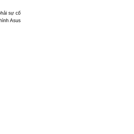
c đảm bảo
ớc cao cấp
ỗi, đều bù
phải sự cố
hình Asus