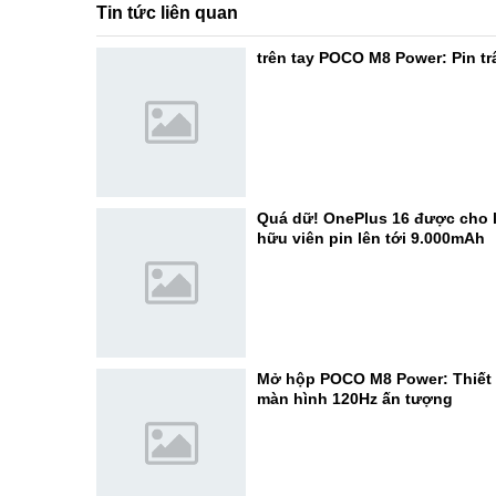
Tin tức liên quan
trên tay POCO M8 Power: Pin trâ
Quá dữ! OnePlus 16 được cho l
hữu viên pin lên tới 9.000mAh
Mở hộp POCO M8 Power: Thiết k
màn hình 120Hz ấn tượng