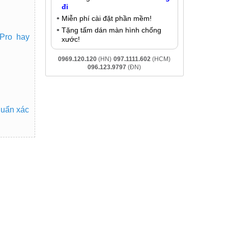
đi
Miễn phí cài đặt phần mềm!
Tặng tấm dán màn hình chống
Pro hay
xước!
0969.120.120
(HN)
097.1111.602
(HCM)
096.123.9797
(ĐN)
huẩn xác