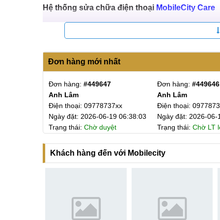
Hệ thống sửa chữa điện thoại
MobileCity Care
Tại Hà Nội
CN 1:
120 Thái Hà, Q. Đống Đa
Đơn hàng mới nhất
Hotline:
037.437.9999
- Đường đi:
Xem bản đ
CN 2:
398 Cầu Giấy, Q. Cầu Giấy
0
Đơn hàng:
#449647
Đơn hàng:
#449646
ng
Anh Lâm
Anh Lâm
Hotline:
096.2222.398
- Đường đi:
Xem bản đ
275xx
Điện thoại: 09778737xx
Điện thoại: 097787
-08 01:37:52
Ngày đặt: 2026-06-19 06:38:03
CN 3:
42 Phố Vọng, Hai Bà Trưng
Ngày đặt: 2026-06-
lên phiếu
Trạng thái:
Chờ duyệt
Trạng thái:
Chờ LT l
Hotline:
0338.424242
- Đường đi:
Xem bản đồ
CN 7:
Km15, QL 32, Hoài Đức
Khách hàng đến với Mobilecity
Hotline:
039.988.6666
- Đường đi:
Xem bản đồ
Tại TP Hồ Chí Minh
CN 4:
123 Trần Quang Khải, Q1