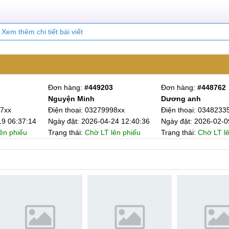
Xem thêm chi tiết bài viết
ồ
Đơn hàng:
#449203
Đơn hàng:
#448762
Nguyện Minh
Dương anh
ồ
37xx
Điện thoại: 03279998xx
Điện thoại: 0348233
19 06:37:14
Ngày đặt: 2026-04-24 12:40:36
Ngày đặt: 2026-02-0
ên phiếu
Trạng thái:
Chờ LT lên phiếu
Trạng thái:
Chờ LT l