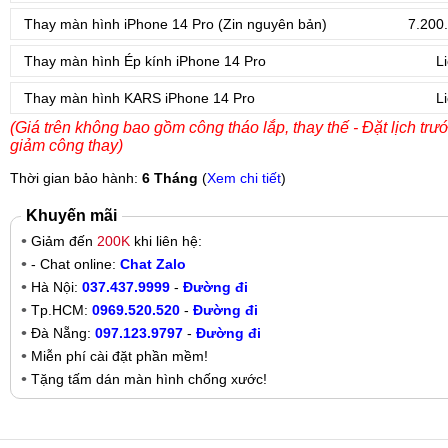
Thay màn hình iPhone 14 Pro (Zin nguyên bản)
7.200
Thay màn hình Ép kính iPhone 14 Pro
L
Thay màn hình KARS iPhone 14 Pro
L
(Giá trên không bao gồm công tháo lắp, thay thế - Đặt lịch trư
giảm công thay)
Thời gian bảo hành:
6 Tháng
(
Xem chi tiết
)
Khuyến mãi
Giảm đến
200K
khi liên hệ:
- Chat online:
Chat Zalo
Hà Nội:
037.437.9999
-
Đường đi
Tp.HCM:
0969.520.520
-
Đường đi
Đà Nẵng:
097.123.9797
-
Đường đi
Miễn phí cài đặt phần mềm!
Tặng tấm dán màn hình chống xước!