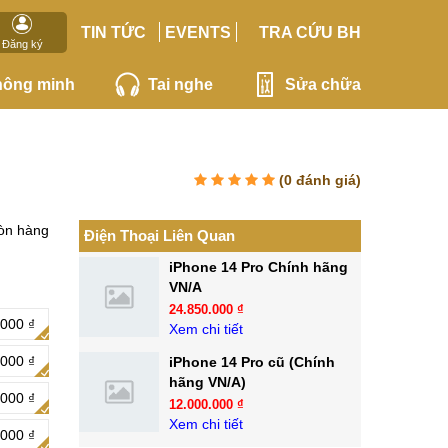
TIN TỨC
EVENTS
TRA CỨU BH
Đăng ký
hông minh
Tai nghe
Sửa chữa
(
0
đánh giá)
òn hàng
Điện Thoại Liên Quan
iPhone 14 Pro Chính hãng
VN/A
24.850.000 ₫
.000 ₫
Xem chi tiết
.000 ₫
iPhone 14 Pro cũ (Chính
hãng VN/A)
.000 ₫
12.000.000 ₫
Xem chi tiết
.000 ₫