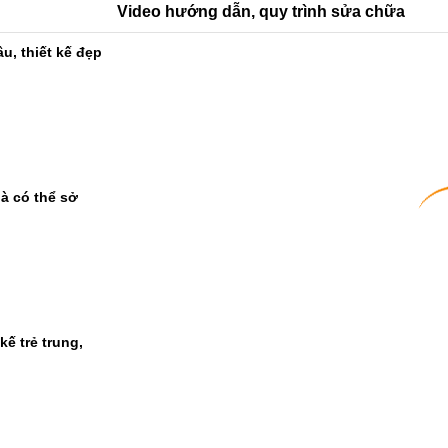
Video hướng dẫn, quy trình sửa chữa
u, thiết kế đẹp
à có thể sở
ế trẻ trung,