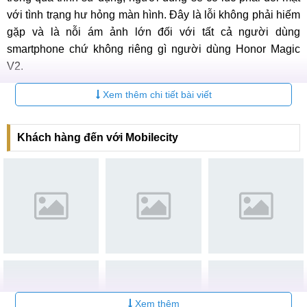
với tình trạng hư hỏng màn hình. Đây là lỗi không phải hiếm
gặp và là nỗi ám ảnh lớn đối với tất cả người dùng
smartphone chứ không riêng gì người dùng Honor Magic
V2.
Trong trường hợp đó, thay màn hình là biện pháp tối ưu và
Xem thêm chi tiết bài viết
hiệu quả nhất mà người dùng nên lựa chọn để khắc phục
sự cố.
Khách hàng đến với Mobilecity
Thay màn hình Honor Magic V2 giá bao
nhiêu?
Dịch vụ thay màn hình điện thoại Honor Magic V2 hiện đang
được MobileCity cung cấp với mức giá vô cùng hấp dẫn với
linh kiện chất lượng cao đi kèm những chương trình khuyến
mãi hấp dẫn. Để nhận thông tin về những ưu đãi cũng như
nhận báo giá cụ thể cho dịch vụ, người dùng có thể liên hệ
trực tiếp với trung tâm để nhân viên được tư vấn và hỗ trợ
một cách nhiệt tình nhất.
Xem thêm