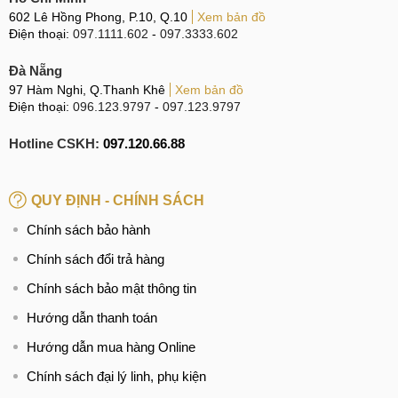
602 Lê Hồng Phong, P.10, Q.10
Xem bản đồ
đội ngũ kỹ thuật viên dày dặn kinh nghiệm, sau khi thay màn
Điện thoại:
097.1111.602
-
097.3333.602
hình cho điện thoại, kỹ thuật viên sẽ đi lại lớp Ron kháng
nước cho Honor Magic V2.
Đà Nẵng
97 Hàm Nghi, Q.Thanh Khê
Xem bản đồ
Nhờ đó khả năng kháng nước của máy sẽ không mất đi
Điện thoại:
096.123.9797
-
097.123.9797
hoàn toàn nhưng chắc chắn sẽ không được như ban đầu.
Hotline CSKH:
097.120.66.88
Chính vì thế, trong quá trình sử dụng, người dùng cần cẩn
thận hơn để chiếc di động của mình không bị đe dọa bởi
nước.
QUY ĐỊNH - CHÍNH SÁCH
Chính sách bảo hành
Thay màn hình Magic V2 có làm mất chống nước hay
Chính sách đổi trả hàng
không?
Chính sách bảo mật thông tin
Tại sao nên chọn MCCare là địa chỉ thay màn
Hướng dẫn thanh toán
hình Magic V2?
Hướng dẫn mua hàng Online
Là trung tâm có nhiều năm kinh nghiệm trong nghề,
Chính sách đại lý linh, phụ kiện
MobileCity không ngừng phấn đấu và hoàn thiện bản thân