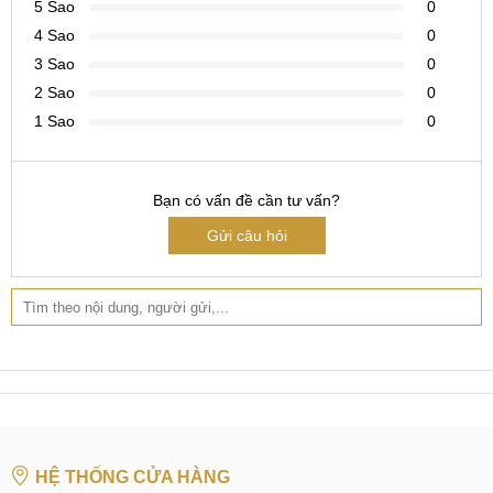
hình mới, có tính phí bằng chi phí ép kính.
5 Sao
0
4 Sao
0
3 Sao
0
Màn hình GX hiển thị màu nhạt hơn một chút so với màn
2 Sao
0
hình Zin
1 Sao
0
So sánh màn hình GX với màn hình Zin
Biết được những ưu điểm và ngược điểm của màn hình GX,
Bạn có vấn đề cần tư vấn?
thì việc lựa chọn loại màn hình này để thay thế cho điện
Gửi câu hỏi
thoại là một lựa chọn hợp lý cho Quý khách. Nếu bạn không
có yêu cầu quá cao về màn hình và đang tìm kiếm một giải
pháp tiết kiệm chi phí thì MobileCity Care khuyến khích bạn
nên thay màn hình này.
Trong phần tiếp theo của bài viết, MobileCity Care sẽ cùng
bạn đọc tìm hiểu thêm những khác biệt giữa hai loại màn
hình GX và màn hình Zin nhé!
HỆ THỐNG CỬA HÀNG
Bảng so sánh màn hình Zin và màn hình GX