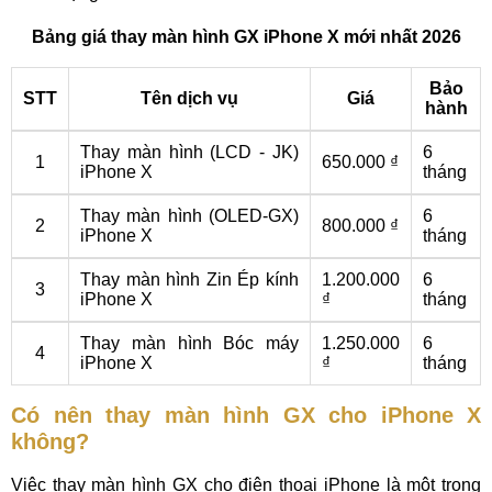
Bảng giá thay màn hình GX iPhone X mới nhất 2026
Bảo
STT
Tên dịch vụ
Giá
hành
Thay màn hình (LCD - JK)
6
1
650.000 ₫
iPhone X
tháng
Thay màn hình (OLED-GX)
6
2
800.000 ₫
iPhone X
tháng
Thay màn hình Zin Ép kính
1.200.000
6
3
iPhone X
₫
tháng
Thay màn hình Bóc máy
1.250.000
6
4
iPhone X
₫
tháng
Có nên thay màn hình GX cho iPhone X
không?
Việc thay màn hình GX cho điện thoại iPhone là một trong