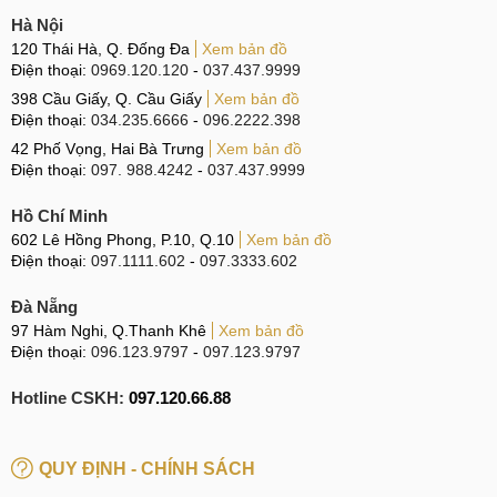
Hà Nội
Tiêu chí
Màn hình GX
120 Thái Hà, Q. Đống Đa
Xem bản đồ
Điện thoại:
0969.120.120
-
037.437.9999
Sản xuất bởi hãng sản xuất linh kiện thứ
Nguồn gốc
398 Cầu Giấy, Q. Cầu Giấy
Xem bản đồ
ba, không phải hàng Chính hãng
Điện thoại:
034.235.6666
-
096.2222.398
42 Phố Vọng, Hai Bà Trưng
Xem bản đồ
Hiển thị tốt, đạt khoảng 90% so với màn
Chất lượng
Điện thoại:
097. 988.4242
-
037.437.9999
hình Chính hãng
hiển thị
Hồ Chí Minh
602 Lê Hồng Phong, P.10, Q.10
Xem bản đồ
Giá thành,
Giá rẻ, phổ biến trên thị trường
Điện thoại:
097.1111.602
-
097.3333.602
sự phổ biến
Đà Nẵng
Khả năng
Hoàn toàn tương thích với iPhone X
97 Hàm Nghi, Q.Thanh Khê
tương thích
Xem bản đồ
Điện thoại:
096.123.9797
-
097.123.9797
Tính năng
Có hỗ trợ True Tone và 3D Touch
hỗ trợ
Hotline CSKH:
097.120.66.88
Độ bám dính
Có thể ép lại kính
QUY ĐỊNH - CHÍNH SÁCH