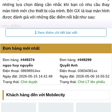
những lựa chọn đáng cân nhắc khi bạn có nhu cầu thay
màn hình mới cho thiết bị của mình. Bởi GX là loại màn hình
được đánh giá với những đặc điểm nổi bật như sau:
Ưu điểm
Xem thêm chi tiết bài viết
Khi nhắc đến màn hình GX là nhắc tới loại màn hình linh
kiện được đánh giá cao về chất lượng trên thị trường hiện
Đơn hàng mới nhất
nay. Dưới đây là một vài những ưu điểm của loại màn hình
này:
Đơn hàng:
#448844
Đơn hàng:
#448643
Màn hình GX có chất lượng hiển thị và cảm ứng đạt
Nguyễn Nhật Thành
Nguyễn Ngoc
Điện thoại: 03945445xx
Điện thoại: 09229026xx
khoảng 90% so với màn hình Chính hãng Apple.
Ngày đặt: 2026-02-28 22:38:40
Ngày đặt: 2026-01-22 00:08:33
Có khả năng chịu được môi trường ở nhiệt độ cao, khả
Trạng thái:
Chờ LT lên phiếu
Trạng thái:
Chờ LT lên phiếu
năng chống va đập mạnh tốt.
Có hỗ trợ tính năng True Tone và 3D Touch.
Khách hàng đến với Mobilecity
Chi phí tiết kiệm, phải chăng, dễ dàng tiếp cận với
nhiều đối tượng khách hàng.